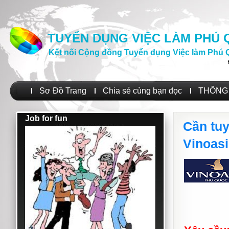
TUYỂN DỤNG VIỆC LÀM PHÚ
Kết nối Cộng đồng Tuyển dụng Việc làm Phú 
Sơ Đồ Trang
Chia sẻ cùng bạn đọc
THÔNG 
Job for fun
Cần tuy
Vinoas