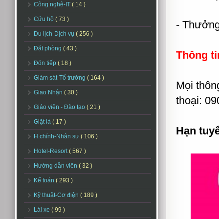
Công nghệ-IT
( 14 )
Cứu hộ
( 73 )
- Thưởng
Du lịch-Dịch vụ
( 256 )
Đặt phòng
( 43 )
Thông ti
Đón tiếp
( 18 )
Giám sát-Tổ trưởng
( 164 )
Mọi thông
Giao Nhận
( 30 )
thoại: 09
Giáo viên - Đào tạo
( 21 )
Giặt là
( 17 )
Hạn tuy
H.chính-Nhân sự
( 106 )
Hotel-Resort
( 567 )
Hướng dẫn viên
( 32 )
Kế toán
( 293 )
Kỹ thuật-Cơ điện
( 189 )
Lái xe
( 99 )