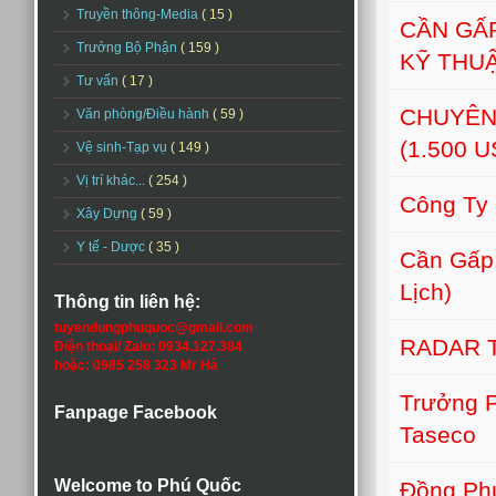
Truyền thông-Media
( 15 )
CẦN GẤ
Trưởng Bộ Phận
( 159 )
KỸ THU
Tư vấn
( 17 )
CHUYÊN
Văn phòng/Điều hành
( 59 )
(1.500 
Vệ sinh-Tạp vụ
( 149 )
Vị trí khác...
( 254 )
Công Ty
Xây Dựng
( 59 )
Y tế - Dược
( 35 )
Cần Gấp:
Lịch)
Thông tin liên hệ:
tuyendungphuquoc@gmail.com
RADAR 
Điện thoại/ Zalo: 0934.127.384
hoặc: 0985 258 323 Mr Hà
Trưởng 
Fanpage Facebook
Taseco
Welcome to Phú Quốc
Đồng Phú