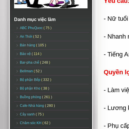
Yêu cầu
- Nữ tuổi
Danh mục việc làm
ABC PhuQuoc
( 75 )
- Nhanh n
An Thới
( 52 )
Bán hàng
( 105 )
- Tiếng A
Bảo vệ
( 114 )
Bar-pha chế
( 248 )
Quyền lợ
Bellman
( 52 )
Bộ phận Bếp
( 332 )
Bộ phận Kho
( 38 )
- Làm việ
Buồng phòng
( 261 )
Cafe-Nhà hàng
( 280 )
- Lương 
Cây xanh
( 75 )
Chăm sóc KH
( 62 )
- Phụ cấ