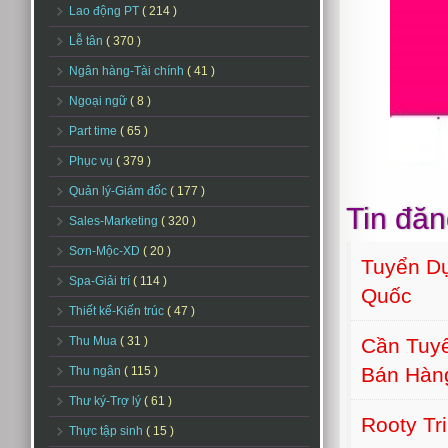
Lao động PT
( 214 )
Lễ tân
( 370 )
Ngân hàng-Tài chính
( 41 )
Ngoại ngữ
( 8 )
Part time
( 65 )
Phục vụ
( 379 )
Quản lý-Giám đốc
( 177 )
Tin đăn
Sales-Marketing
( 320 )
Sơn-Mộc-XD
( 20 )
Tuyển Dụ
Spa-Giải trí
( 114 )
Quốc
Thiết kế-Kiến trúc
( 47 )
Cần Tuyể
Thu Mua
( 31 )
Bán Hàn
Thu ngân
( 115 )
Thư ký-Trợ lý
( 61 )
Rooty Tr
Thực tập sinh
( 15 )