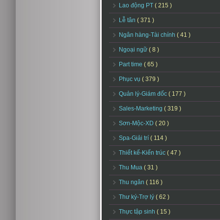
Lao động PT
( 215 )
Lễ tân
( 371 )
Ngân hàng-Tài chính
( 41 )
Ngoại ngữ
( 8 )
Part time
( 65 )
Phục vụ
( 379 )
Quản lý-Giám đốc
( 177 )
Sales-Marketing
( 319 )
Sơn-Mộc-XD
( 20 )
Spa-Giải trí
( 114 )
Thiết kế-Kiến trúc
( 47 )
Thu Mua
( 31 )
Thu ngân
( 116 )
Thư ký-Trợ lý
( 62 )
Thực tập sinh
( 15 )