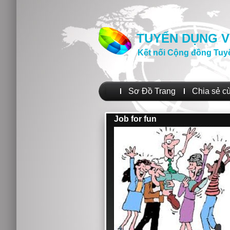
TUYỂN DỤNG V
Kết nối Cộng đồng Tuy
Sơ Đồ Trang
Chia sẻ c
Job for fun