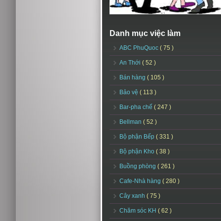
Danh mục việc làm
ABC PhuQuoc
( 75 )
An Thới
( 52 )
Bán hàng
( 105 )
Bảo vệ
( 113 )
Bar-pha chế
( 247 )
Bellman
( 52 )
Bộ phận Bếp
( 331 )
Bộ phận Kho
( 38 )
Buồng phòng
( 261 )
Cafe-Nhà hàng
( 280 )
Cây xanh
( 75 )
Chăm sóc KH
( 62 )