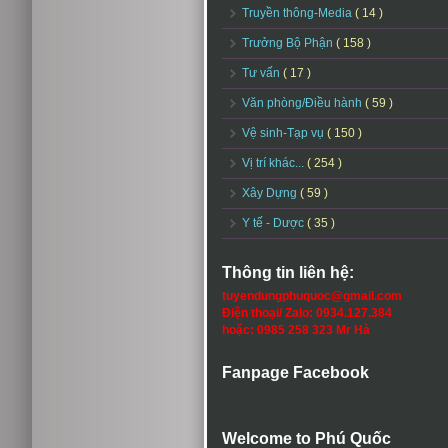
Truyền thông-Media
( 14 )
Trưởng Bộ Phận
( 158 )
Tư vấn
( 17 )
Văn phòng/Điều hành
( 59 )
Vệ sinh-Tạp vụ
( 150 )
Vị trí khác...
( 254 )
Xây Dựng
( 59 )
Y tế - Dược
( 35 )
Thông tin liên hệ:
tuyendungphuquoc@gmail.com
Điện thoại/ Zalo: 0934.127.384
hoặc: 0985 258 323 Mr Hà
Fanpage Facebook
Welcome to Phú Quốc