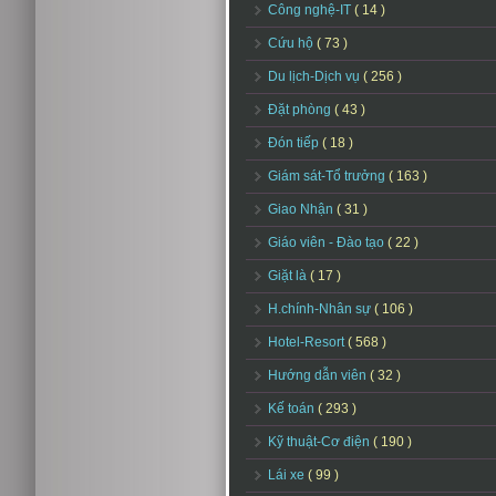
Công nghệ-IT
( 14 )
Cứu hộ
( 73 )
Du lịch-Dịch vụ
( 256 )
Đặt phòng
( 43 )
Đón tiếp
( 18 )
Giám sát-Tổ trưởng
( 163 )
Giao Nhận
( 31 )
Giáo viên - Đào tạo
( 22 )
Giặt là
( 17 )
H.chính-Nhân sự
( 106 )
Hotel-Resort
( 568 )
Hướng dẫn viên
( 32 )
Kế toán
( 293 )
Kỹ thuật-Cơ điện
( 190 )
Lái xe
( 99 )