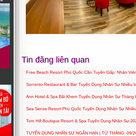
Tin đăng liên quan
Free Beach Resort Phú Quốc Cần Tuyển Gấp: Nhân Viê
Sorrento Restaurant & Bar Tuyển Dụng Nhân Sự Nhiều Vị
Ann Hotel & Spa Bãi Khem Tuyển Dụng Nhân Sự Tháng 
Sea Sense Resort Phú Quốc Tuyển Dụng Nhân Sự Nhiều 
Tom Hill Boutique Resort & Spa Tuyển Dụng Nhân Sự 20
TUYỂN DỤNG NHÂN SỰ NGẮN HẠN | TỪ THÁNG: 09/202