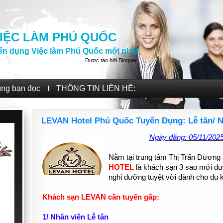
IỆC LÀM PHÚ QUỐC
ển dụng Việc làm Phú Quốc mới nhất.
Được tạo bởi
Blogger
.
ùng bạn đọc
THÔNG TIN LIÊN HỆ:
LEVAN Hotel Phú Quốc Tuyển Dụng: Lễ tân/ 
Ngày đăng: 05/11/202
Nằm tại trung tâm Thị Trấn Dươn
HOTEL
là khách sạn 3 sao mới đư
nghỉ dưỡng tuyệt vời dành cho du
Khách sạn LEVAN cần tuyển gấp:
1/ Nhân viên Lễ tân