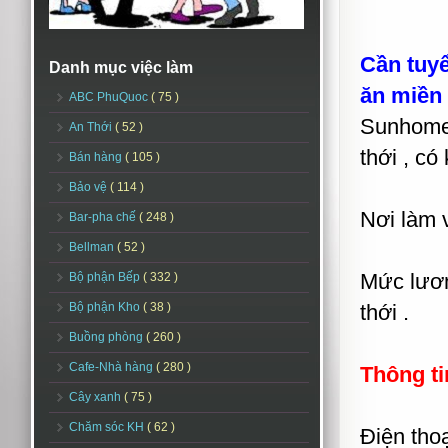
Cần tuy
Danh mục việc làm
ăn miền 
ABC PhuQuoc
( 75 )
Sunhome 
An Thới
( 52 )
thới , có
Bán hàng
( 105 )
Bảo vệ
( 114 )
Nơi làm 
Bar-pha chế
( 248 )
Bellman
( 52 )
Mức lươn
Bộ phận Bếp
( 332 )
Bộ phận Kho
( 38 )
thới .
Buồng phòng
( 260 )
Cafe-Nhà hàng
( 280 )
Thông ti
Cây xanh
( 75 )
Chăm sóc KH
( 62 )
Điện tho