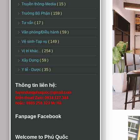
Truyền thông-Media
( 15 )
Trưởng Bộ Phận
( 159 )
Tư vấn
( 17 )
Văn phòng/Điều hành
( 59 )
Vệ sinh-Tạp vụ
( 149 )
Vị trí khác...
( 254 )
Xây Dựng
( 59 )
Y tế - Dược
( 35 )
Thông tin liên hệ:
tuyendungphuquoc@gmail.com
Điện thoại/ Zalo: 0934.127.384
hoặc: 0985 258 323 Mr Hà
Fanpage Facebook
Welcome to Phú Quốc