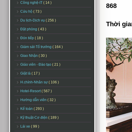
Công nghệ-IT
( 14 )
868
Cứu hộ
( 73 )
Du lịch-Dịch vụ
( 256 )
Thời gia
Đặt phòng
( 43 )
Đón tiếp
( 18 )
Giám sát-Tổ trưởng
( 164 )
Giao Nhận
( 30 )
Giáo viên - Đào tạo
( 21 )
Giặt là
( 17 )
H.chính-Nhân sự
( 106 )
Hotel-Resort
( 567 )
Hướng dẫn viên
( 32 )
Kế toán
( 293 )
Kỹ thuật-Cơ điện
( 189 )
Lái xe
( 99 )