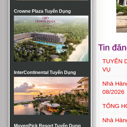
Crowne Plaza Tuyển Dụng
Tin đăn
TUYỂN D
VỤ
InterContinental Tuyển Dụng
Nhà Hàn
08/2026
TỔNG H
Nhà Hàn
MovenPick Resort Tuyển Dụng