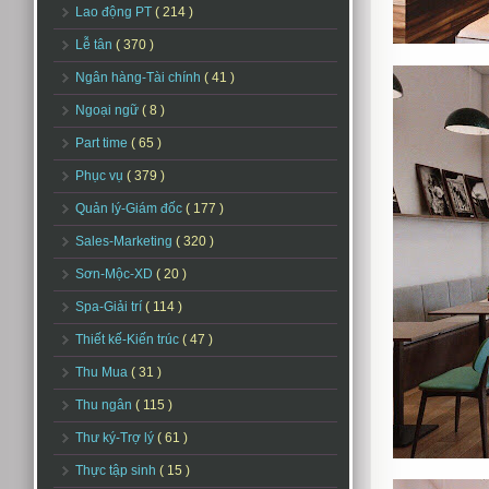
Lao động PT
( 214 )
Lễ tân
( 370 )
Ngân hàng-Tài chính
( 41 )
Ngoại ngữ
( 8 )
Part time
( 65 )
Phục vụ
( 379 )
Quản lý-Giám đốc
( 177 )
Sales-Marketing
( 320 )
Sơn-Mộc-XD
( 20 )
Spa-Giải trí
( 114 )
Thiết kế-Kiến trúc
( 47 )
Thu Mua
( 31 )
Thu ngân
( 115 )
Thư ký-Trợ lý
( 61 )
Thực tập sinh
( 15 )