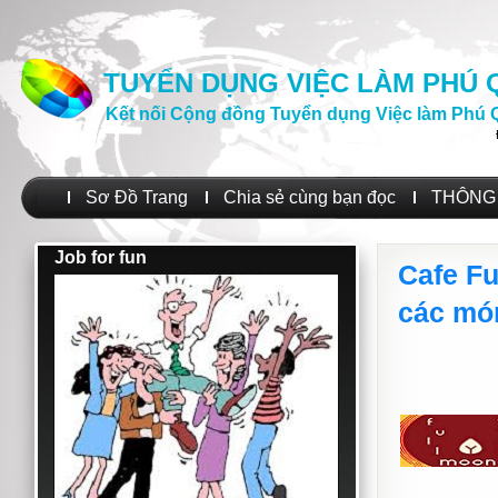
TUYỂN DỤNG VIỆC LÀM PHÚ
Kết nối Cộng đồng Tuyển dụng Việc làm Phú 
Sơ Đồ Trang
Chia sẻ cùng bạn đọc
THÔNG 
Job for fun
Cafe F
các mó