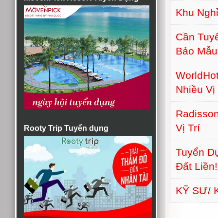
Khu Nghỉ
Cần Tuyể
Bảo Mẫu
WorldHot
Nhiều Vị 
Radisson
Vị Trí
Rooty Trip Tuyển dụng
Tuyển Dụ
Đất Liền!
KỸ SƯ/ 