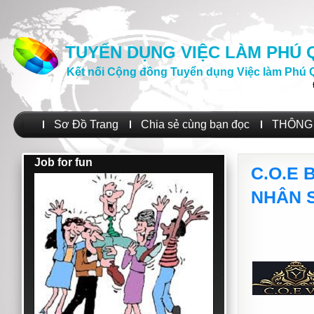
TUYỂN DỤNG VIỆC LÀM PHÚ
Kết nối Cộng đồng Tuyển dụng Việc làm Phú 
Sơ Đồ Trang
Chia sẻ cùng bạn đọc
THÔNG 
Job for fun
C.O.E 
NHÂN 