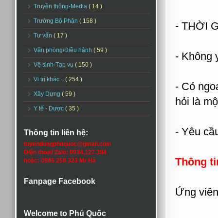
Truyền thông-Media
( 14 )
Trưởng Bộ Phận
( 158 )
- THỜI 
Tư vấn
( 17 )
Văn phòng/Điều hành
( 59 )
- Không y
Vệ sinh-Tạp vụ
( 150 )
Vị trí khác...
( 254 )
- Có ngoạ
Xây Dựng
( 59 )
hỏi là một
Y tế - Dược
( 35 )
- Yêu cầu
Thông tin liên hệ:
tuyendungphuquoc@gmail.com
Điện thoại/ Zalo: 0934.127.384
Thông ti
hoặc: 0985 258 323 Mr Hà
Fanpage Facebook
Ứng viên 
Welcome to Phú Quốc