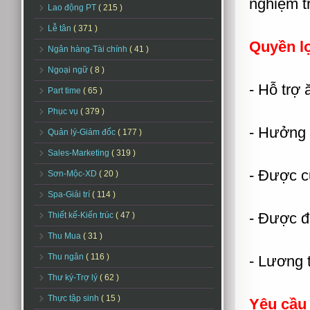
nghiệm t
Lao động PT
( 215 )
Lễ tân
( 371 )
Quyền l
Ngân hàng-Tài chính
( 41 )
Ngoại ngữ
( 8 )
- Hỗ trợ 
Part time
( 65 )
Phục vụ
( 379 )
- Hưởng 
Quản lý-Giám đốc
( 177 )
Sales-Marketing
( 319 )
- Được cu
Sơn-Mộc-XD
( 20 )
Spa-Giải trí
( 114 )
- Được đ
Thiết kế-Kiến trúc
( 47 )
Thu Mua
( 31 )
Thu ngân
( 116 )
- Lương 
Thư ký-Trợ lý
( 62 )
Thực tập sinh
( 15 )
Yêu cầu 