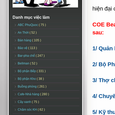
hiện đại 
Danh mục việc làm
COE Beau
ABC PhuQuoc
( 75 )
sau:
An Thới
( 52 )
Bán hàng
( 105 )
1/ Quản 
Bảo vệ
( 113 )
Bar-pha chế
( 247 )
2/ Bộ Ph
Bellman
( 52 )
Bộ phận Bếp
( 331 )
Bộ phận Kho
( 38 )
3/ Thợ c
Buồng phòng
( 261 )
Cafe-Nhà hàng
( 280 )
4/ Chuyê
Cây xanh
( 75 )
Chăm sóc KH
( 62 )
5/ Kỹ th