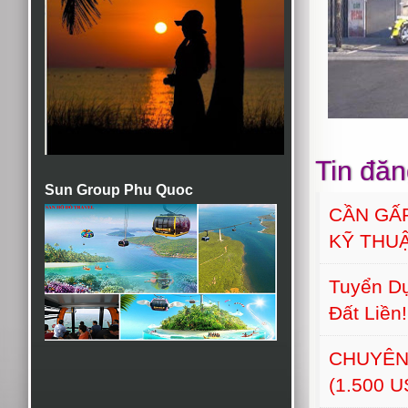
Tin đăn
Sun Group Phu Quoc
CẦN GẤ
KỸ THU
Tuyển Dụ
Đất Liền!
CHUYÊN
(1.500 