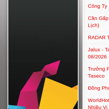
Công Ty
Cần Gấp:
Lịch)
RADAR 
Jalux - 
08/2026
Trưởng 
Taseco
Đồng Phú
WorldHot
Nhiều Vị 