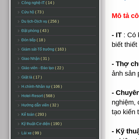
Công nghệ-IT
( 14 )
Cứu hộ
( 73 )
Mô tả cô
Du lịch-Dịch vụ
( 256 )
Đặt phòng
( 43 )
- IT
: Có 
Đón tiếp
( 18 )
biết thiế
Giám sát-Tổ trưởng
( 163 )
Giao Nhận
( 31 )
- Thợ ch
Giáo viên - Đào tạo
( 22 )
ảnh sản 
Giặt là
( 17 )
H.chính-Nhân sự
( 106 )
- Chuyên
Hotel-Resort
( 568 )
nghiệm, c
Hướng dẫn viên
( 32 )
tạo kiến 
Kế toán
( 293 )
Kỹ thuật-Cơ điện
( 190 )
- Kỹ thu
Lái xe
( 99 )