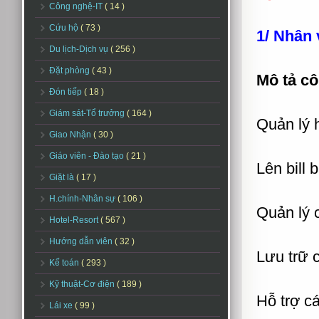
Công nghệ-IT
( 14 )
Cứu hộ
( 73 )
1/ Nhân 
Du lịch-Dịch vụ
( 256 )
Đặt phòng
( 43 )
Mô tả cô
Đón tiếp
( 18 )
Giám sát-Tổ trưởng
( 164 )
Quản lý 
Giao Nhận
( 30 )
Giáo viên - Đào tạo
( 21 )
Lên bill 
Giặt là
( 17 )
H.chính-Nhân sự
( 106 )
Quản lý 
Hotel-Resort
( 567 )
Hướng dẫn viên
( 32 )
Lưu trữ 
Kế toán
( 293 )
Kỹ thuật-Cơ điện
( 189 )
Hỗ trợ cá
Lái xe
( 99 )