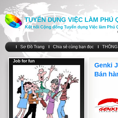
TUYỂN DỤNG VIỆC LÀM PHÚ
Kết nối Cộng đồng Tuyển dụng Việc làm Phú 
Sơ Đồ Trang
Chia sẻ cùng bạn đọc
THÔNG 
Job for fun
Genki 
Bán hà