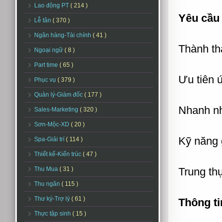
Lao động PT
( 214 )
Yêu cầu 
Lễ tân
( 370 )
Ngân hàng-Tài chính
( 41 )
Thành th
Ngoại ngữ
( 8 )
Part time
( 65 )
Ưu tiên 
Phục vụ
( 379 )
Quản lý-Giám đốc
( 177 )
Nhanh nh
Sales-Marketing
( 320 )
Sơn-Mộc-XD
( 20 )
Kỹ năng g
Spa-Giải trí
( 114 )
Thiết kế-Kiến trúc
( 47 )
Thu Mua
( 31 )
Trung th
Thu ngân
( 115 )
Thư ký-Trợ lý
( 61 )
Thông ti
Thực tập sinh
( 15 )