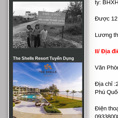
ty: BHX
Được 12 n
Lương th
II/ Địa 
The Shells Resort Tuyển Dụng
Văn Phò
Địa chỉ 
Phú Quốc
Điện thoạ
09338008