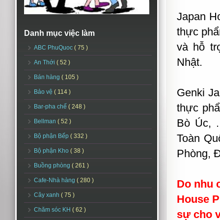
Japan H
thực phẩ
Danh mục việc làm
và hỗ tr
ABC PhuQuoc
( 75 )
Nhật.
An Thới
( 52 )
Bán hàng
( 105 )
Genki Ja
Bảo vệ
( 114 )
thực ph
Bar-pha chế
( 248 )
Bò Úc, .
Bellman
( 52 )
Toàn Quố
Bộ phận Bếp
( 332 )
Bộ phận Kho
( 38 )
Phòng, Đ
Buồng phòng
( 261 )
Cafe-Nhà hàng
( 280 )
Do nhu 
Cây xanh
( 75 )
House P
Chăm sóc KH
( 62 )
sự cho v