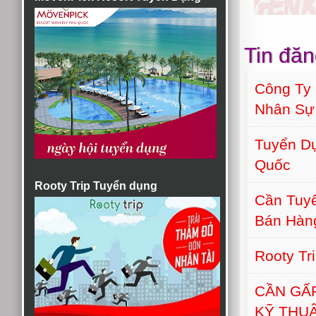
Tin đăn
Công Ty
Nhân Sự
Tuyển Dụ
Quốc
Rooty Trip Tuyển dụng
Cần Tuyể
Bán Hàn
Rooty Tr
CẦN GẤ
KỸ THU