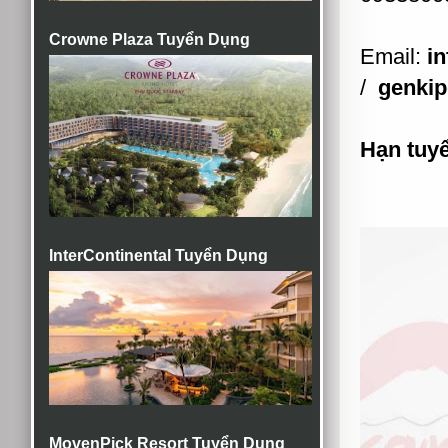
Crowne Plaza Tuyển Dụng
Email:
i
/
genki
Hạn tuy
InterContinental Tuyển Dụng
MovenPick Resort Tuyển Dụng