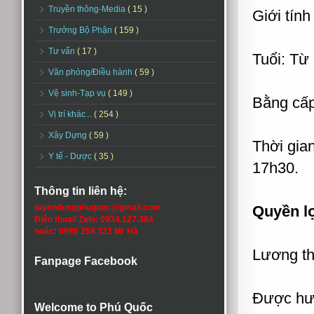
Truyền thông-Media
( 15 )
Giới tính
Trưởng Bộ Phận
( 159 )
Tư vấn
( 17 )
Tuổi: Từ 
Văn phòng/Điều hành
( 59 )
Vệ sinh-Tạp vụ
( 149 )
Bằng cấp
Vị trí khác...
( 254 )
Xây Dựng
( 59 )
Thời gia
Y tế - Dược
( 35 )
17h30.
Thông tin liên hệ:
tuyendungphuquoc@gmail.com
Quyền lợ
Điện thoại/ Zalo: 0934.127.384
hoặc: 0985 258 323 Mr Hà
Lương th
Fanpage Facebook
Được hưở
Welcome to Phú Quốc