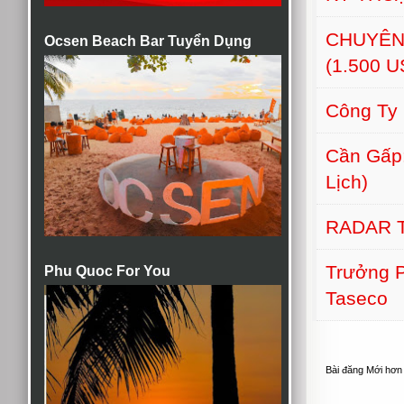
CHUYÊN
Ocsen Beach Bar Tuyển Dụng
(1.500 
Công Ty
Cần Gấp:
Lịch)
RADAR 
Trưởng 
Phu Quoc For You
Taseco
Bài đăng Mới hơn