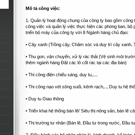
Mô tả công việc:
1. Quản lý hoạt động chung của công ty bao gồm công t
công việc và quản lý việc thực hiện các phòng ban, bộ
triển bộ máy của công ty với 8 Ngành hàng chủ đạo:
• Cây xanh (Trồng cây, Chăm sóc và duy trì cây xanh, T
• Thu gon, vận chuyển, xử lý rác thải (Vệ sinh môi trườ
thêm ngành hàng Đặt các lô cốt rác tại các địa bàn)
• Thi công điện chiếu sáng, duy tu,....
• Thi công nạo vét sông suối, kênh rạch,.., Duy tu hệ th
• Duy tu Giao thông
• Triển khai hệ thống bán lẽ/ Siêu thị nông sản, bán lẽ 
• Thị trường tư nhân (Bán lẽ, Đầu tư trong nước, Đầu t