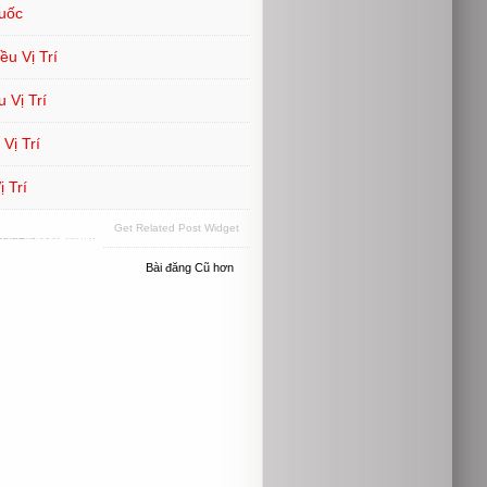
uốc
u Vị Trí
 Vị Trí
Vị Trí
 Trí
Get Related Post Widget
Bài đăng Cũ hơn