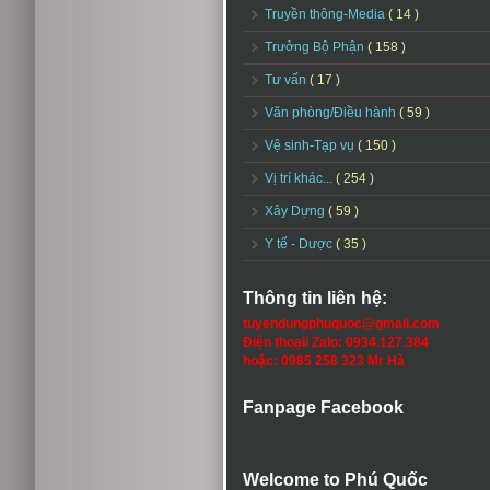
Truyền thông-Media
( 14 )
Trưởng Bộ Phận
( 158 )
Tư vấn
( 17 )
Văn phòng/Điều hành
( 59 )
Vệ sinh-Tạp vụ
( 150 )
Vị trí khác...
( 254 )
Xây Dựng
( 59 )
Y tế - Dược
( 35 )
Thông tin liên hệ:
tuyendungphuquoc@gmail.com
Điện thoại/ Zalo: 0934.127.384
hoặc: 0985 258 323 Mr Hà
Fanpage Facebook
Welcome to Phú Quốc