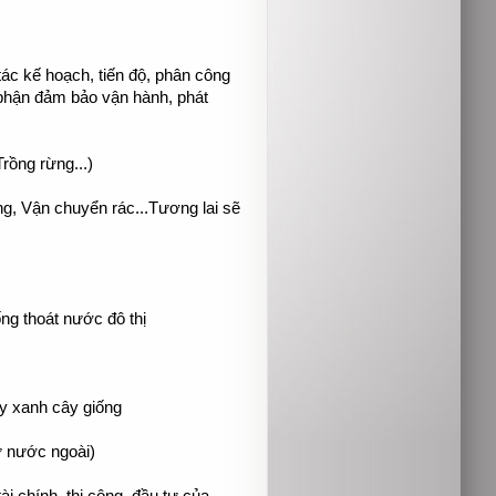
ác kế hoạch, tiến độ, phân công
 phận đảm bảo vận hành, phát
rồng rừng...)
ng, Vận chuyển rác...Tương lai sẽ
ống thoát nước đô thị
cây xanh cây giống
ư nước ngoài)