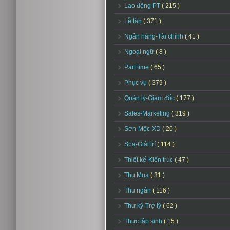
Lao động PT
( 215 )
Lễ tân
( 371 )
Ngân hàng-Tài chính
( 41 )
Ngoại ngữ
( 8 )
Part time
( 65 )
Phục vụ
( 379 )
Quản lý-Giám đốc
( 177 )
Sales-Marketing
( 319 )
Sơn-Mộc-XD
( 20 )
Spa-Giải trí
( 114 )
Thiết kế-Kiến trúc
( 47 )
Thu Mua
( 31 )
Thu ngân
( 116 )
Thư ký-Trợ lý
( 62 )
Thực tập sinh
( 15 )