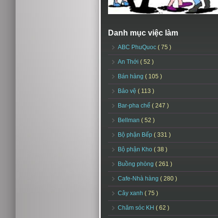
Danh mục việc làm
ABC PhuQuoc
( 75 )
An Thới
( 52 )
Bán hàng
( 105 )
Bảo vệ
( 113 )
Bar-pha chế
( 247 )
Bellman
( 52 )
Bộ phận Bếp
( 331 )
Bộ phận Kho
( 38 )
Buồng phòng
( 261 )
Cafe-Nhà hàng
( 280 )
Cây xanh
( 75 )
Chăm sóc KH
( 62 )