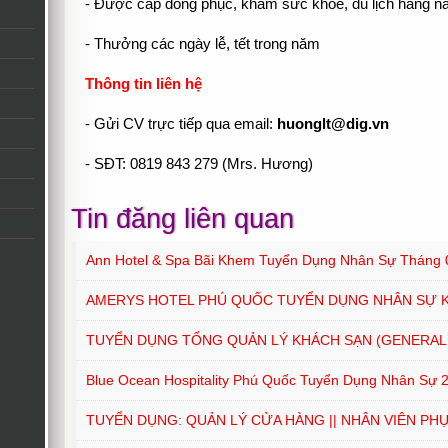
- Được cấp đồng phục, khám sức khỏe, du lịch hàng 
- Thưởng các ngày lễ, tết trong năm
Thông tin liên hệ
- Gửi CV trực tiếp qua email:
huonglt@dig.vn
- SĐT: 0819 843 279 (Mrs. Hương)
Tin đăng liên quan
Ann Hotel & Spa Bãi Khem Tuyển Dụng Nhân Sự Tháng 
AMERYS HOTEL PHÚ QUỐC TUYỂN DỤNG NHÂN SỰ 
TUYỂN DỤNG TỔNG QUẢN LÝ KHÁCH SẠN (GENERAL
Blue Ocean Hospitality Phú Quốc Tuyển Dụng Nhân Sự 
TUYỂN DỤNG: QUẢN LÝ CỬA HÀNG || NHÂN VIÊN PH