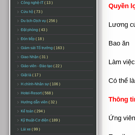
Công nghệ-IT
( 13 )
Quyền lợ
Cứu hộ
( 73 )
Du lịch-Dịch vụ
( 256 )
Lương cứ
Đặt phòng
( 43 )
Đón tiếp
( 18 )
Bao ăn
Giám sát-Tổ trưởng
( 163 )
Giao Nhận
( 31 )
Làm việc 
Giáo viên - Đào tạo
( 22 )
Giặt là
( 17 )
Có thể l
H.chính-Nhân sự
( 106 )
Hotel-Resort
( 568 )
Thông ti
Hướng dẫn viên
( 32 )
Kế toán
( 294 )
Ứng viên 
Kỹ thuật-Cơ điện
( 189 )
Lái xe
( 99 )