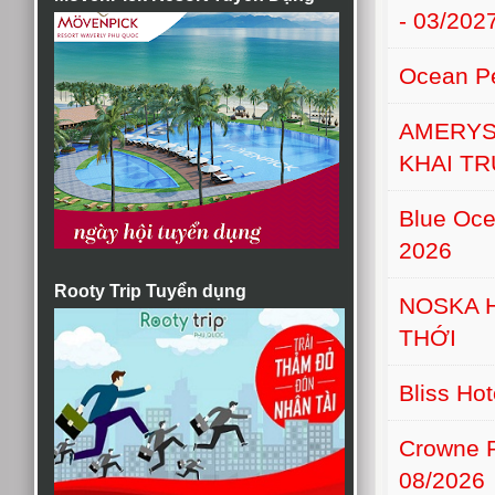
- 03/202
Ocean Pe
AMERYS
KHAI T
Blue Oce
2026
Rooty Trip Tuyển dụng
NOSKA 
THỚI
Bliss Ho
Crowne 
08/2026