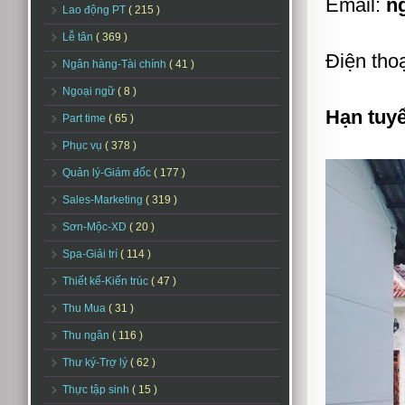
Email:
n
Lao động PT
( 215 )
Lễ tân
( 369 )
Điện thoạ
Ngân hàng-Tài chính
( 41 )
Ngoại ngữ
( 8 )
Hạn tuy
Part time
( 65 )
Phục vụ
( 378 )
Quản lý-Giám đốc
( 177 )
Sales-Marketing
( 319 )
Sơn-Mộc-XD
( 20 )
Spa-Giải trí
( 114 )
Thiết kế-Kiến trúc
( 47 )
Thu Mua
( 31 )
Thu ngân
( 116 )
Thư ký-Trợ lý
( 62 )
Thực tập sinh
( 15 )