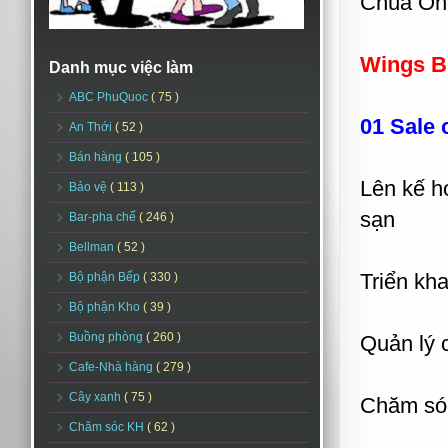
Chùa Ông
Wings B
Danh mục việc làm
ABC PhuQuoc
( 75 )
01 Sale 
An Thới
( 52 )
Bán hàng
( 105 )
Lên kế h
Bảo vệ
( 113 )
sạn
Bar-pha chế
( 246 )
Bellman
( 52 )
Triển kha
Bộ phận Bếp
( 330 )
Bộ phận Kho
( 39 )
Buồng phòng
( 260 )
Quản lý 
Cafe-Nhà hàng
( 279 )
Cây xanh
( 75 )
Chăm só
Chăm sóc KH
( 62 )