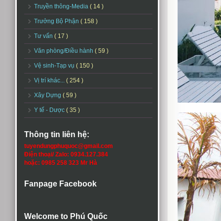
Truyền thông-Media
( 14 )
Trưởng Bộ Phận
( 158 )
Tư vấn
( 17 )
Văn phòng/Điều hành
( 59 )
Vệ sinh-Tạp vụ
( 150 )
Vị trí khác...
( 254 )
Xây Dựng
( 59 )
Y tế - Dược
( 35 )
Thông tin liên hệ:
tuyendungphuquoc@gmail.com
Điện thoại/ Zalo: 0934.127.384
hoặc: 0985 258 323 Mr Hà
Fanpage Facebook
Welcome to Phú Quốc