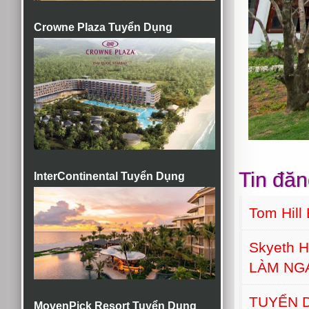
Crowne Plaza Tuyển Dụng
Tin đăn
InterContinental Tuyển Dụng
Tom Hill
Skyeth H
LÀM NG
TUYỂN D
MovenPick Resort Tuyển Dụng