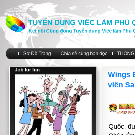
TUYỂN DỤNG VIỆC LÀM PHÚ
Kết nối Cộng đồng Tuyển dụng Việc làm Phú 
Sơ Đồ Trang
Chia sẻ cùng bạn đọc
THÔNG 
Job for fun
Wings 
viên Sa
Quốc, đư