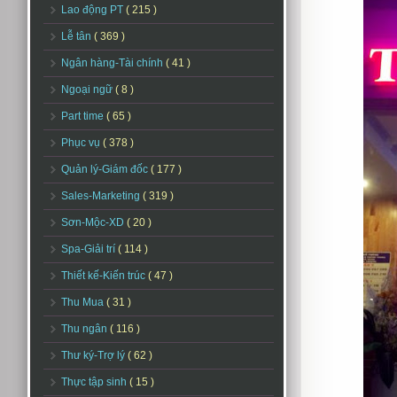
Lao động PT
( 215 )
Lễ tân
( 369 )
Ngân hàng-Tài chính
( 41 )
Ngoại ngữ
( 8 )
Part time
( 65 )
Phục vụ
( 378 )
Quản lý-Giám đốc
( 177 )
Sales-Marketing
( 319 )
Sơn-Mộc-XD
( 20 )
Spa-Giải trí
( 114 )
Thiết kế-Kiến trúc
( 47 )
Thu Mua
( 31 )
Thu ngân
( 116 )
Thư ký-Trợ lý
( 62 )
Thực tập sinh
( 15 )