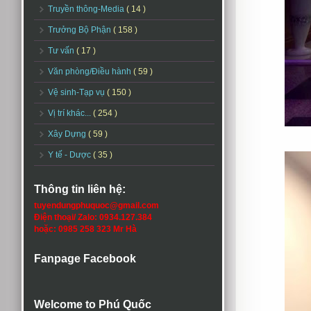
Truyền thông-Media
( 14 )
Trưởng Bộ Phận
( 158 )
Tư vấn
( 17 )
Văn phòng/Điều hành
( 59 )
Vệ sinh-Tạp vụ
( 150 )
Vị trí khác...
( 254 )
Xây Dựng
( 59 )
Y tế - Dược
( 35 )
Thông tin liên hệ:
tuyendungphuquoc@gmail.com
Điện thoại/ Zalo: 0934.127.384
hoặc: 0985 258 323 Mr Hà
Fanpage Facebook
Welcome to Phú Quốc