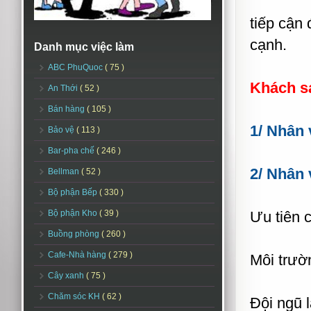
tiếp cận
cạnh.
Danh mục việc làm
ABC PhuQuoc
( 75 )
Khách s
An Thới
( 52 )
Bán hàng
( 105 )
1/ Nhân 
Bảo vệ
( 113 )
Bar-pha chế
( 246 )
2/ Nhân 
Bellman
( 52 )
Bộ phận Bếp
( 330 )
Bộ phận Kho
( 39 )
Ưu tiên 
Buồng phòng
( 260 )
Cafe-Nhà hàng
( 279 )
Môi trườn
Cây xanh
( 75 )
Chăm sóc KH
( 62 )
Đội ngũ l