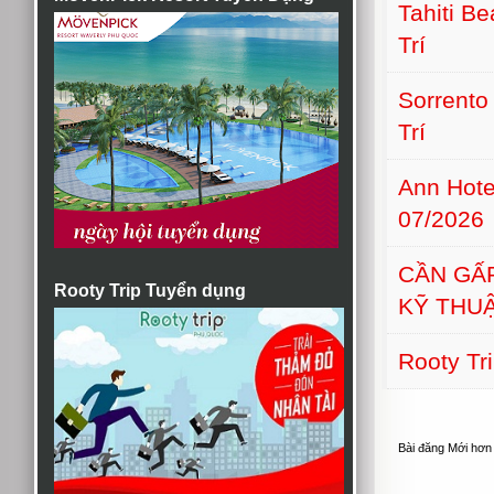
Tahiti B
Trí
Sorrento
Trí
Ann Hot
07/2026
CẦN GẤ
Rooty Trip Tuyển dụng
KỸ THU
Rooty Tr
Bài đăng Mới hơn