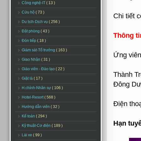
Công nghệ-IT
( 13 )
Cứu hộ
( 73 )
Chi tiết 
Du lịch-Dịch vụ
( 256 )
Đặt phòng
( 43 )
Thông ti
Đón tiếp
( 18 )
Giám sát-Tổ trưởng
( 163 )
Ứng viên 
Giao Nhận
( 31 )
Giáo viên - Đào tạo
( 22 )
Thành Tr
Giặt là
( 17 )
Đông Dư
H.chính-Nhân sự
( 106 )
Hotel-Resort
( 568 )
Điện tho
Hướng dẫn viên
( 32 )
Kế toán
( 294 )
Hạn tuy
Kỹ thuật-Cơ điện
( 189 )
Lái xe
( 99 )