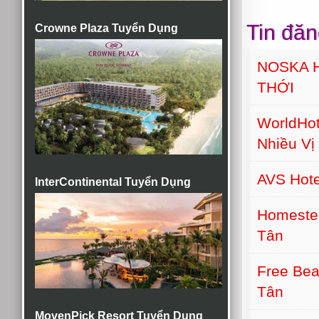
Tin đăn
Crowne Plaza Tuyển Dụng
NOSKA 
THỚI
WorldHot
Nhiều Vị 
AVS Hot
InterContinental Tuyển Dụng
Homeste
Tân
Free Bea
Tân
MovenPick Resort Tuyển Dụng