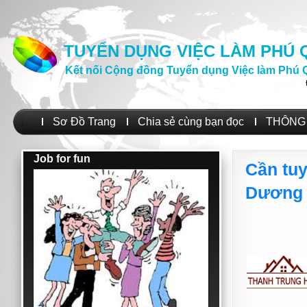
TUYỂN DỤNG VIỆC LÀM PHÚ
Kết nối Cộng đồng Tuyển dụng Việc làm Phú 
Sơ Đồ Trang
Chia sẻ cùng bạn đọc
THÔNG 
Job for fun
Cần tuy
Dương 