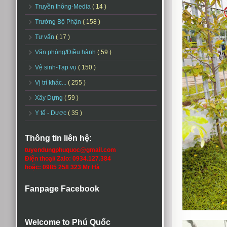
Truyền thông-Media
( 14 )
Trưởng Bộ Phận
( 158 )
Tư vấn
( 17 )
Văn phòng/Điều hành
( 59 )
Vệ sinh-Tạp vụ
( 150 )
Vị trí khác...
( 255 )
Xây Dựng
( 59 )
Y tế - Dược
( 35 )
Thông tin liên hệ:
tuyendungphuquoc@gmail.com
Điện thoại/ Zalo: 0934.127.384
hoặc: 0985 258 323 Mr Hà
Fanpage Facebook
Welcome to Phú Quốc