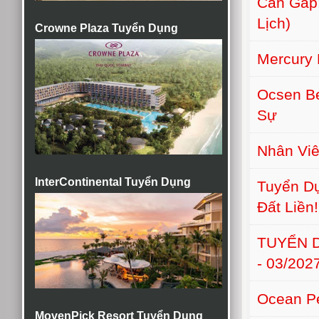
Cần Gấp:
Lịch)
Crowne Plaza Tuyển Dụng
Mercury 
Ocsen B
Sự
Nhân Viê
InterContinental Tuyển Dụng
Tuyển Dụ
Đất Liền!
TUYỂN D
- 03/202
Ocean Pe
MovenPick Resort Tuyển Dụng