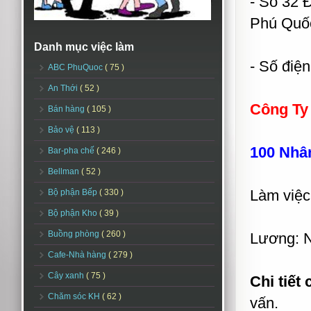
- Số 32 
Phú Quốc
Danh mục việc làm
- Số điện
ABC PhuQuoc
( 75 )
An Thới
( 52 )
Công Ty
Bán hàng
( 105 )
Bảo vệ
( 113 )
100 Nhâ
Bar-pha chế
( 246 )
Bellman
( 52 )
Làm việc
Bộ phận Bếp
( 330 )
Bộ phận Kho
( 39 )
Buồng phòng
( 260 )
Lương: N
Cafe-Nhà hàng
( 279 )
Cây xanh
( 75 )
Chi tiết 
Chăm sóc KH
( 62 )
vấn.