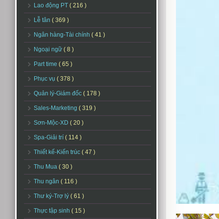
Lao động PT
( 216 )
Lễ tân
( 369 )
Ngân hàng-Tài chính
( 41 )
Ngoại ngữ
( 8 )
Part time
( 65 )
Phục vụ
( 378 )
Quản lý-Giám đốc
( 178 )
Sales-Marketing
( 319 )
Sơn-Mộc-XD
( 20 )
Spa-Giải trí
( 114 )
Thiết kế-Kiến trúc
( 47 )
Thu Mua
( 30 )
Thu ngân
( 116 )
Thư ký-Trợ lý
( 61 )
Thực tập sinh
( 15 )