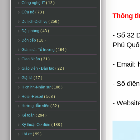
Công nghệ-IT
( 13 )
Cứu hộ
( 73 )
Thông ti
Du lịch-Dịch vụ
( 256 )
Đặt phòng
( 43 )
- Số 32 
Đón tiếp
( 18 )
Phú Quốc
Giám sát-Tổ trưởng
( 164 )
Giao Nhận
( 31 )
- Email:
Giáo viên - Đào tạo
( 22 )
Giặt là
( 17 )
- Số điện
H.chính-Nhân sự
( 106 )
Hotel-Resort
( 568 )
- Websit
Hướng dẫn viên
( 32 )
Kế toán
( 294 )
Kỹ thuật-Cơ điện
( 188 )
Lái xe
( 99 )