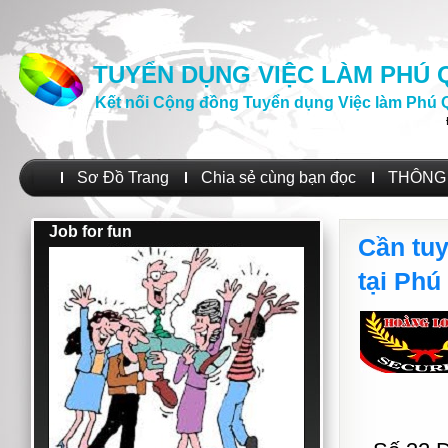
TUYỂN DỤNG VIỆC LÀM PHÚ
Kết nối Cộng đồng Tuyển dụng Việc làm Phú 
Sơ Đồ Trang
Chia sẻ cùng bạn đọc
THÔNG 
Job for fun
Cần tuy
tại Phú