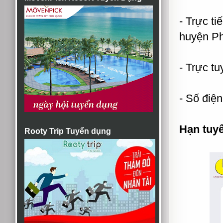
- Trực t
huyện Ph
- Trực t
- Số điệ
Hạn tuy
Rooty Trip Tuyển dụng