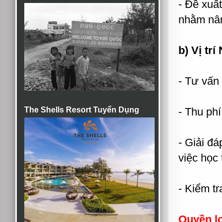
- Đề xuấ
nhằm nân
b) Vị tr
- Tư vấn 
The Shells Resort Tuyển Dụng
- Thu phí
- Giải đ
việc học 
- Kiểm t
Quyền lợ