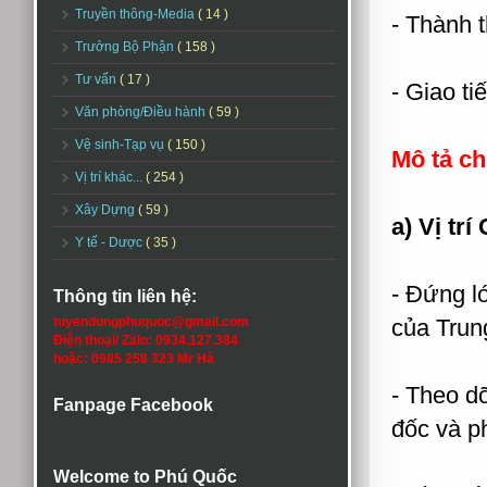
Truyền thông-Media
( 14 )
- Thành t
Trưởng Bộ Phận
( 158 )
Tư vấn
( 17 )
- Giao tiế
Văn phòng/Điều hành
( 59 )
Vệ sinh-Tạp vụ
( 150 )
Mô tả chi
Vị trí khác...
( 254 )
Xây Dựng
( 59 )
a) Vị trí
Y tế - Dược
( 35 )
- Đứng l
Thông tin liên hệ:
tuyendungphuquoc@gmail.com
của Trun
Điện thoại/ Zalo: 0934.127.384
hoặc: 0985 258 323 Mr Hà
- Theo dõ
Fanpage Facebook
đốc và p
Welcome to Phú Quốc