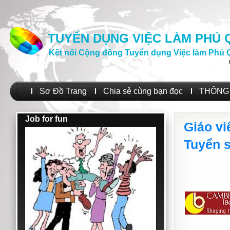
TUYỂN DỤNG VIỆC LÀM PHÚ
Kết nối Cộng đồng Tuyển dụng Việc làm Phú 
Sơ Đồ Trang
Chia sẻ cùng bạn đọc
THÔNG 
Job for fun
Giáo vi
Tuyển 