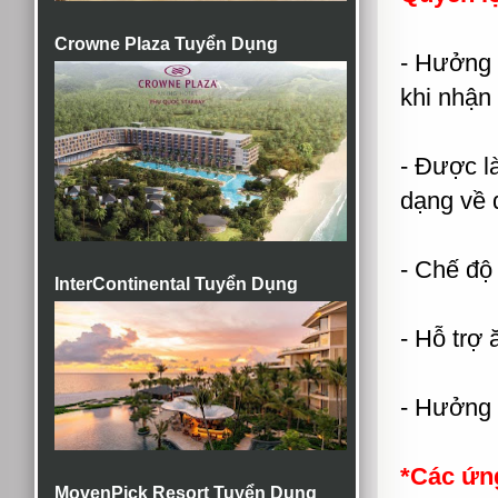
Crowne Plaza Tuyển Dụng
- Hưởng 
khi nhận 
- Được là
dạng về đ
- Chế độ
InterContinental Tuyển Dụng
- Hỗ trợ 
- Hưởng 
*Các ứng
MovenPick Resort Tuyển Dụng