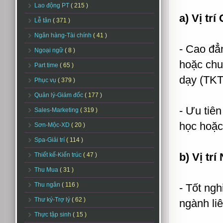
Lao động PT
( 215 )
a) Vị trí
Lễ tân
( 371 )
Ngân hàng-Tài chính
( 41 )
- Cao đẳ
Ngoại ngữ
( 8 )
hoặc chu
Part time
( 65 )
dạy (TKT
Phục vụ
( 379 )
Quản lý-Giám đốc
( 177 )
- Ưu tiên
Sales-Marketing
( 319 )
học hoặc
Sơn-Mộc-XD
( 20 )
Spa-Giải trí
( 114 )
b) Vị tr
Thiết kế-Kiến trúc
( 47 )
Thu Mua
( 31 )
Thu ngân
( 116 )
- Tốt ng
Thư ký-Trợ lý
( 62 )
ngành li
Thực tập sinh
( 15 )