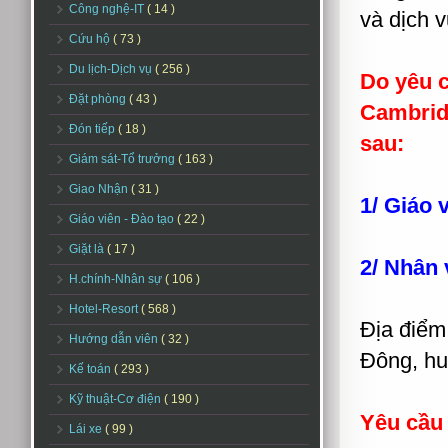
Công nghệ-IT
( 14 )
và dịch v
Cứu hộ
( 73 )
Du lịch-Dịch vụ
( 256 )
Do yêu c
Đặt phòng
( 43 )
Cambridg
Đón tiếp
( 18 )
sau:
Giám sát-Tổ trưởng
( 163 )
Giao Nhận
( 31 )
1/ Giáo 
Giáo viên - Đào tạo
( 22 )
Giặt là
( 17 )
2/ Nhân 
H.chính-Nhân sự
( 106 )
Hotel-Resort
( 568 )
Địa điểm
Hướng dẫn viên
( 32 )
Đông, hu
Kế toán
( 293 )
Kỹ thuật-Cơ điện
( 190 )
Yêu cầu 
Lái xe
( 99 )