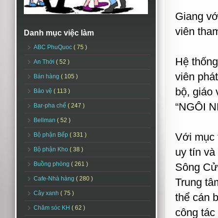
Giang với
viên tham
Danh mục việc làm
ABC PhuQuoc
( 75 )
Hệ thống 
An Thới
( 52 )
viên phá
Bán hàng
( 105 )
bộ, giáo
Bảo vệ
( 113 )
“NGÔI 
Bar-pha chế
( 247 )
Bellman
( 52 )
Với mục 
Bộ phận Bếp
( 331 )
Bộ phận Kho
( 38 )
uy tín v
Buồng phòng
( 261 )
Sông Cửu
Cafe-Nhà hàng
( 280 )
Trung tâ
Cây xanh
( 75 )
thể cán b
Chăm sóc KH
( 62 )
công tác