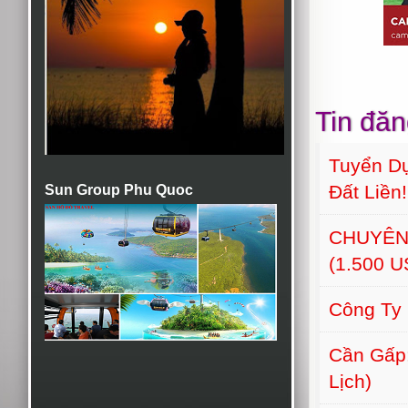
Tin đăn
Tuyển Dụ
Đất Liền!
Sun Group Phu Quoc
CHUYÊN
(1.500 
Công Ty
Cần Gấp:
Lịch)