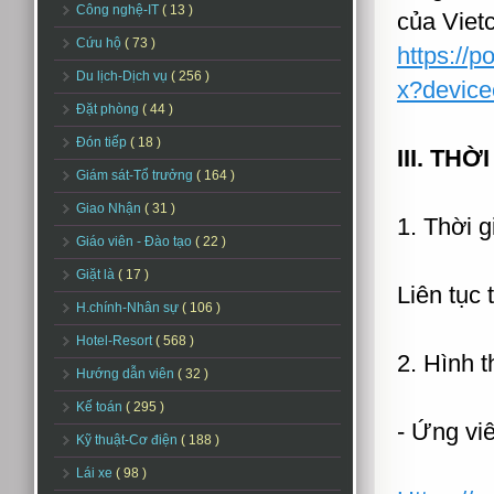
Công nghệ-IT
( 13 )
của Vie
Cứu hộ
( 73 )
https://
Du lịch-Dịch vụ
( 256 )
x?device
Đặt phòng
( 44 )
Đón tiếp
( 18 )
III. TH
Giám sát-Tổ trưởng
( 164 )
Giao Nhận
( 31 )
1. Thời g
Giáo viên - Đào tạo
( 22 )
Giặt là
( 17 )
Liên tục
H.chính-Nhân sự
( 106 )
Hotel-Resort
( 568 )
2. Hình 
Hướng dẫn viên
( 32 )
Kế toán
( 295 )
- Ứng viê
Kỹ thuật-Cơ điện
( 188 )
Lái xe
( 98 )