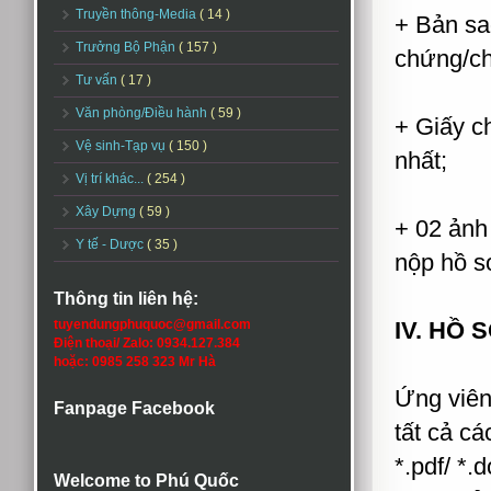
Truyền thông-Media
( 14 )
+ Bản sa
Trưởng Bộ Phận
( 157 )
chứng/ch
Tư vấn
( 17 )
Văn phòng/Điều hành
( 59 )
+ Giấy c
Vệ sinh-Tạp vụ
( 150 )
nhất;
Vị trí khác...
( 254 )
Xây Dựng
( 59 )
+ 02 ảnh
Y tế - Dược
( 35 )
nộp hồ s
Thông tin liên hệ:
tuyendungphuquoc@gmail.com
IV. HỒ 
Điện thoại/ Zalo: 0934.127.384
hoặc: 0985 258 323 Mr Hà
Ứng viên
Fanpage Facebook
tất cả cá
*.pdf/ *.
Welcome to Phú Quốc