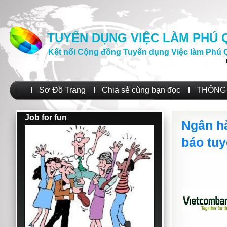
TUYỂN DỤNG VIỆC LÀM PHÚ
Kết nối Cộng đồng Tuyển dụng Việc làm Phú 
Sơ Đồ Trang
Chia sẻ cùng bạn đọc
THÔNG 
Job for fun
Ngân h
báo tu