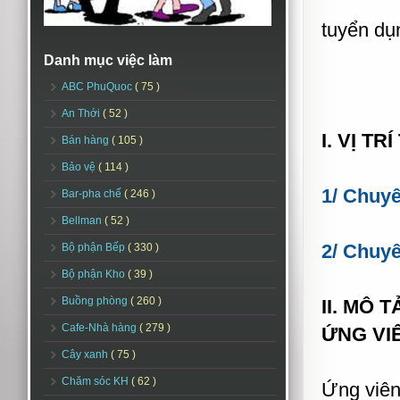
tuyển dụ
Danh mục việc làm
ABC PhuQuoc
( 75 )
An Thới
( 52 )
I. VỊ T
Bán hàng
( 105 )
Bảo vệ
( 114 )
1/ Chuyê
Bar-pha chế
( 246 )
Bellman
( 52 )
2/ Chuy
Bộ phận Bếp
( 330 )
Bộ phận Kho
( 39 )
Buồng phòng
( 260 )
II. MÔ 
Cafe-Nhà hàng
( 279 )
ỨNG VI
Cây xanh
( 75 )
Chăm sóc KH
( 62 )
Ứng viên