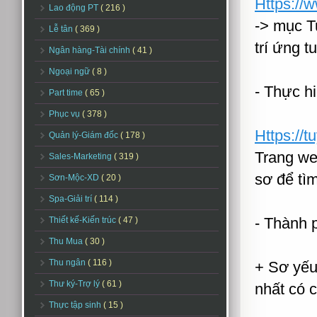
Https://
Lao động PT
( 216 )
-> mục Tu
Lễ tân
( 369 )
trí ứng t
Ngân hàng-Tài chính
( 41 )
Ngoại ngữ
( 8 )
- Thực hi
Part time
( 65 )
Phục vụ
( 378 )
Https://
Quản lý-Giám đốc
( 178 )
Trang we
Sales-Marketing
( 319 )
sơ để tì
Sơn-Mộc-XD
( 20 )
Spa-Giải trí
( 114 )
- Thành 
Thiết kế-Kiến trúc
( 47 )
Thu Mua
( 30 )
Thu ngân
( 116 )
+ Sơ yếu 
Thư ký-Trợ lý
( 61 )
nhất có 
Thực tập sinh
( 15 )