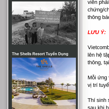
viên phả
chứng/ch
thông bá
LƯU Ý:
Vietcomb
The Shells Resort Tuyển Dụng
lên hệ tậ
thông, tạ
Mỗi ứng v
vị trí tu
Thí sinh 
sau khi h