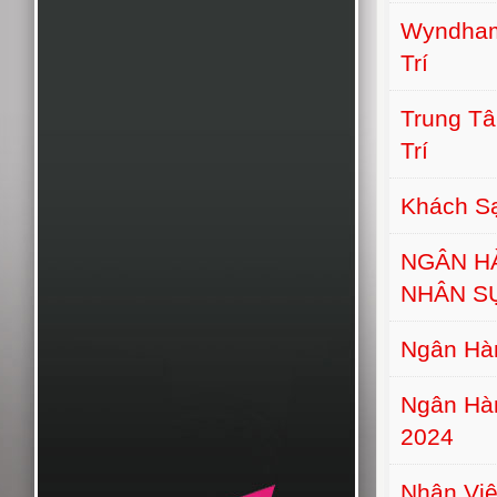
Wyndham
Trí
Trung T
Trí
Khách Sạ
NGÂN H
NHÂN S
Ngân Hà
Ngân Hà
2024
Nhân Vi