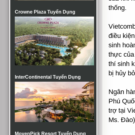
thống.
Crowne Plaza Tuyển Dụng
Vietcomba
điều kiện
sinh hoàn
thực của
thí sinh 
bị hủy bỏ
InterContinental Tuyển Dụng
Ngân hà
Phú Quốc 
trợ tại 
Ms. Đào)
MovenPick Resort Tuyển Dụng