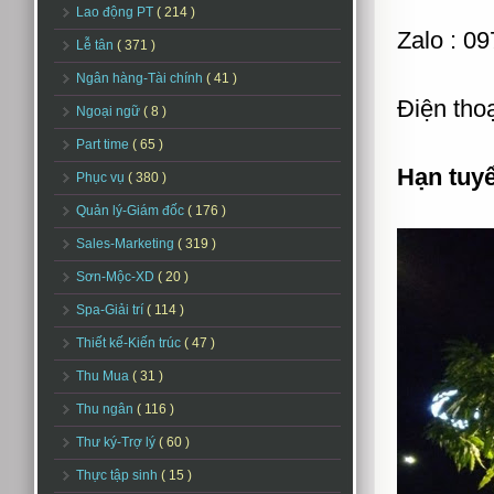
Lao động PT
( 214 )
Zalo : 0
Lễ tân
( 371 )
Ngân hàng-Tài chính
( 41 )
Điện thoạ
Ngoại ngữ
( 8 )
Part time
( 65 )
Hạn tuy
Phục vụ
( 380 )
Quản lý-Giám đốc
( 176 )
Sales-Marketing
( 319 )
Sơn-Mộc-XD
( 20 )
Spa-Giải trí
( 114 )
Thiết kế-Kiến trúc
( 47 )
Thu Mua
( 31 )
Thu ngân
( 116 )
Thư ký-Trợ lý
( 60 )
Thực tập sinh
( 15 )