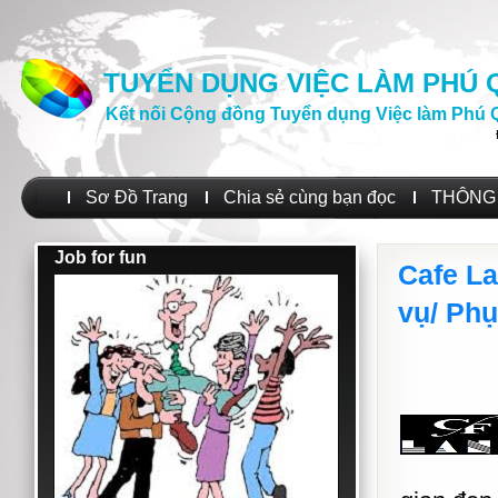
TUYỂN DỤNG VIỆC LÀM PHÚ
Kết nối Cộng đồng Tuyển dụng Việc làm Phú 
Sơ Đồ Trang
Chia sẻ cùng bạn đọc
THÔNG 
Job for fun
Cafe La
vụ/ Ph