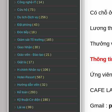
Công nghệ-IT
( 14 )
Cứu hộ
( 73 )
Có chỗ ở
Du lịch-Dịch vụ
( 256 )
Đặt phòng
( 43 )
Lương th
Đón tiếp
( 18 )
Giám sát-Tổ trưởng
( 165 )
Thưởng và
Giao Nhận
( 30 )
Giáo viên - Đào tạo
( 21 )
Thông ti
Giặt là
( 17 )
H.chính-Nhân sự
( 106 )
Ứng viên 
Hotel-Resort
( 567 )
Hướng dẫn viên
( 32 )
CAFE LA
Kế toán
( 293 )
Kỹ thuật-Cơ điện
( 190 )
Gmail :
p
Lái xe
( 99 )