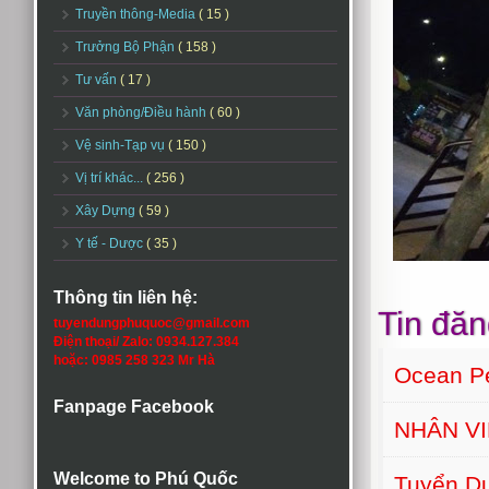
Truyền thông-Media
( 15 )
Trưởng Bộ Phận
( 158 )
Tư vấn
( 17 )
Văn phòng/Điều hành
( 60 )
Vệ sinh-Tạp vụ
( 150 )
Vị trí khác...
( 256 )
Xây Dựng
( 59 )
Y tế - Dược
( 35 )
Thông tin liên hệ:
Tin đăn
tuyendungphuquoc@gmail.com
Điện thoại/ Zalo: 0934.127.384
hoặc: 0985 258 323 Mr Hà
Ocean Pe
Fanpage Facebook
NHÂN VI
Welcome to Phú Quốc
Tuyển D