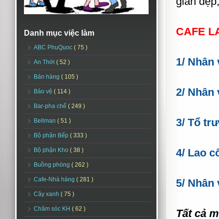
gian đẹp
CAFE L
Danh mục việc làm
ABC PhuQuoc
( 75 )
1/ Nhân 
An Thới
( 52 )
Bán hàng
( 105 )
2/ Nhân 
Bảo vệ
( 114 )
Bar-pha chế
( 249 )
3/ Tổ tr
Bellman
( 51 )
Bộ phận Bếp
( 333 )
Bộ phận Kho
( 38 )
4/ Lao c
Buồng phòng
( 262 )
Cafe-Nhà hàng
( 281 )
5/ Nhân 
Cây xanh
( 75 )
Chăm sóc KH
( 62 )
Tất cả mọ