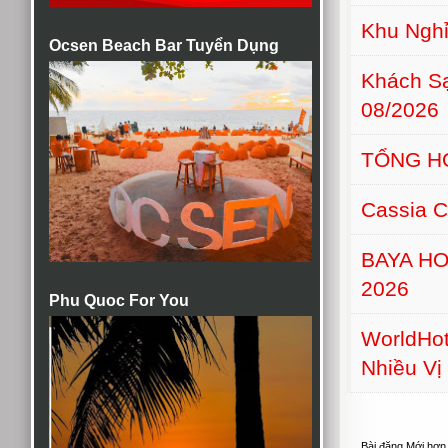
Khu Nghỉ
Ocsen Beach Bar Tuyển Dụng
Khách S
08/2026
TỔNG H
Cassia C
BAYA H
2026
Phu Quoc For You
WorldHot
Nhiều Vị 
Bài đăng Mới hơn