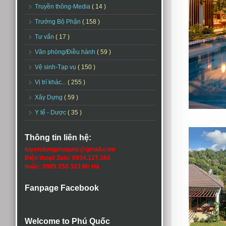
Truyền thông-Media
( 14 )
Trưởng Bộ Phận
( 158 )
Tư vấn
( 17 )
Văn phòng/Điều hành
( 59 )
Vệ sinh-Tạp vụ
( 150 )
Vị trí khác...
( 255 )
Xây Dựng
( 59 )
Y tế - Dược
( 35 )
Thông tin liên hệ:
tuyendungphuquoc@gmail.com
Điện thoại/ Zalo: 0934.127.384
hoặc: 0985 258 323 Mr Hà
Fanpage Facebook
Welcome to Phú Quốc