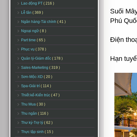
Lao động PT
( 216 )
Suối Mây
Lễ tân
( 369 )
Phú Quốc
Ngân hàng-Tài chính
( 41 )
Ngoại ngữ
( 8 )
Điện thoạ
Part time
( 65 )
Phục vụ
( 378 )
Hạn tuyể
Quản lý-Giám đốc
( 178 )
Sales-Marketing
( 319 )
Sơn-Mộc-XD
( 20 )
Spa-Giải trí
( 114 )
Thiết kế-Kiến trúc
( 47 )
Thu Mua
( 30 )
Thu ngân
( 116 )
Thư ký-Trợ lý
( 62 )
Thực tập sinh
( 15 )