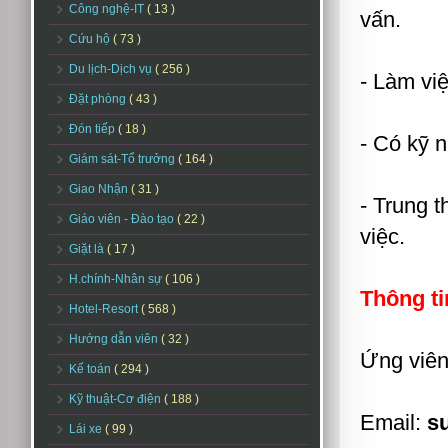
Công nghệ-IT
( 13 )
vấn.
Cứu hộ
( 73 )
Du lịch-Dịch vụ
( 256 )
- Làm vi
Đặt phòng
( 43 )
Đón tiếp
( 18 )
- Có kỹ n
Giám sát-Tổ trưởng
( 164 )
Giao Nhận
( 31 )
- Trung t
Giáo viên - Đào tạo
( 22 )
việc.
Giặt là
( 17 )
H.chính-Nhân sự
( 106 )
Thông ti
Hotel-Resort
( 568 )
Hướng dẫn viên
( 32 )
Ứng viên 
Kế toán
( 294 )
Kỹ thuật-Cơ điện
( 188 )
Email:
s
Lái xe
( 99 )