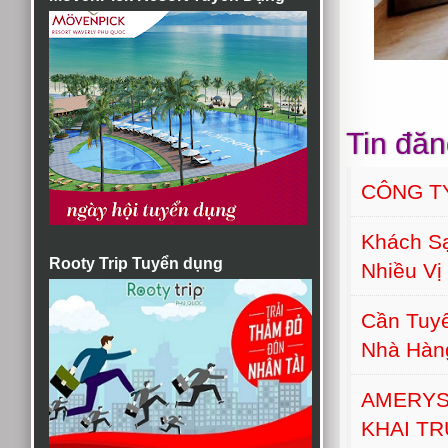
Tin đăn
CÔNG T
Khách S
Rooty Trip Tuyển dụng
Nhiều Vị 
Cần Tuyể
Nhà Hàn
AMERYS
KHAI T