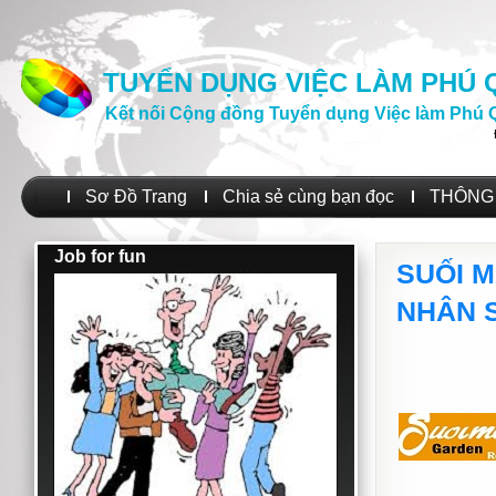
TUYỂN DỤNG VIỆC LÀM PHÚ
Kết nối Cộng đồng Tuyển dụng Việc làm Phú 
Sơ Đồ Trang
Chia sẻ cùng bạn đọc
THÔNG 
Job for fun
SUỐI 
NHÂN S