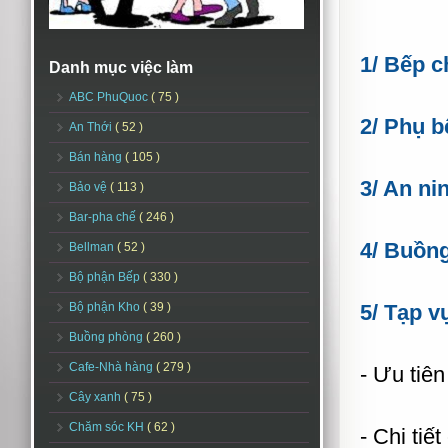
1/ Bếp c
Danh mục việc làm
ABC PhuQuoc
( 75 )
2/ Phụ 
An Thới
( 52 )
Bán hàng
( 105 )
3/ An ni
Bảo vệ
( 113 )
Bar-pha chế
( 246 )
4/ Buồn
Bellman
( 52 )
Bộ phận Bếp
( 330 )
Bộ phận Kho
( 39 )
5/ Tạp v
Buồng phòng
( 260 )
Cafe-Nhà hàng
( 279 )
- Ưu tiên
Cây xanh
( 75 )
Chăm sóc KH
( 62 )
- Chi tiế