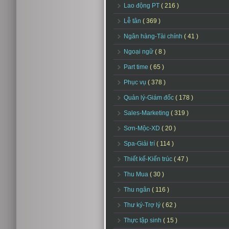
Lao động PT
( 216 )
Lễ tân
( 369 )
Ngân hàng-Tài chính
( 41 )
Ngoại ngữ
( 8 )
Part time
( 65 )
Phục vụ
( 378 )
Quản lý-Giám đốc
( 178 )
Sales-Marketing
( 319 )
Sơn-Mộc-XD
( 20 )
Spa-Giải trí
( 114 )
Thiết kế-Kiến trúc
( 47 )
Thu Mua
( 30 )
Thu ngân
( 116 )
Thư ký-Trợ lý
( 62 )
Thực tập sinh
( 15 )