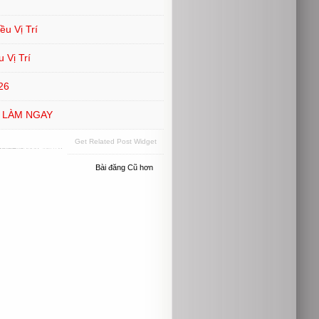
u Vị Trí
 Vị Trí
26
ĐI LÀM NGAY
Get Related Post Widget
Bài đăng Cũ hơn