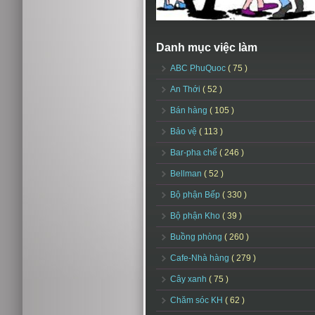
Danh mục việc làm
ABC PhuQuoc
( 75 )
An Thới
( 52 )
Bán hàng
( 105 )
Bảo vệ
( 113 )
Bar-pha chế
( 246 )
Bellman
( 52 )
Bộ phận Bếp
( 330 )
Bộ phận Kho
( 39 )
Buồng phòng
( 260 )
Cafe-Nhà hàng
( 279 )
Cây xanh
( 75 )
Chăm sóc KH
( 62 )