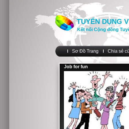
TUYỂN DỤNG V
Kết nối Cộng đồng Tuy
Sơ Đồ Trang
Chia sẻ c
Job for fun