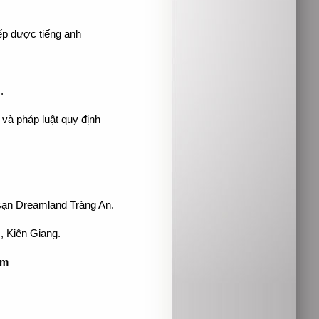
iếp được tiếng anh
.
và pháp luật quy định
 sạn Dreamland Tràng An.
 Kiên Giang.
om