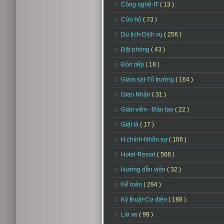
Công nghệ-IT
( 13 )
Cứu hộ
( 73 )
Du lịch-Dịch vụ
( 256 )
Đặt phòng
( 43 )
Đón tiếp
( 18 )
Giám sát-Tổ trưởng
( 164 )
Giao Nhận
( 31 )
Giáo viên - Đào tạo
( 22 )
Giặt là
( 17 )
H.chính-Nhân sự
( 106 )
Hotel-Resort
( 568 )
Hướng dẫn viên
( 32 )
Kế toán
( 294 )
Kỹ thuật-Cơ điện
( 188 )
Lái xe
( 99 )