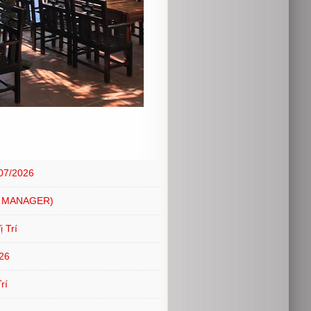
07/2026
 MANAGER)
 Trí
26
rí