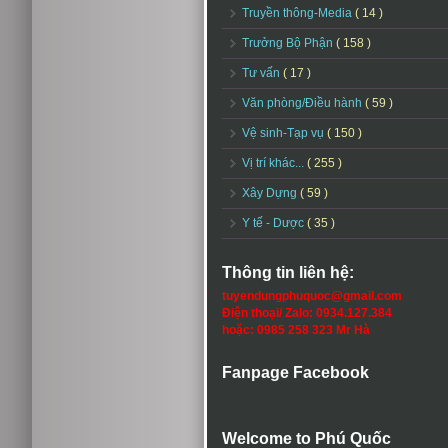
Truyền thông-Media
( 14 )
Trưởng Bộ Phận
( 158 )
Tư vấn
( 17 )
Văn phòng/Điều hành
( 59 )
Vệ sinh-Tạp vụ
( 150 )
Vị trí khác...
( 255 )
Xây Dựng
( 59 )
Y tế - Dược
( 35 )
Thông tin liên hệ:
tuyendungphuquoc@gmail.com
Điện thoại/ Zalo: 0934.127.384
hoặc: 0985 258 323 Mr Hà
Fanpage Facebook
Welcome to Phú Quốc