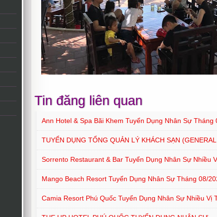
Tin đăng liên quan
Ann Hotel & Spa Bãi Khem Tuyển Dụng Nhân Sự Tháng 
TUYỂN DỤNG TỔNG QUẢN LÝ KHÁCH SẠN (GENERAL
Sorrento Restaurant & Bar Tuyển Dụng Nhân Sự Nhiều Vị
Mango Beach Resort Tuyển Dụng Nhân Sự Tháng 08/20
Camia Resort Phú Quốc Tuyển Dụng Nhân Sự Nhiều Vị T