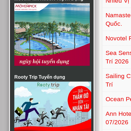
Nhiều Vị 
Namaste 
Quốc.
Novotel 
Sea Sens
Trí 2026
Sailing 
Rooty Trip Tuyển dụng
Trí
Ocean Pe
Ann Hot
07/2026