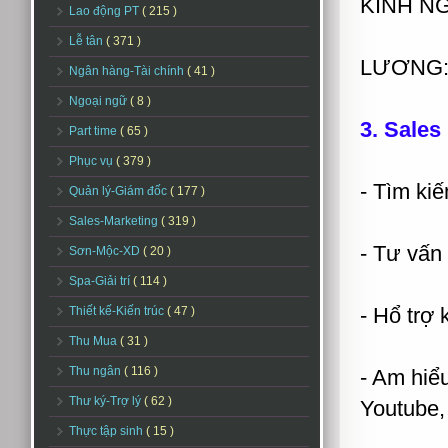
KINH NG
Lao động PT
( 215 )
Lễ tân
( 371 )
LƯƠNG: 
Ngân hàng-Tài chính
( 41 )
Ngoại ngữ
( 8 )
3. Sales 
Part time
( 65 )
Phục vụ
( 379 )
- Tìm ki
Quản lý-Giám đốc
( 177 )
Sales-Marketing
( 319 )
- Tư vấn
Sơn-Mộc-XD
( 20 )
Spa-Giải trí
( 114 )
- Hổ trợ
Thiết kế-Kiến trúc
( 47 )
Thu Mua
( 31 )
Thu ngân
( 116 )
- Am hiể
Thư ký-Trợ lý
( 62 )
Youtube, 
Thực tập sinh
( 15 )