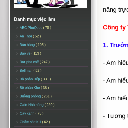
năng trự
Danh mục việc làm
Công ty 
ABC PhuQuoc
( 75 )
An Thới
( 52 )
1. Trưởng
Bán hàng
( 105 )
Bảo vệ
( 113 )
- Am hiể
Bar-pha chế
( 247 )
Bellman
( 52 )
- Am hiể
Bộ phận Bếp
( 331 )
Bộ phận Kho
( 38 )
Buồng phòng
( 261 )
- Am hiể
Cafe-Nhà hàng
( 280 )
Cây xanh
( 75 )
- Tương 
Chăm sóc KH
( 62 )