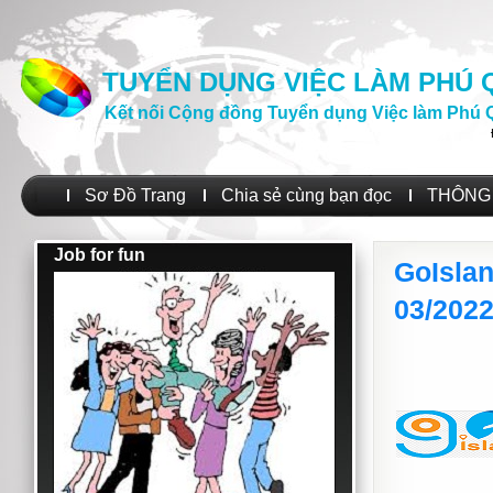
TUYỂN DỤNG VIỆC LÀM PHÚ
Kết nối Cộng đồng Tuyển dụng Việc làm Phú 
Sơ Đồ Trang
Chia sẻ cùng bạn đọc
THÔNG 
Job for fun
GoIsla
03/202