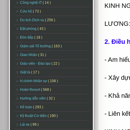
Công nghệ-IT
( 14 )
KINH NGH
Cứu hộ
( 73 )
Du lịch-Dịch vụ
( 256 )
LƯƠNG: 
Đặt phòng
( 43 )
Đón tiếp
( 18 )
2. Điều 
Giám sát-Tổ trưởng
( 163 )
Giao Nhận
( 31 )
- Am hiểu
Giáo viên - Đào tạo
( 22 )
Giặt là
( 17 )
- Xây dự
H.chính-Nhân sự
( 106 )
Hotel-Resort
( 568 )
- Khả nă
Hướng dẫn viên
( 32 )
Kế toán
( 293 )
- Liên kế
Kỹ thuật-Cơ điện
( 190 )
Lái xe
( 99 )