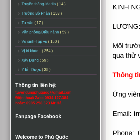
Truyền thông-Media
( 14 )
KINH NG
Trưởng Bộ Phận
( 158 )
Tư vấn
( 17 )
LƯƠNG: 
Văn phòng/Điều hành
( 59 )
Vệ sinh-Tạp vụ
( 150 )
Môi trườ
Vị trí khác...
( 254 )
qua thử v
Xây Dựng
( 59 )
Y tế - Dược
( 35 )
Thông ti
Thông tin liên hệ:
tuyendungphuquoc@gmail.com
Ứng viên 
Điện thoại/ Zalo: 0934.127.384
hoặc: 0985 258 323 Mr Hà
Email:
i
Fanpage Facebook
Phone: 
Welcome to Phú Quốc