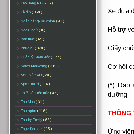
Lao động PT
( 215 )
Xe đưa đ
Lễ tân
( 369 )
Ngân hàng-Tài chính
( 41 )
Hỗ trợ vé
Ngoại ngữ
( 8 )
Part time
( 65 )
Giấy chứ
Phục vụ
( 378 )
Quản lý-Giám đốc
( 177 )
Cơ hội c
Sales-Marketing
( 319 )
Sơn-Mộc-XD
( 20 )
(*) Đáp 
Spa-Giải trí
( 114 )
dưỡng
Thiết kế-Kiến trúc
( 47 )
Thu Mua
( 31 )
Thu ngân
( 116 )
THÔNG T
Thư ký-Trợ lý
( 62 )
Thực tập sinh
( 15 )
Ứng viên 