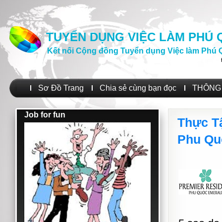
TUYỂN DỤNG VIỆC LÀM PHÚ
Kết nối Cộng đồng Tuyển dụng Việc làm Phú 
Sơ Đồ Trang
Chia sẻ cùng bạn đọc
THÔNG 
Job for fun
Thực Tậ
Phu Qu