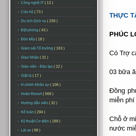
Công nghệ-IT
( 13 )
Cứu hộ
( 73 )
THỰC TẬ
Du lịch-Dịch vụ
( 256 )
Đặt phòng
( 43 )
PHÚC L
Đón tiếp
( 18 )
Giám sát-Tổ trưởng
( 163 )
Có Trợ c
Giao Nhận
( 31 )
Giáo viên - Đào tạo
( 22 )
03 bữa ă
Giặt là
( 17 )
H.chính-Nhân sự
( 106 )
Đồng phụ
Hotel-Resort
( 568 )
miễn phí
Hướng dẫn viên
( 32 )
Kế toán
( 294 )
Chỗ ở miễ
Kỹ thuật-Cơ điện
( 189 )
nước miễ
Lái xe
( 99 )