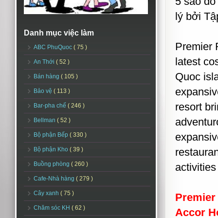
5 sao do
lý bởi T
Danh mục việc làm
Premier 
ABC PhuQuoc
( 75 )
latest co
An Thới
( 52 )
Quoc isl
Bán hàng
( 105 )
expansive
Bảo vệ
( 113 )
resort br
Bar-pha chế
( 246 )
adventuro
Bellman
( 52 )
expansive
Bộ phận Bếp
( 330 )
Bộ phận Kho
( 39 )
restauran
Buồng phòng
( 260 )
activities
Cafe-Nhà hàng
( 279 )
Cây xanh
( 75 )
Premier
Chăm sóc KH
( 62 )
Accor H