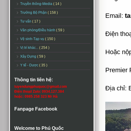
Truyền thông-Media
( 14 )
Trưởng Bộ Phận
( 158 )
Email:
ta
Tư vấn
( 17 )
Văn phòng/Điều hành
( 59 )
Điện thoạ
Vệ sinh-Tạp vụ
( 150 )
Vị trí khác...
( 254 )
Hoặc nộp 
Xây Dựng
( 59 )
Y tế - Dược
( 35 )
Premier 
Thông tin liên hệ:
tuyendungphuquoc@gmail.com
Địa chỉ:
Điện thoại/ Zalo: 0934.127.384
hoặc: 0985 258 323 Mr Hà
Fanpage Facebook
Welcome to Phú Quốc