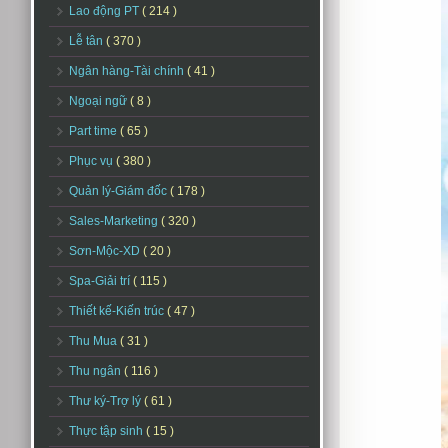
Lao động PT
( 214 )
Lễ tân
( 370 )
Ngân hàng-Tài chính
( 41 )
Ngoại ngữ
( 8 )
Part time
( 65 )
Phục vụ
( 380 )
Quản lý-Giám đốc
( 178 )
Sales-Marketing
( 320 )
Sơn-Mộc-XD
( 20 )
Spa-Giải trí
( 115 )
Thiết kế-Kiến trúc
( 47 )
Thu Mua
( 31 )
Thu ngân
( 116 )
Thư ký-Trợ lý
( 61 )
Thực tập sinh
( 15 )