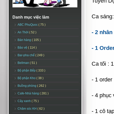
Tuyển Dụ
Ca sáng:
Danh mục việc làm
ABC PhuQuoc
( 75 )
- 2 nhân
An Thới
( 52 )
Bán hàng
( 105 )
- 1 Orde
Bảo vệ
( 114 )
Bar-pha chế
( 249 )
Ca tối : 
Bellman
( 51 )
Bộ phận Bếp
( 333 )
Bộ phận Kho
( 38 )
- 1 order
Buồng phòng
( 262 )
Cafe-Nhà hàng
( 281 )
- 4 phục 
Cây xanh
( 75 )
Chăm sóc KH
( 62 )
- 1 cô tạ