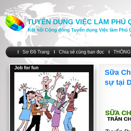
TUYỂN DỤNG VIỆC LÀM PHÚ
Kết nối Cộng đồng Tuyển dụng Việc làm Phú 
Sơ Đồ Trang
Chia sẻ cùng bạn đọc
THÔNG 
Job for fun
Sữa Ch
sự tại