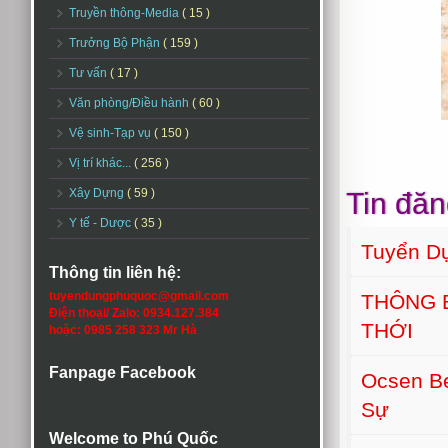
Truyền thông-Media
( 15 )
Trưởng Bộ Phận
( 159 )
Tư vấn
( 17 )
Văn phòng/Điều hành
( 60 )
Vệ sinh-Tạp vụ
( 150 )
Vị trí khác...
( 256 )
Xây Dựng
( 59 )
Tin đăn
Y tế - Dược
( 35 )
Tuyển D
Thông tin liên hệ:
tuyendungphuquoc@gmail.com
THÔNG 
Điện thoại/ Zalo: 0934.127.384
THỚI
hoặc: 0985 258 323 Mr Hà
Fanpage Facebook
Ocsen B
Sự
Welcome to Phú Quốc