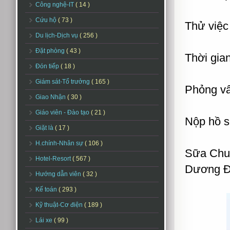
Công nghệ-IT
( 14 )
Cứu hộ
( 73 )
Thử việc
Du lịch-Dịch vụ
( 256 )
Đặt phòng
( 43 )
Thời gia
Đón tiếp
( 18 )
Giám sát-Tổ trưởng
( 165 )
Phỏng vấ
Giao Nhận
( 30 )
Giáo viên - Đào tạo
( 21 )
Nộp hồ s
Giặt là
( 17 )
H.chính-Nhân sự
( 106 )
Sữa Chua
Hotel-Resort
( 567 )
Dương Đ
Hướng dẫn viên
( 32 )
Kế toán
( 293 )
Kỹ thuật-Cơ điện
( 189 )
Lái xe
( 99 )