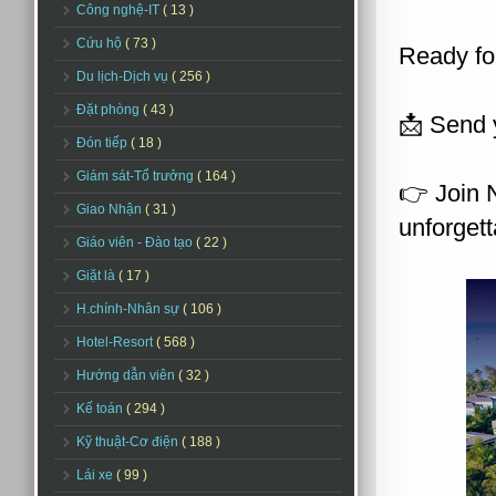
Công nghệ-IT
( 13 )
Cứu hộ
( 73 )
Ready for
Du lịch-Dịch vụ
( 256 )
Đặt phòng
( 43 )
📩 Send 
Đón tiếp
( 18 )
Giám sát-Tổ trưởng
( 164 )
👉 Join 
Giao Nhận
( 31 )
unforgett
Giáo viên - Đào tạo
( 22 )
Giặt là
( 17 )
H.chính-Nhân sự
( 106 )
Hotel-Resort
( 568 )
Hướng dẫn viên
( 32 )
Kế toán
( 294 )
Kỹ thuật-Cơ điện
( 188 )
Lái xe
( 99 )