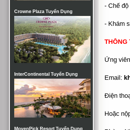
- Chế độ 
Crowne Plaza Tuyển Dụng
- Khám s
THÔNG T
Ứng viên
InterContinental Tuyển Dụng
Email:
k
Điện thoạ
Hoặc nộp 
MovenPick Resort Tuyển Dụng