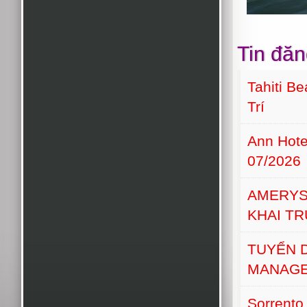
Tin đăn
Tahiti B
Trí
Ann Hot
07/2026
AMERYS
KHAI T
TUYỂN 
MANAGE
Sorrento