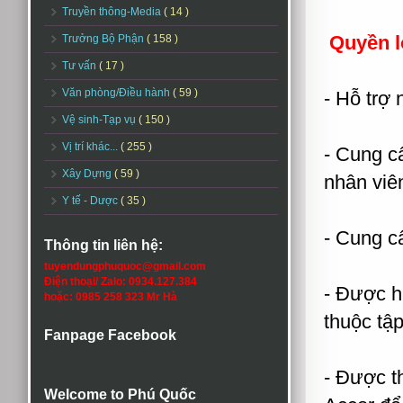
Truyền thông-Media
( 14 )
Quyền l
Trưởng Bộ Phận
( 158 )
Tư vấn
( 17 )
Văn phòng/Điều hành
( 59 )
- Hỗ trợ 
Vệ sinh-Tạp vụ
( 150 )
Vị trí khác...
( 255 )
- Cung c
Xây Dựng
( 59 )
nhân viê
Y tế - Dược
( 35 )
- Cung c
Thông tin liên hệ:
tuyendungphuquoc@gmail.com
Điện thoại/ Zalo: 0934.127.384
- Được h
hoặc: 0985 258 323 Mr Hà
thuộc tậ
Fanpage Facebook
- Được t
Welcome to Phú Quốc