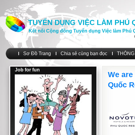
TUYỂN DỤNG VIỆC LÀM PHÚ
Kết nối Cộng đồng Tuyển dụng Việc làm Phú 
Sơ Đồ Trang
Chia sẻ cùng bạn đọc
THÔNG 
Job for fun
We are 
Quốc R