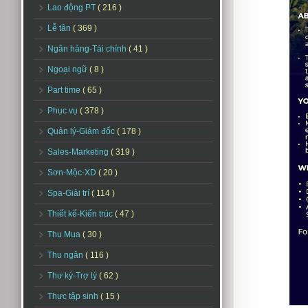
Lao động PT
( 216 )
Lễ tân
( 369 )
Ngân hàng-Tài chính
( 41 )
Ngoại ngữ
( 8 )
Part time
( 65 )
Phục vụ
( 378 )
Quản lý-Giám đốc
( 178 )
Sales-Marketing
( 319 )
Sơn-Mộc-XD
( 20 )
Spa-Giải trí
( 114 )
Thiết kế-Kiến trúc
( 47 )
Thu Mua
( 30 )
Thu ngân
( 116 )
Thư ký-Trợ lý
( 62 )
Thực tập sinh
( 15 )