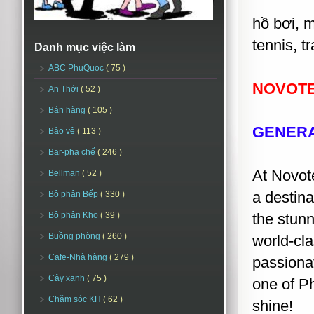
hồ bơi, m
tennis, tr
Danh mục việc làm
ABC PhuQuoc
( 75 )
NOVOTE
An Thới
( 52 )
Bán hàng
( 105 )
GENER
Bảo vệ
( 113 )
Bar-pha chế
( 246 )
At Novote
Bellman
( 52 )
a destin
Bộ phận Bếp
( 330 )
Bộ phận Kho
( 39 )
the stunn
Buồng phòng
( 260 )
world-cla
Cafe-Nhà hàng
( 279 )
passionat
Cây xanh
( 75 )
one of Ph
Chăm sóc KH
( 62 )
shine!