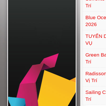
Trí
Blue Oce
2026
TUYỂN D
VỤ
Green Ba
Trí
Radisson
Vị Trí
Sailing 
Trí