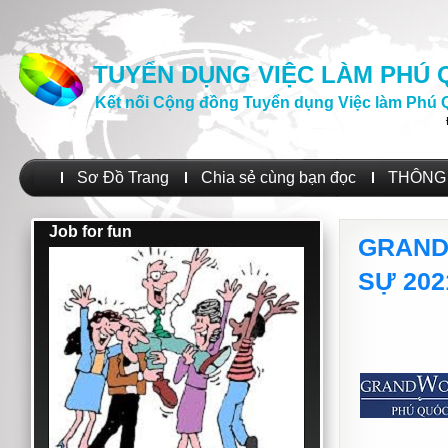
TUYỂN DỤNG VIỆC LÀM PHÚ
Kết nối Cộng đồng Tuyển dụng Việc làm Phú 
Sơ Đồ Trang
Chia sẻ cùng bạn đọc
THÔNG 
Job for fun
GRAND
SỰ 202