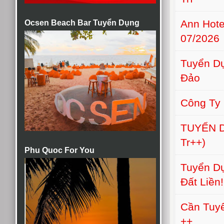
Ann Hot
Ocsen Beach Bar Tuyển Dụng
07/2026
Tuyển Dụ
Đảo
Công Ty
TUYỂN D
Tr++)
Phu Quoc For You
Tuyển Dụ
Đất Liền!
Cần Tuyể
++