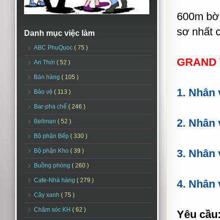
600m bờ 
sơ nhất 
Danh mục việc làm
ABC PhuQuoc
( 75 )
GRAND 
An Thới
( 52 )
Bán hàng
( 105 )
1. Nhân 
Bảo vệ
( 113 )
Bar-pha chế
( 246 )
2. Nhân 
Bellman
( 52 )
Bộ phận Bếp
( 330 )
Bộ phận Kho
( 39 )
3. Nhân 
Buồng phòng
( 260 )
Cafe-Nhà hàng
( 279 )
4. Nhân 
Cây xanh
( 75 )
Chăm sóc KH
( 62 )
Yêu cầu