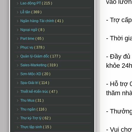
vào lươn
Lao động PT
( 215 )
Lễ tân
( 369 )
- Trợ cấ
Ngân hàng-Tài chính
( 41 )
Ngoại ngữ
( 8 )
- Thời gi
Part time
( 65 )
Phục vụ
( 378 )
- Đầy đủ
Quản lý-Giám đốc
( 177 )
khỏe 24h
Sales-Marketing
( 319 )
Sơn-Mộc-XD
( 20 )
- Hỗ trợ 
Spa-Giải trí
( 114 )
thăm nhà
Thiết kế-Kiến trúc
( 47 )
Thu Mua
( 31 )
Thu ngân
( 116 )
- Thưởng
Thư ký-Trợ lý
( 62 )
Thực tập sinh
( 15 )
- Vui chơ