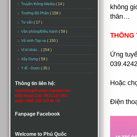
Truyền thông-Media
( 14 )
không gi
Trưởng Bộ Phận
( 158 )
thân…
Tư vấn
( 17 )
Văn phòng/Điều hành
( 59 )
THÔNG T
Vệ sinh-Tạp vụ
( 150 )
Vị trí khác...
( 254 )
Ứng tuyể
Xây Dựng
( 59 )
039.4242
Y tế - Dược
( 35 )
Hoặc chọ
Thông tin liên hệ:
tuyendungphuquoc@gmail.com
Điện thoại/ Zalo: 0934.127.384
Điện tho
hoặc: 0985 258 323 Mr Hà
Fanpage Facebook
Welcome to Phú Quốc