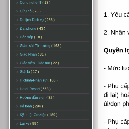
Công nghệ-IT
( 13 )
Cứu hộ
( 73 )
1. Yêu c
Du lịch-Dịch vụ
( 256 )
Đặt phòng
( 43 )
2. Nhân 
Đón tiếp
( 18 )
Giám sát-Tổ trưởng
( 163 )
Quyền lợ
Giao Nhận
( 31 )
Giáo viên - Đào tạo
( 22 )
- Mức lư
Giặt là
( 17 )
H.chính-Nhân sự
( 106 )
- Phụ cấ
Hotel-Resort
( 568 )
đi lại) h
Hướng dẫn viên
( 32 )
ủi/dọn p
Kế toán
( 294 )
Kỹ thuật-Cơ điện
( 189 )
- Phụ cấ
Lái xe
( 99 )