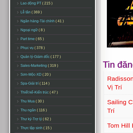
Lao động PT
( 215 )
Lễ tân
( 369 )
Ngân hàng-Tài chính
( 41 )
Ngoại ngữ
( 8 )
Part time
( 65 )
Phục vụ
( 378 )
Quản lý-Giám đốc
( 177 )
Tin đăn
Sales-Marketing
( 319 )
Sơn-Mộc-XD
( 20 )
Radisson
Spa-Giải trí
( 114 )
Vị Trí
Thiết kế-Kiến trúc
( 47 )
Sailing 
Thu Mua
( 30 )
Trí
Thu ngân
( 116 )
Thư ký-Trợ lý
( 62 )
Tom Hill
Thực tập sinh
( 15 )