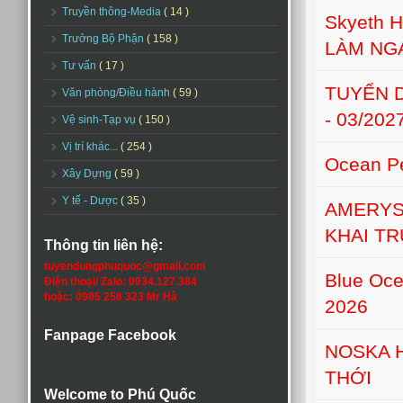
Truyền thông-Media
( 14 )
Skyeth H
Trưởng Bộ Phận
( 158 )
LÀM NG
Tư vấn
( 17 )
TUYỂN D
Văn phòng/Điều hành
( 59 )
- 03/202
Vệ sinh-Tạp vụ
( 150 )
Vị trí khác...
( 254 )
Ocean Pe
Xây Dựng
( 59 )
Y tế - Dược
( 35 )
AMERYS
KHAI T
Thông tin liên hệ:
tuyendungphuquoc@gmail.com
Blue Oce
Điện thoại/ Zalo: 0934.127.384
hoặc: 0985 258 323 Mr Hà
2026
Fanpage Facebook
NOSKA 
THỚI
Welcome to Phú Quốc