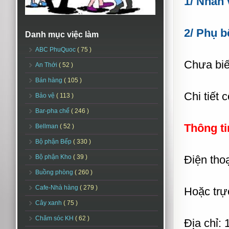
1/ Nhân 
2/ Phụ b
Danh mục việc làm
ABC PhuQuoc
( 75 )
Chưa biế
An Thới
( 52 )
Bán hàng
( 105 )
Chi tiết
Bảo vệ
( 113 )
Bar-pha chế
( 246 )
Thông ti
Bellman
( 52 )
Bộ phận Bếp
( 330 )
Bộ phận Kho
( 39 )
Điện tho
Buồng phòng
( 260 )
Cafe-Nhà hàng
( 279 )
Hoặc trự
Cây xanh
( 75 )
Chăm sóc KH
( 62 )
Địa chỉ