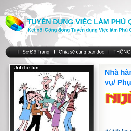
TUYỂN DỤNG VIỆC LÀM PHÚ
Kết nối Cộng đồng Tuyển dụng Việc làm Phú 
Sơ Đồ Trang
Chia sẻ cùng bạn đọc
THÔNG 
Job for fun
Nhà hà
vụ/ Phụ