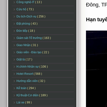
Công nghệ-IT
( 13 )
Đông, T
Cứu hộ
( 73 )
Du lịch-Dịch vụ
( 256 )
Hạn tuy
Đặt phòng
( 43 )
Đón tiếp
( 18 )
Giám sát-Tổ trưởng
( 163 )
Giao Nhận
( 31 )
Giáo viên - Đào tạo
( 22 )
Giặt là
( 17 )
H.chính-Nhân sự
( 106 )
Hotel-Resort
( 568 )
Hướng dẫn viên
( 32 )
Kế toán
( 294 )
Kỹ thuật-Cơ điện
( 189 )
Lái xe
( 99 )