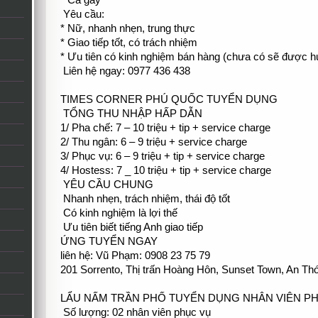
* Ca gãy
Yêu cầu:
* Nữ, nhanh nhẹn, trung thực
* Giao tiếp tốt, có trách nhiệm
* Ưu tiên có kinh nghiệm bán hàng (chưa có sẽ được 
Liên hệ ngay: 0977 436 438
TIMES CORNER PHÚ QUỐC TUYỂN DỤNG
TỔNG THU NHẬP HẤP DẪN
1/ Pha chế: 7 – 10 triệu + tip + service charge
2/ Thu ngân: 6 – 9 triệu + service charge
3/ Phục vụ: 6 – 9 triệu + tip + service charge
4/ Hostess: 7 _ 10 triệu + tip + service charge
YÊU CẦU CHUNG
Nhanh nhẹn, trách nhiệm, thái độ tốt
Có kinh nghiệm là lợi thế
Ưu tiên biết tiếng Anh giao tiếp
ỨNG TUYỂN NGAY
liên hệ: Vũ Phạm: 0908 23 75 79
201 Sorrento, Thị trấn Hoàng Hôn, Sunset Town, An Th
LẨU NẤM TRẦN PHỐ TUYỂN DỤNG NHÂN VIÊN P
Số lượng: 02 nhân viên phục vụ