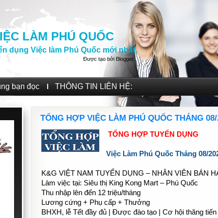
IỆC LÀM PHÚ QUỐC
ển dụng Việc làm Phú Quốc mới nhất.
Được tạo bởi
Blogger
.
ùng bạn đọc
THÔNG TIN LIÊN HỆ:
TỔNG HỢP VIỆC LÀM PHÚ QUỐC THÁNG 08/
TỔNG HỢP TUYỂN DỤNG
Việc Làm Phú Quốc Tháng 08/20
K&G VIỆT NAM TUYỂN DỤNG – NHÂN VIÊN BÁN 
Làm việc tại: Siêu thị King Kong Mart – Phú Quốc
Thu nhập lên đến 12 triệu/tháng
Lương cứng + Phụ cấp + Thưởng
BHXH, lễ Tết đầy đủ | Được đào tạo | Cơ hội thăng tiến