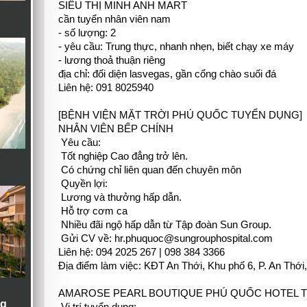
SIÊU THỊ MINH ANH MART
cần tuyển nhân viên nam
- số lượng: 2
- yêu cầu: Trung thực, nhanh nhẹn, biết chạy xe máy
- lương thoả thuận riêng
địa chỉ: đối diện lasvegas, gần cổng chào suối đá
Liên hệ: 091 8025940
[BỆNH VIỆN MẶT TRỜI PHÚ QUỐC TUYỂN DỤNG]
NHÂN VIÊN BẾP CHÍNH
Yêu cầu:
Tốt nghiệp Cao đẳng trở lên.
Có chứng chỉ liên quan đến chuyên môn
Quyền lợi:
Lương và thưởng hấp dẫn.
Hỗ trợ cơm ca
Nhiều đãi ngộ hấp dẫn từ Tập đoàn Sun Group.
Gửi CV về: hr.phuquoc@sungrouphospital.com
Liên hệ: 094 2025 267 | 098 384 3366
Địa điểm làm việc: KĐT An Thới, Khu phố 6, P. An Thới
AMAROSE PEARL BOUTIQUE PHÚ QUỐC HOTEL 
ng