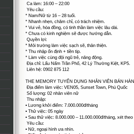
Ca làm: 16:00 – 22:00
Yêu cầu:
* Nam/Nữ từ 16 – 28 tuổi.
* Nhanh nhẹn, chăm chỉ, có trách nhiệm.
* Vui vẻ, hòa đồng, có tinh thần làm việc lâu dài.
* Chưa có kinh nghiệm sẽ được hướng dẫn.
Quyền lợi:
* Môi trường làm việc sạch sẽ, thân thiện.
* Thu nhập ổn định + tiền tip.
* Làm việc cùng đội ngũ trẻ, năng động.
Địa chỉ: Lẩu Nấm Trần Phố, 42 Lý Thường Kiệt, KP5.
Liên hệ: 0902 875 112
THE MEMORY TUYỂN DỤNG NHÂN VIÊN BÁN HÀ
Địa điểm làm việc: VEN05, Sunset Town, Phú Quốc
Số lượng: 02 nhân viên nữ
Thu nhập:
• Lương khởi điểm: 7.000.000đ/tháng
• Thử việc: 05 ngày
• Sau thử việc: 8.000.000 – 11.000.000đ/tháng, xét theo
Yêu cầu:
• Nữ, ngoại hình ưa nhìn.