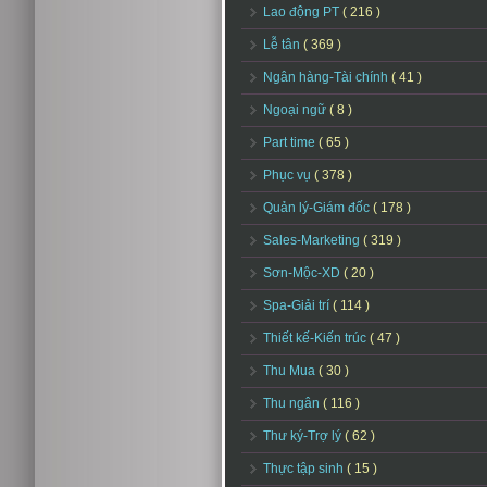
Lao động PT
( 216 )
Lễ tân
( 369 )
Ngân hàng-Tài chính
( 41 )
Ngoại ngữ
( 8 )
Part time
( 65 )
Phục vụ
( 378 )
Quản lý-Giám đốc
( 178 )
Sales-Marketing
( 319 )
Sơn-Mộc-XD
( 20 )
Spa-Giải trí
( 114 )
Thiết kế-Kiến trúc
( 47 )
Thu Mua
( 30 )
Thu ngân
( 116 )
Thư ký-Trợ lý
( 62 )
Thực tập sinh
( 15 )