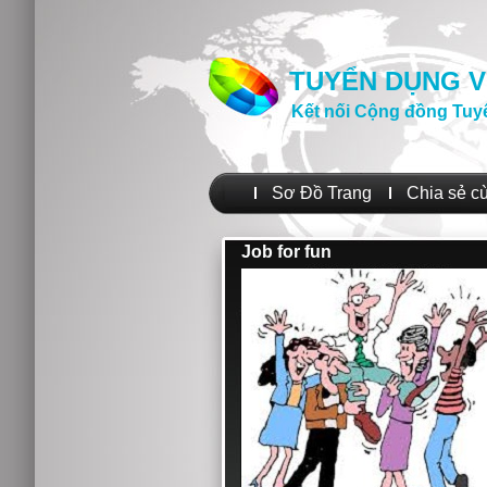
TUYỂN DỤNG V
Kết nối Cộng đồng Tuy
Sơ Đồ Trang
Chia sẻ c
Job for fun