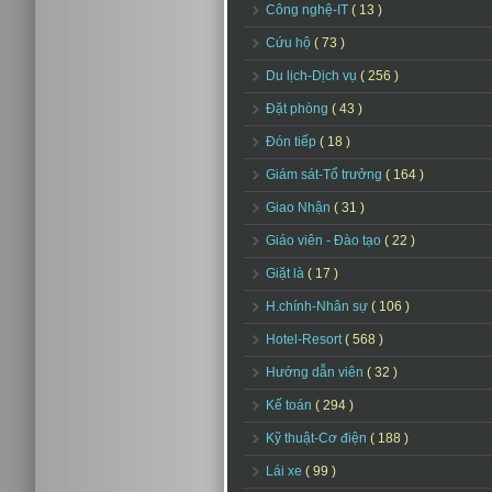
Công nghệ-IT
( 13 )
Cứu hộ
( 73 )
Du lịch-Dịch vụ
( 256 )
Đặt phòng
( 43 )
Đón tiếp
( 18 )
Giám sát-Tổ trưởng
( 164 )
Giao Nhận
( 31 )
Giáo viên - Đào tạo
( 22 )
Giặt là
( 17 )
H.chính-Nhân sự
( 106 )
Hotel-Resort
( 568 )
Hướng dẫn viên
( 32 )
Kế toán
( 294 )
Kỹ thuật-Cơ điện
( 188 )
Lái xe
( 99 )