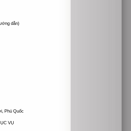
hướng dẫn)
ới, Phú Quốc
HỤC VỤ