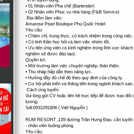
Vị trí tuyển dụng:
• 01 Nhân viên Pha chế (Bartender)
• 02 Nhân viên Phục vụ nhà hàng (F&B Service)
Địa điểm làm việc:
Amarose Pearl Boutique Phú Quốc Hotel
Yêu cầu:
• Chăm chỉ, trung thực, có trách nhiệm trong công việc.
• Có tinh thần học hỏi và làm việc nhóm tốt.
• Ưu tiên ứng viên có kinh nghiệm trong lĩnh vực khách
nghiệm sẽ được đào tạo).
Quyền lợi:
• Môi trường làm việc chuyên nghiệp, thân thiện.
• Thu nhập hấp dẫn theo năng lực.
• Hưởng đầy đủ chế độ theo quy định của công ty.
• Cơ hội phát triển và thăng tiến trong ngành khách sạn.
Cách ứng tuyển:
Vui lòng gửi CV hoặc liên hệ trực tiếp để được trao đổi 
lương.
Sdt:0931091806 ( Việt Nguyễn )
RUM RESORT ,139 đường Trần Hưng Đạo. cần tuyển
- nhân viên buồng phòng
Yêu cầu: