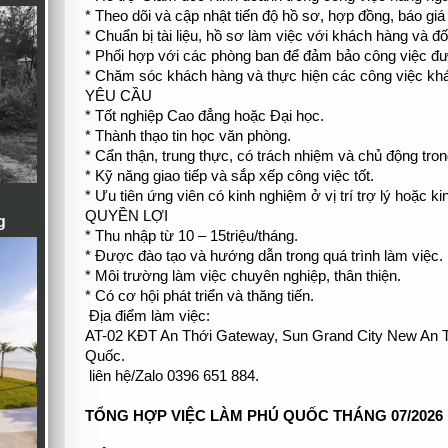
* Theo dõi và cập nhật tiến độ hồ sơ, hợp đồng, báo giá
* Chuẩn bị tài liệu, hồ sơ làm việc với khách hàng và đối
* Phối hợp với các phòng ban để đảm bảo công việc đượ
* Chăm sóc khách hàng và thực hiện các công việc khá
YÊU CẦU
* Tốt nghiệp Cao đẳng hoặc Đại học.
* Thành thạo tin học văn phòng.
* Cẩn thận, trung thực, có trách nhiệm và chủ động tron
* Kỹ năng giao tiếp và sắp xếp công việc tốt.
* Ưu tiên ứng viên có kinh nghiệm ở vị trí trợ lý hoặc k
QUYỀN LỢI
g
* Thu nhập từ 10 – 15triệu/tháng.
* Được đào tạo và hướng dẫn trong quá trình làm việc.
* Môi trường làm việc chuyên nghiệp, thân thiện.
* Có cơ hội phát triển và thăng tiến.
Địa điểm làm việc:
AT-02 KĐT An Thới Gateway, Sun Grand City New An T
Quốc.
liên hệ/Zalo 0396 651 884.
TỔNG HỢP VIỆC LÀM PHÚ QUỐC THÁNG 07/2026