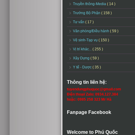
Truyền thông-Media
( 14 )
Trưởng Bộ Phận
( 158 )
Tư vấn
( 17 )
Văn phòng/Điều hành
( 59 )
Vệ sinh-Tạp vụ
( 150 )
Vị trí khác...
( 255 )
Xây Dựng
( 59 )
Y tế - Dược
( 35 )
Thông tin liên hệ:
tuyendungphuquoc@gmail.com
Điện thoại/ Zalo: 0934.127.384
hoặc: 0985 258 323 Mr Hà
Fanpage Facebook
Welcome to Phú Quốc