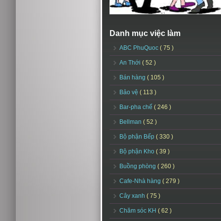
Danh mục việc làm
ABC PhuQuoc
( 75 )
An Thới
( 52 )
Bán hàng
( 105 )
Bảo vệ
( 113 )
Bar-pha chế
( 246 )
Bellman
( 52 )
Bộ phận Bếp
( 330 )
Bộ phận Kho
( 39 )
Buồng phòng
( 260 )
Cafe-Nhà hàng
( 279 )
Cây xanh
( 75 )
Chăm sóc KH
( 62 )