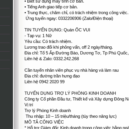
• Biết sử dụng máy tính cơ bản.
• Tiếng Anh giao tiếp cơ bản.
• Trung thực, chăm chỉ, có trách nhiệm trong công việc.
Ứng tuyển ngay: 0332206906 (Zalo/Điện thoại)
TIN TUYỂN DỤNG: Quán ỐC VUI
- Tạp vụ: 1 Nữ
Yêu cầu: Có trách nhiệm.
Lương trao đổi khi phỏng vấn, off 2 ngày/tháng.
Địa chỉ: Tổ 5 Ấp Đường Bào, Dương Tơ, Tp Phú Quốc,
Liên hệ & Zalo: 0332.242.268
Cần tuyển nhân viên phục vụ nhà hàng và làm rau
Địa chỉ: đường trần hưng đạo
Liên hệ 0942 2020 99
TUYỂN DỤNG TRỢ LÝ PHÒNG KINH DOANH
Công ty Cổ phần Đầu tư, Thiết kế và Xây dựng Đông N
Vị trí
Trợ lý Phòng Kinh doanh
Thu nhập: 10 – 15 triệu/tháng (tùy theo năng lực)
MÔ TẢ CÔNG VIỆC
* Hỗ trợ Giám đốc Kinh doanh trong công việc hằng ngà