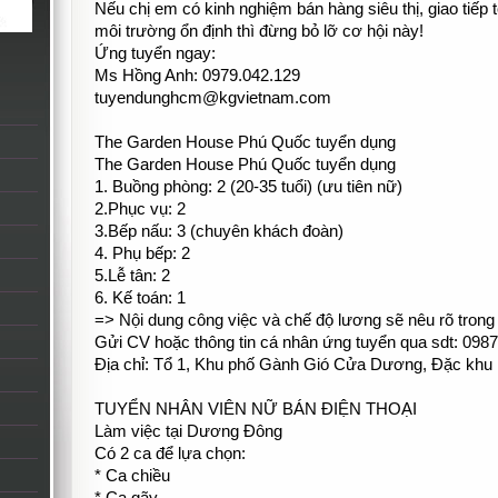
Nếu chị em có kinh nghiệm bán hàng siêu thị, giao tiếp
môi trường ổn định thì đừng bỏ lỡ cơ hội này!
Ứng tuyển ngay:
Ms Hồng Anh: 0979.042.129
tuyendunghcm@kgvietnam.com
The Garden House Phú Quốc tuyển dụng
The Garden House Phú Quốc tuyển dụng
1. Buồng phòng: 2 (20-35 tuổi) (ưu tiên nữ)
2.Phục vụ: 2
3.Bếp nấu: 3 (chuyên khách đoàn)
4. Phụ bếp: 2
5.Lễ tân: 2
6. Kế toán: 1
=> Nội dung công việc và chế độ lương sẽ nêu rõ trong
Gửi CV hoặc thông tin cá nhân ứng tuyển qua sdt: 098
Địa chỉ: Tổ 1, Khu phố Gành Gió Cửa Dương, Đặc khu 
TUYỂN NHÂN VIÊN NỮ BÁN ĐIỆN THOẠI
Làm việc tại Dương Đông
Có 2 ca để lựa chọn:
* Ca chiều