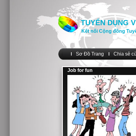
TUYỂN DỤNG V
Kết nối Cộng đồng Tuy
Sơ Đồ Trang
Chia sẻ c
Job for fun