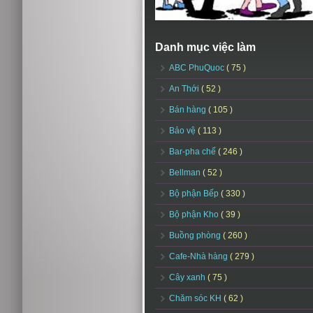
Danh mục việc làm
ABC PhuQuoc
( 75 )
An Thới
( 52 )
Bán hàng
( 105 )
Bảo vệ
( 113 )
Bar-pha chế
( 246 )
Bellman
( 52 )
Bộ phận Bếp
( 330 )
Bộ phận Kho
( 39 )
Buồng phòng
( 260 )
Cafe-Nhà hàng
( 279 )
Cây xanh
( 75 )
Chăm sóc KH
( 62 )