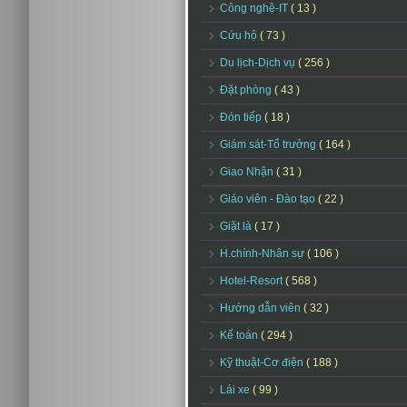
Công nghệ-IT
( 13 )
Cứu hộ
( 73 )
Du lịch-Dịch vụ
( 256 )
Đặt phòng
( 43 )
Đón tiếp
( 18 )
Giám sát-Tổ trưởng
( 164 )
Giao Nhận
( 31 )
Giáo viên - Đào tạo
( 22 )
Giặt là
( 17 )
H.chính-Nhân sự
( 106 )
Hotel-Resort
( 568 )
Hướng dẫn viên
( 32 )
Kế toán
( 294 )
Kỹ thuật-Cơ điện
( 188 )
Lái xe
( 99 )