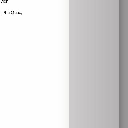
 viên;
ại Phú Quốc;