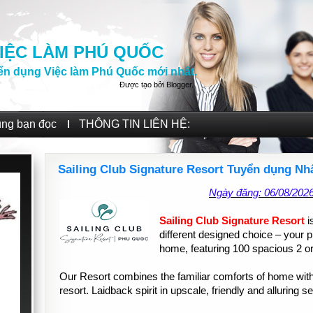
IỆC LÀM PHÚ QUỐC
ển dụng Việc làm Phú Quốc mới nhất.
Được tạo bởi
Blogger
.
ùng bạn đọc
THÔNG TIN LIÊN HỆ:
Sailing Club Signature Resort Tuyển dụng Nhâ
Ngày đăng: 06/08/202
Sailing Club Signature Resort
i
different designed choice – your 
home, featuring 100 spacious 2 or
Our Resort combines the familiar comforts of home with
resort. Laidback spirit in upscale, friendly and alluring se