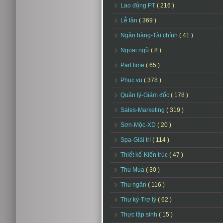
Lao động PT
( 216 )
Lễ tân
( 369 )
Ngân hàng-Tài chính
( 41 )
Ngoại ngữ
( 8 )
Part time
( 65 )
Phục vụ
( 378 )
Quản lý-Giám đốc
( 178 )
Sales-Marketing
( 319 )
Sơn-Mộc-XD
( 20 )
Spa-Giải trí
( 114 )
Thiết kế-Kiến trúc
( 47 )
Thu Mua
( 30 )
Thu ngân
( 116 )
Thư ký-Trợ lý
( 62 )
Thực tập sinh
( 15 )