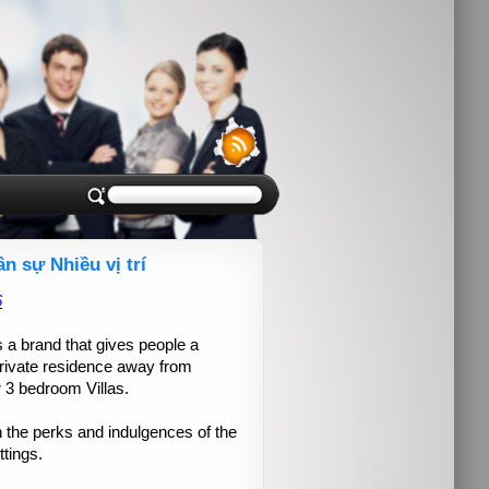
n sự Nhiều vị trí
6
s a brand that gives people a
private residence away from
 3 bedroom Villas.
 the perks and indulgences of the
ttings.