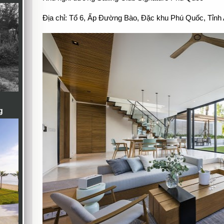
Địa chỉ: Tổ 6, Ấp Đường Bào, Đặc khu Phú Quốc, Tỉnh 
g