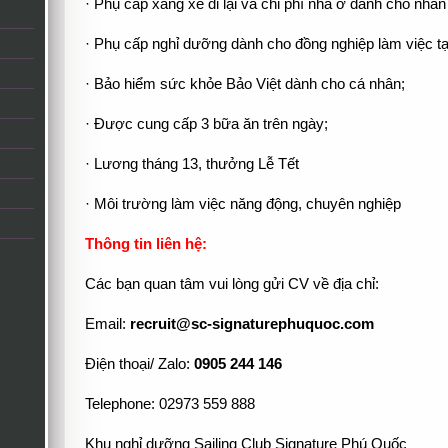
· Phụ cấp xăng xe đi lại và chi phí nhà ở dành cho nhân
· Phụ cấp nghỉ dưỡng dành cho đồng nghiệp làm việc t
· Bảo hiểm sức khỏe Bảo Việt dành cho cá nhân;
· Được cung cấp 3 bữa ăn trên ngày;
· Lương tháng 13, thưởng Lễ Tết
· Môi trường làm việc năng động, chuyên nghiệp
Thông tin liên hệ:
Các bạn quan tâm vui lòng gửi CV về địa chỉ:
Email:
recruit@sc-signaturephuquoc.com
Điện thoại/ Zalo:
0905 244 146
Telephone: 02973 559 888
Khu nghỉ dưỡng Sailing Club Signature Phú Quốc