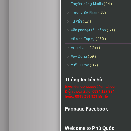
Truyền thông-Media
( 14 )
Trưởng Bộ Phận
( 158 )
Tư vấn
( 17 )
Văn phòng/Điều hành
( 59 )
Vệ sinh-Tạp vụ
( 150 )
Vị trí khác...
( 255 )
Xây Dựng
( 59 )
Y tế - Dược
( 35 )
Thông tin liên hệ:
tuyendungphuquoc@gmail.com
Điện thoại/ Zalo: 0934.127.384
hoặc: 0985 258 323 Mr Hà
Fanpage Facebook
Welcome to Phú Quốc