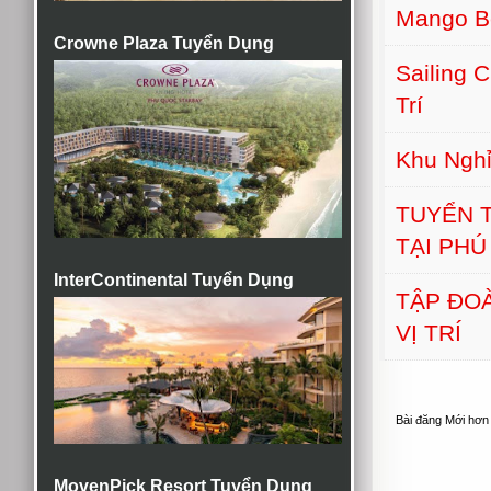
Mango B
Crowne Plaza Tuyển Dụng
Sailing 
Trí
Khu Nghỉ
TUYỂN T
TẠI PH
InterContinental Tuyển Dụng
TẬP ĐO
VỊ TRÍ
Bài đăng Mới hơn
MovenPick Resort Tuyển Dụng