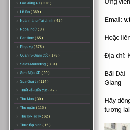
Ứng viên
Lao động PT
( 216 )
Lễ tân
( 369 )
Email:
v
Ngân hàng-Tài chính
( 41 )
Ngoại ngữ
( 8 )
Hoặc liê
Part time
( 65 )
Phục vụ
( 378 )
Địa chỉ:
Quản lý-Giám đốc
( 178 )
Sales-Marketing
( 319 )
Bãi Dài 
Sơn-Mộc-XD
( 20 )
Giang
Spa-Giải trí
( 114 )
Thiết kế-Kiến trúc
( 47 )
Thu Mua
( 30 )
Hãy đồng
Thu ngân
( 116 )
tương lai
Thư ký-Trợ lý
( 62 )
Thực tập sinh
( 15 )