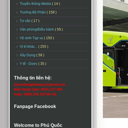
Truyền thông-Media
( 14 )
Trưởng Bộ Phận
( 158 )
Tư vấn
( 17 )
Văn phòng/Điều hành
( 59 )
Vệ sinh-Tạp vụ
( 150 )
Vị trí khác...
( 255 )
Xây Dựng
( 59 )
Y tế - Dược
( 35 )
Thông tin liên hệ:
tuyendungphuquoc@gmail.com
Điện thoại/ Zalo: 0934.127.384
hoặc: 0985 258 323 Mr Hà
Fanpage Facebook
Welcome to Phú Quốc