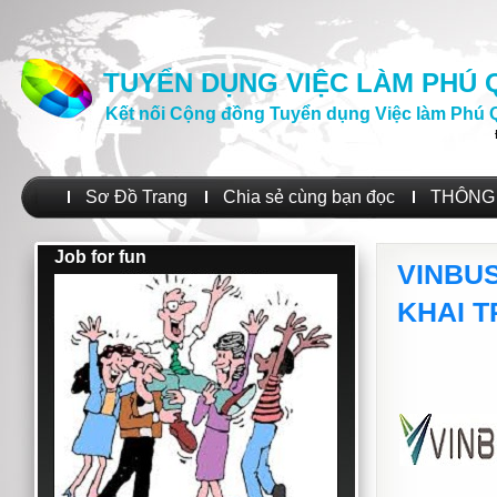
TUYỂN DỤNG VIỆC LÀM PHÚ
Kết nối Cộng đồng Tuyển dụng Việc làm Phú 
Sơ Đồ Trang
Chia sẻ cùng bạn đọc
THÔNG 
Job for fun
VINBU
KHAI 