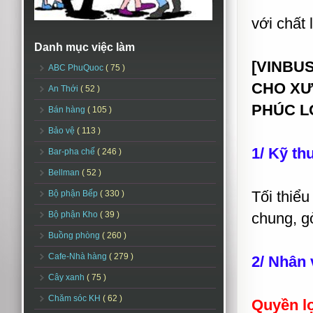
với chất 
Danh mục việc làm
[VINBUS
ABC PhuQuoc
( 75 )
CHO XƯ
An Thới
( 52 )
PHÚC LỢ
Bán hàng
( 105 )
Bảo vệ
( 113 )
1/ Kỹ th
Bar-pha chế
( 246 )
Bellman
( 52 )
Tối thiể
Bộ phận Bếp
( 330 )
Bộ phận Kho
( 39 )
chung, g
Buồng phòng
( 260 )
Cafe-Nhà hàng
( 279 )
2/ Nhân 
Cây xanh
( 75 )
Chăm sóc KH
( 62 )
Quyền lợ