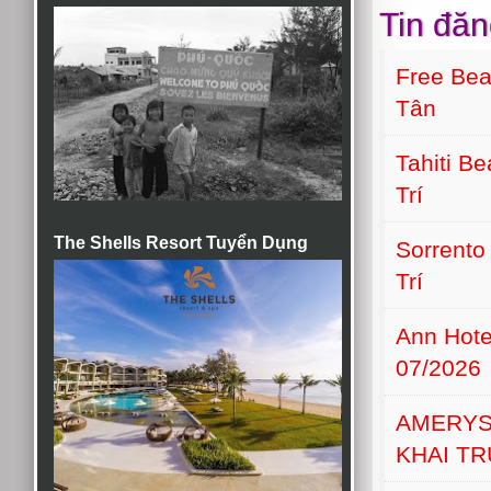
Tin đăn
Free Bea
Tân
Tahiti B
Trí
The Shells Resort Tuyển Dụng
Sorrento
Trí
Ann Hot
07/2026
AMERYS
KHAI T