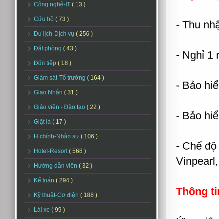
Công nghệ-IT
( 13 )
Cứu hộ
( 73 )
- Thu nh
Du lịch-Dịch vụ
( 256 )
Đặt phòng
( 43 )
- Nghỉ 1 
Đón tiếp
( 18 )
Giám sát-Tổ trưởng
( 164 )
- Bảo hi
Giao Nhận
( 31 )
Giáo viên - Đào tạo
( 22 )
- Bảo hi
Giặt là
( 17 )
H.chính-Nhân sự
( 106 )
- Chế độ
Hotel-Resort
( 568 )
Vinpearl,
Hướng dẫn viên
( 32 )
Kế toán
( 294 )
Thông ti
Kỹ thuật-Cơ điện
( 188 )
Lái xe
( 99 )