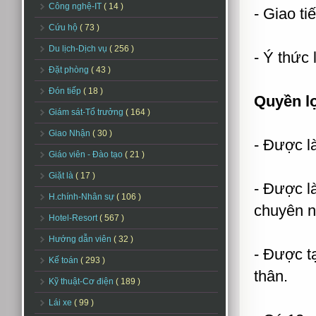
Công nghệ-IT
( 14 )
- Giao tiế
Cứu hộ
( 73 )
Du lịch-Dịch vụ
( 256 )
- Ý thức 
Đặt phòng
( 43 )
Đón tiếp
( 18 )
Quyền l
Giám sát-Tổ trưởng
( 164 )
Giao Nhận
( 30 )
- Được là
Giáo viên - Đào tạo
( 21 )
Giặt là
( 17 )
- Được l
H.chính-Nhân sự
( 106 )
chuyên n
Hotel-Resort
( 567 )
Hướng dẫn viên
( 32 )
- Được tạ
Kế toán
( 293 )
thân.
Kỹ thuật-Cơ điện
( 189 )
Lái xe
( 99 )