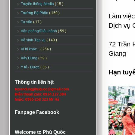
Truyền thông-Media
( 15 )
Trưởng Bộ Phận
( 159 )
Làm việc
Tư vấn
( 17 )
Dịch vụ 
Văn phòng/Điều hành
( 59 )
Vệ sinh-Tạp vụ
( 149 )
72 Trần 
Vị trí khác...
( 254 )
Giang
Xây Dựng
( 59 )
Y tế - Dược
( 35 )
Hạn tuy
Thông tin liên hệ:
tuyendungphuquoc@gmail.com
Điện thoại/ Zalo: 0934.127.384
hoặc: 0985 258 323 Mr Hà
Fanpage Facebook
Welcome to Phú Quốc