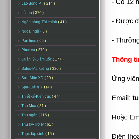
- Có 12 
Lao động PT
( 214 )
Lễ tân
( 370 )
- Được 
Ngân hàng-Tài chính
( 41 )
Ngoại ngữ
( 8 )
- Thưởng 
Part time
( 65 )
Phục vụ
( 379 )
Thông tin
Quản lý-Giám đốc
( 177 )
Sales-Marketing
( 320 )
Ứng viên 
Sơn-Mộc-XD
( 20 )
Spa-Giải trí
( 114 )
Email:
tu
Thiết kế-Kiến trúc
( 47 )
Thu Mua
( 31 )
Thu ngân
( 115 )
Hoặc Em
Thư ký-Trợ lý
( 61 )
Thực tập sinh
( 15 )
Điện tho