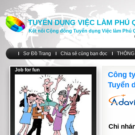
TUYỂN DỤNG VIỆC LÀM PHÚ
Kết nối Cộng đồng Tuyển dụng Việc làm Phú 
Sơ Đồ Trang
Chia sẻ cùng bạn đọc
THÔNG 
Job for fun
Công ty
Tuyển 
Chi nhá