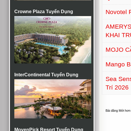
Novotel 
Crowne Plaza Tuyển Dụng
AMERYS
KHAI T
MOJO C
Mango B
InterContinental Tuyển Dụng
Sea Sens
Trí 2026
Bài đăng Mới hơn
MovenPick Resort Tuyển Dụng