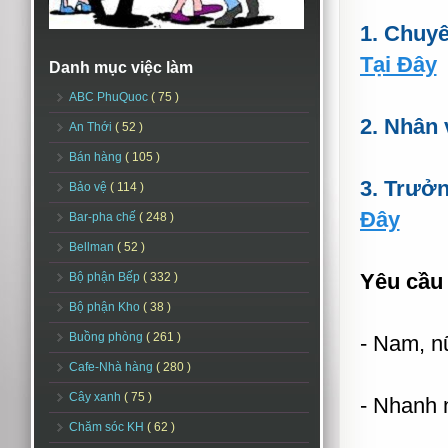
1. Chuy
Tại Đây
Danh mục việc làm
ABC PhuQuoc
( 75 )
2. Nhân 
An Thới
( 52 )
Bán hàng
( 105 )
3. Trưở
Bảo vệ
( 114 )
Đây
Bar-pha chế
( 248 )
Bellman
( 52 )
Yêu cầu
Bộ phận Bếp
( 332 )
Bộ phận Kho
( 38 )
Buồng phòng
( 261 )
- Nam, nữ
Cafe-Nhà hàng
( 280 )
Cây xanh
( 75 )
- Nhanh 
Chăm sóc KH
( 62 )