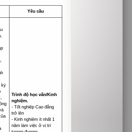
Yêu cầu
ầu
,
ắp
,
nh
 ký
́
Trình độ học vấn/Kinh
c,
nghiệm.
hông
- Tốt nghiệp Cao đẳng
và
trở lên
của
- Kinh nghiệm ít nhất 1
năm làm việc ở vị trí
à
tương đương