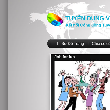
TUYỂN DỤNG V
Kết nối Cộng đồng Tuy
Sơ Đồ Trang
Chia sẻ c
Job for fun