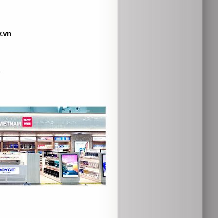
.vn
)