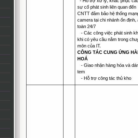
- Hỗ trợ xử lý, khắc phục cá
sự cố phát sinh liên quan đến
CNTT đảm bảo hệ thống mạn
camera tại chi nhánh ổn định,
toàn 24/7
- Các công việc phát sinh k
khi có yêu cầu nằm trong chu
môn của IT.
CÔNG TÁC CUNG ỨNG H
HOÁ
- Giao nhận hàng hóa và dá
tem
- Hỗ trợ công tác thủ kho