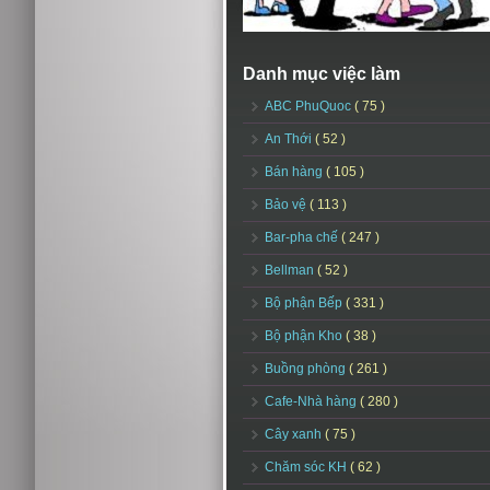
Danh mục việc làm
ABC PhuQuoc
( 75 )
An Thới
( 52 )
Bán hàng
( 105 )
Bảo vệ
( 113 )
Bar-pha chế
( 247 )
Bellman
( 52 )
Bộ phận Bếp
( 331 )
Bộ phận Kho
( 38 )
Buồng phòng
( 261 )
Cafe-Nhà hàng
( 280 )
Cây xanh
( 75 )
Chăm sóc KH
( 62 )