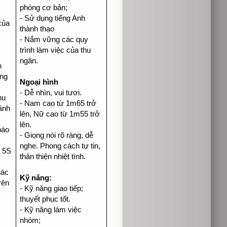
phòng cơ bản;
- Sử dụng tiếng Anh
của
thành thạo
- Nắm vững các quy
trình làm việc của thu
ngân.
h
àng
Ngoại hình
- Dễ nhìn, vui tươi.
hu
- Nam cao từ 1m65 trở
ánh
lên, Nữ cao từ 1m55 trở
lên.
báo
- Giọng nói rõ ràng, dễ
nghe. Phong cách tự tin,
, 5S
thân thiện nhiệt tình.
hác
Kỹ năng:
rên
- Kỹ năng giao tiếp;
thuyết phục tốt.
- Kỹ năng làm việc
nhóm;