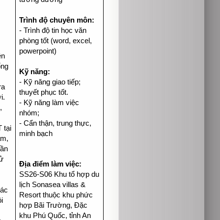
Trình độ chuyên môn:
- Trình độ tin học văn
phòng tốt (word, excel,
powerpoint)
ện
ống
Kỹ năng:
- Kỹ năng giao tiếp;
ra
thuyết phục tốt.
i.
- Kỹ năng làm việc
,
nhóm;
- Cẩn thận, trung thực,
 tại
minh bạch
ắm,
hần
ử
Địa điểm làm việc:
SS26-S06 Khu tổ hợp du
lịch Sonasea villas &
các
Resort thuộc khu phức
i
hợp Bãi Trường, Đặc
khu Phú Quốc, tỉnh An