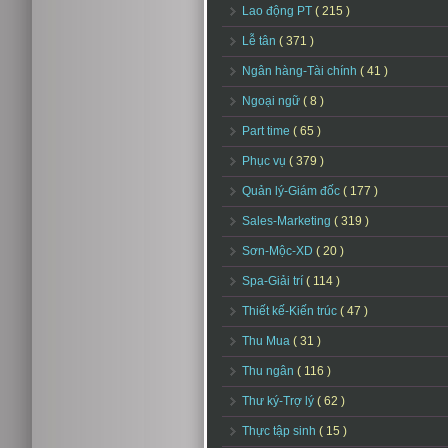
Lao động PT
( 215 )
Lễ tân
( 371 )
Ngân hàng-Tài chính
( 41 )
Ngoại ngữ
( 8 )
Part time
( 65 )
Phục vụ
( 379 )
Quản lý-Giám đốc
( 177 )
Sales-Marketing
( 319 )
Sơn-Mộc-XD
( 20 )
Spa-Giải trí
( 114 )
Thiết kế-Kiến trúc
( 47 )
Thu Mua
( 31 )
Thu ngân
( 116 )
Thư ký-Trợ lý
( 62 )
Thực tập sinh
( 15 )