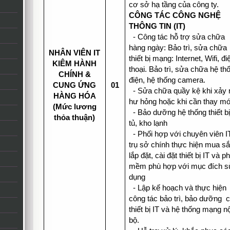
cơ sở hạ tầng của công ty.
CÔNG TÁC CÔNG NGHỆ
THÔNG TIN (IT)
- Công tác hỗ trợ sửa chữa
hàng ngày: Bảo trì, sửa chữa
NHÂN VIÊN IT
thiết bị mạng: Internet, Wifi, đi
KIÊM HÀNH
thoại. Bảo trì, sửa chữa hệ th
CHÍNH &
điện, hệ thống camera.
CUNG ỨNG
01
- Sửa chữa quầy kệ khi xảy 
HÀNG HÓA
hư hỏng hoặc khi cần thay mớ
(Mức lương
- Bảo dưỡng hệ thống thiết bị
thỏa thuận)
tủ, kho lạnh
- Phối hợp với chuyên viên IT
trụ sở chính thực hiện mua s
lắp đặt, cài đặt thiết bị IT và p
mềm phù hợp với mục đích s
dụng
- Lập kế hoạch và thực hiện
công tác bảo trì, bảo dưỡng 
thiết bị IT và hệ thống mạng nộ
bộ.