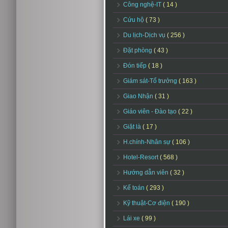
Công nghệ-IT
( 14 )
Cứu hộ
( 73 )
Du lịch-Dịch vụ
( 256 )
Đặt phòng
( 43 )
Đón tiếp
( 18 )
Giám sát-Tổ trưởng
( 163 )
Giao Nhận
( 31 )
Giáo viên - Đào tạo
( 22 )
Giặt là
( 17 )
H.chính-Nhân sự
( 106 )
Hotel-Resort
( 568 )
Hướng dẫn viên
( 32 )
Kế toán
( 293 )
Kỹ thuật-Cơ điện
( 190 )
Lái xe
( 99 )