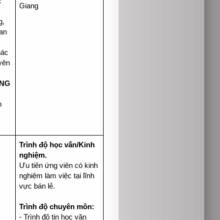
c
Giang
g,
 an
hác
yên
ÀNG
n
Trình độ học vấn/Kinh
nghiệm.
Ưu tiên ứng viên có kinh
nghiệm làm việc tại lĩnh
vực bán lẻ.
Trình độ chuyên môn:
- Trình độ tin học văn