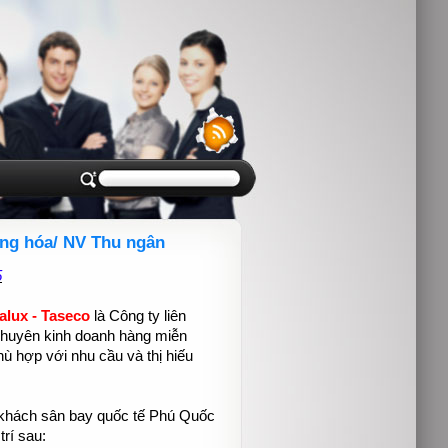
ng hóa/ NV Thu ngân
5
Jalux
- Taseco
là Công ty liên
 chuyên kinh doanh hàng miễn
hù hợp với nhu cầu và thị hiếu
h khách sân bay quốc tế Phú Quốc
trí sau: