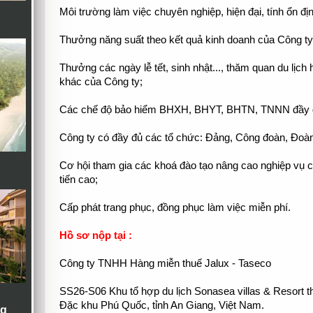
Môi trường làm việc chuyên nghiệp, hiện đại, tính ổn đị
Thưởng năng suất theo kết quả kinh doanh của Công ty
Thưởng các ngày lễ tết, sinh nhật..., thăm quan du lịc
khác của Công ty;
Các chế độ bảo hiểm BHXH, BHYT, BHTN, TNNN đầy đủ 
Công ty có đầy đủ các tổ chức: Đảng, Công đoàn, Đoàn
Cơ hội tham gia các khoá đào tạo nâng cao nghiệp vụ 
tiến cao;
Cấp phát trang phục, đồng phục làm việc miễn phí.
Hồ sơ nộp tại :
Công ty TNHH Hàng miễn thuế Jalux - Taseco
SS26-S06 Khu tổ hợp du lịch Sonasea villas & Resort 
Đặc khu Phú Quốc, tỉnh An Giang, Việt Nam.
ng