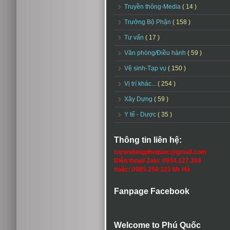
Truyền thông-Media
( 14 )
Trưởng Bộ Phận
( 158 )
Tư vấn
( 17 )
Văn phòng/Điều hành
( 59 )
Vệ sinh-Tạp vụ
( 150 )
Vị trí khác...
( 254 )
Xây Dựng
( 59 )
Y tế - Dược
( 35 )
Thông tin liên hệ:
tuyendungphuquoc@gmail.com
Điện thoại/ Zalo: 0934.127.384
hoặc: 0985 258 323 Mr Hà
Fanpage Facebook
Welcome to Phú Quốc