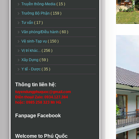
Truyền thông-Media
( 15 )
Trưởng Bộ Phận
( 159 )
Tư vấn
( 17 )
Văn phòng/Điều hành
( 60 )
Vệ sinh-Tạp vụ
( 150 )
Vị trí khác...
( 256 )
Xây Dựng
( 59 )
Y tế - Dược
( 35 )
Thông tin liên hệ:
tuyendungphuquoc@gmail.com
Điện thoại/ Zalo: 0934.127.384
hoặc: 0985 258 323 Mr Hà
Fanpage Facebook
Welcome to Phú Quốc