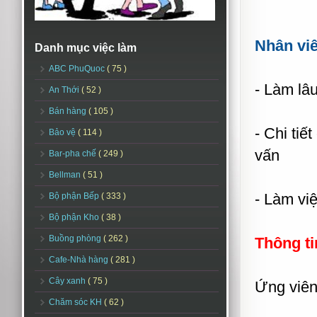
Nhân vi
Danh mục việc làm
ABC PhuQuoc
( 75 )
- Làm lâ
An Thới
( 52 )
Bán hàng
( 105 )
- Chi tiế
Bảo vệ
( 114 )
vấn
Bar-pha chế
( 249 )
Bellman
( 51 )
- Làm vi
Bộ phận Bếp
( 333 )
Bộ phận Kho
( 38 )
Buồng phòng
( 262 )
Thông ti
Cafe-Nhà hàng
( 281 )
Cây xanh
( 75 )
Ứng viên 
Chăm sóc KH
( 62 )