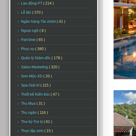
Lao động PT
( 214 )
Lễ tân
( 370 )
Ngân hàng-Tài chính
( 41 )
Ngoại ngữ
( 8 )
Part time
( 65 )
Phục vụ
( 380 )
Quản lý-Giám đốc
( 178 )
Sales-Marketing
( 320 )
Sơn-Mộc-XD
( 20 )
Spa-Giải trí
( 115 )
Thiết kế-Kiến trúc
( 47 )
Thu Mua
( 31 )
Thu ngân
( 116 )
Thư ký-Trợ lý
( 61 )
Thực tập sinh
( 15 )