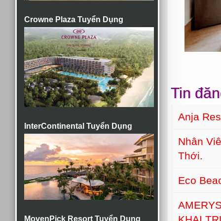
Crowne Plaza Tuyển Dụng
Tin đăn
Anja Re
InterContinental Tuyển Dụng
Nhân Viê
Thới.
Eco Bea
AMERYS
KHAI T
MovenPick Resort Tuyển Dụng