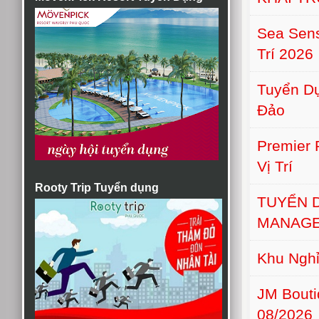
Sea Sens
Trí 2026
Tuyển Dụ
Đảo
Premier
Vị Trí
Rooty Trip Tuyển dụng
TUYỂN 
MANAGE
Khu Nghỉ
JM Bout
08/2026