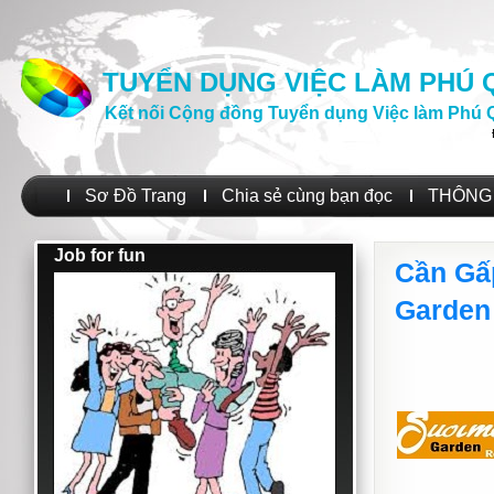
TUYỂN DỤNG VIỆC LÀM PHÚ
Kết nối Cộng đồng Tuyển dụng Việc làm Phú 
Sơ Đồ Trang
Chia sẻ cùng bạn đọc
THÔNG 
Job for fun
Cần Gấ
Garden