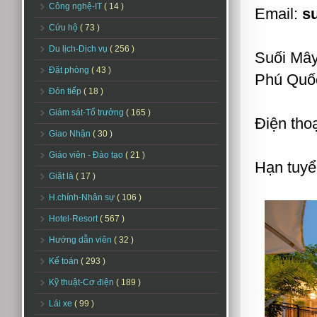
Công nghệ-IT
( 14 )
Email:
s
Cứu hộ
( 73 )
Du lịch-Dịch vụ
( 256 )
Suối Mây
Đặt phòng
( 43 )
Phú Quốc
Đón tiếp
( 18 )
Giám sát-Tổ trưởng
( 165 )
Điện thoạ
Giao Nhận
( 30 )
Giáo viên - Đào tạo
( 21 )
Hạn tuyể
Giặt là
( 17 )
H.chính-Nhân sự
( 106 )
Hotel-Resort
( 567 )
Hướng dẫn viên
( 32 )
Kế toán
( 293 )
Kỹ thuật-Cơ điện
( 189 )
Lái xe
( 99 )