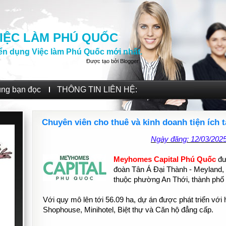
IỆC LÀM PHÚ QUỐC
ển dụng Việc làm Phú Quốc mới nhất.
Được tạo bởi
Blogger
.
ùng bạn đọc
THÔNG TIN LIÊN HỆ:
Chuyên viên cho thuê và kinh doanh tiện ích 
Ngày đăng: 12/03/202
Meyhomes Capital Phú Quốc
đư
đoàn Tân Á Đại Thành - Meyland, t
thuộc phường An Thới, thành phố
Với quy mô lên tới 56.09 ha, dự án được phát triển vớ
Shophouse, Minihotel, Biệt thự và Căn hộ đẳng cấp.