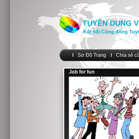
TUYỂN DỤNG V
Kết nối Cộng đồng Tuy
Sơ Đồ Trang
Chia sẻ c
Job for fun