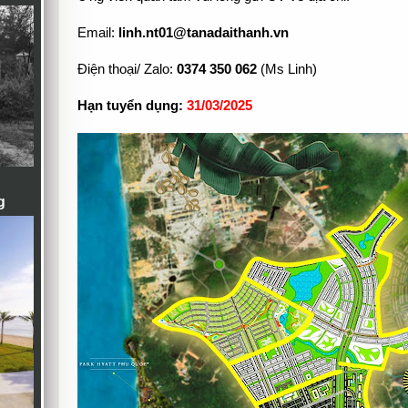
Email:
linh.nt01@tanadaithanh.vn
Điện thoại/ Zalo:
0374 350 062
(Ms Linh)
Hạn tuyển dụng:
31/03/2025
g