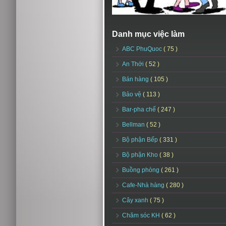
Danh mục việc làm
ABC PhuQuoc
( 75 )
An Thới
( 52 )
Bán hàng
( 105 )
Bảo vệ
( 113 )
Bar-pha chế
( 247 )
Bellman
( 52 )
Bộ phận Bếp
( 331 )
Bộ phận Kho
( 38 )
Buồng phòng
( 261 )
Cafe-Nhà hàng
( 280 )
Cây xanh
( 75 )
Chăm sóc KH
( 62 )