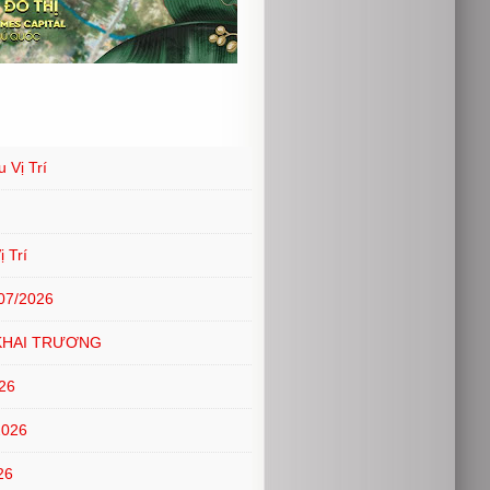
 Vị Trí
 Trí
07/2026
KHAI TRƯƠNG
26
2026
26