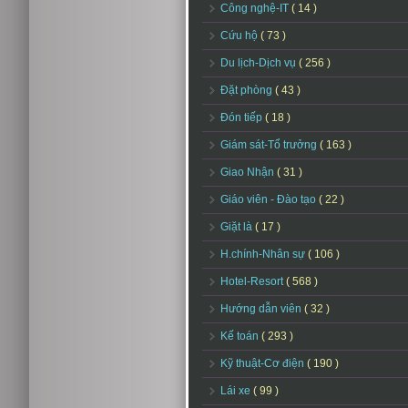
Công nghệ-IT
( 14 )
Cứu hộ
( 73 )
Du lịch-Dịch vụ
( 256 )
Đặt phòng
( 43 )
Đón tiếp
( 18 )
Giám sát-Tổ trưởng
( 163 )
Giao Nhận
( 31 )
Giáo viên - Đào tạo
( 22 )
Giặt là
( 17 )
H.chính-Nhân sự
( 106 )
Hotel-Resort
( 568 )
Hướng dẫn viên
( 32 )
Kế toán
( 293 )
Kỹ thuật-Cơ điện
( 190 )
Lái xe
( 99 )