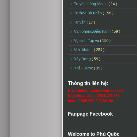
Truyền thông-Media
( 14 )
Trưởng Bộ Phận
( 158 )
Tư vấn
( 17 )
Văn phòng/Điều hành
( 59 )
Vệ sinh-Tạp vụ
( 150 )
Vị trí khác...
( 254 )
Xây Dựng
( 59 )
Y tế - Dược
( 35 )
Thông tin liên hệ:
tuyendungphuquoc@gmail.com
Điện thoại/ Zalo: 0934.127.384
hoặc: 0985 258 323 Mr Hà
Fanpage Facebook
Welcome to Phú Quốc