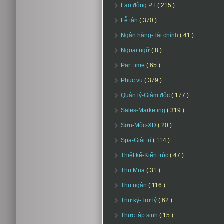
Lao động PT
( 215 )
Lễ tân
( 370 )
Ngân hàng-Tài chính
( 41 )
Ngoại ngữ
( 8 )
Part time
( 65 )
Phục vụ
( 379 )
Quản lý-Giám đốc
( 177 )
Sales-Marketing
( 319 )
Sơn-Mộc-XD
( 20 )
Spa-Giải trí
( 114 )
Thiết kế-Kiến trúc
( 47 )
Thu Mua
( 31 )
Thu ngân
( 116 )
Thư ký-Trợ lý
( 62 )
Thực tập sinh
( 15 )