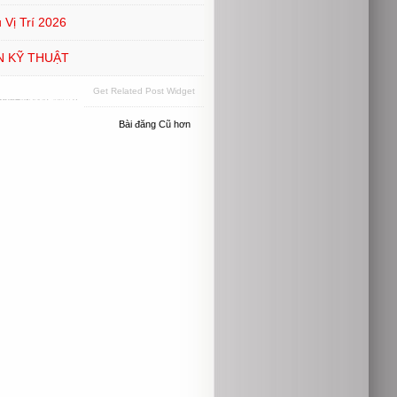
Vị Trí 2026
N KỸ THUẬT
Get Related Post Widget
Bài đăng Cũ hơn