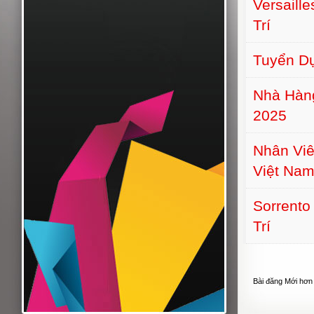
Versaill
Trí
Tuyển D
Nhà Hàn
2025
Nhân Viê
Việt Na
Sorrento
Trí
Bài đăng Mới hơn