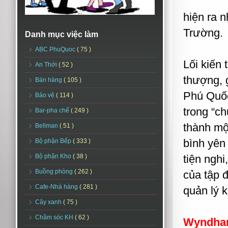
hiện ra 
Trường.
Danh mục việc làm
ABC PhuQuoc
( 75 )
Lối kiến 
An Thới
( 52 )
thượng, 
Bán hàng
( 105 )
Phú Quốc
Bảo vệ
( 114 )
trong “c
Bar-pha chế
( 249 )
thành mộ
Bellman
( 51 )
bình yên
Bộ phận Bếp
( 333 )
Bộ phận Kho
( 38 )
tiện nghi
Buồng phòng
( 262 )
của tập 
Cafe-Nhà hàng
( 281 )
quản lý 
Cây xanh
( 75 )
Chăm sóc KH
( 62 )
Wyndham