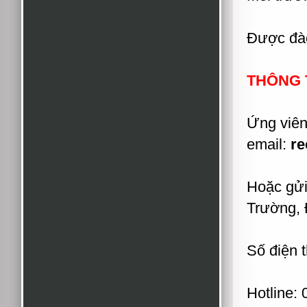
Được đào
THÔNG T
Ứng viên
email:
r
Hoặc gửi
Trường,
Số điện 
Hotline: