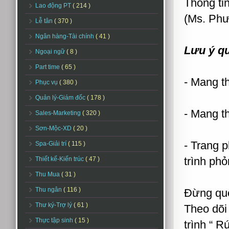
Thông ti
Lao động PT
( 214 )
(Ms. Ph
Lễ tân
( 370 )
Ngân hàng-Tài chính
( 41 )
Lưu ý qu
Ngoại ngữ
( 8 )
Part time
( 65 )
- Mang th
Phục vụ
( 380 )
Quản lý-Giám đốc
( 178 )
- Mang t
Sales-Marketing
( 320 )
Sơn-Mộc-XD
( 20 )
- Trang 
Spa-Giải trí
( 115 )
trình ph
Thiết kế-Kiến trúc
( 47 )
Thu Mua
( 31 )
Thu ngân
( 116 )
Đừng quê
Thư ký-Trợ lý
( 61 )
Theo dõi
Thực tập sinh
( 15 )
trình “ 