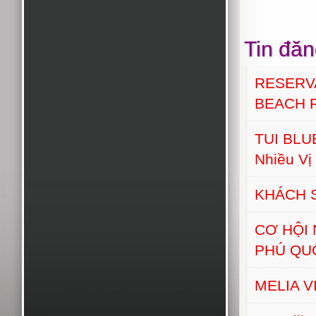
Tin đăn
RESERV
BEACH 
TUI BLUE
Nhiều Vị 
KHÁCH 
CƠ HỘI
PHÚ QU
MELIA 