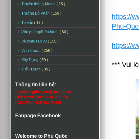
Truyền thông-Media
( 15 )
Trưởng Bộ Phận
( 159 )
https:/
Tư vấn
( 17 )
Phu-Quo
Văn phòng/Điều hành
( 60 )
Vệ sinh-Tạp vụ
( 150 )
https://
Vị trí khác...
( 256 )
Xây Dựng
( 59 )
*** Vui l
Y tế - Dược
( 35 )
Thông tin liên hệ:
tuyendungphuquoc@gmail.com
Điện thoại/ Zalo: 0934.127.384
hoặc: 0985 258 323 Mr Hà
Fanpage Facebook
Welcome to Phú Quốc