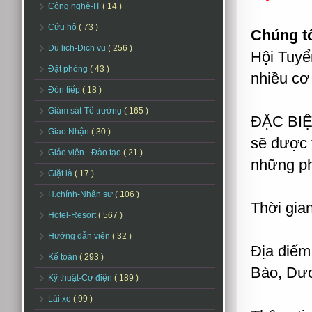
Công nghệ-IT
( 14 )
Cứu hộ
( 73 )
Chúng tô
Du lịch-Dịch vụ
( 256 )
Hội Tuyể
Đặt phòng
( 43 )
nhiều cơ 
Đón tiếp
( 18 )
Giám sát-Tổ trưởng
( 165 )
ĐẶC BIỆT
Giao Nhận
( 30 )
sẽ được 
Giáo viên - Đào tạo
( 21 )
những ph
Giặt là
( 17 )
H.chính-Nhân sự
( 106 )
Thời gia
Hotel-Resort
( 567 )
Hướng dẫn viên
( 32 )
Địa điể
Kế toán
( 293 )
Bào, Dư
Kỹ thuật-Cơ điện
( 189 )
Lái xe
( 99 )