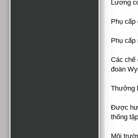
Lương cơ
Phụ cấp 
Phụ cấp 
Các chế 
đoàn W
Thưởng l
Được hưở
thống t
Môi trườ