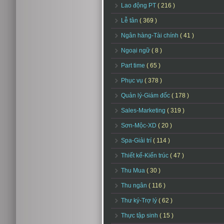
Lao động PT
( 216 )
Lễ tân
( 369 )
Ngân hàng-Tài chính
( 41 )
Ngoại ngữ
( 8 )
Part time
( 65 )
Phục vụ
( 378 )
Quản lý-Giám đốc
( 178 )
Sales-Marketing
( 319 )
Sơn-Mộc-XD
( 20 )
Spa-Giải trí
( 114 )
Thiết kế-Kiến trúc
( 47 )
Thu Mua
( 30 )
Thu ngân
( 116 )
Thư ký-Trợ lý
( 62 )
Thực tập sinh
( 15 )