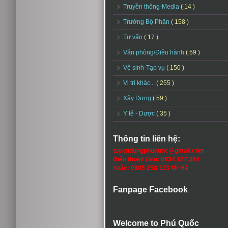
Truyền thông-Media
( 14 )
Trưởng Bộ Phận
( 158 )
Tư vấn
( 17 )
Văn phòng/Điều hành
( 59 )
Vệ sinh-Tạp vụ
( 150 )
Vị trí khác...
( 255 )
Xây Dựng
( 59 )
Y tế - Dược
( 35 )
Thông tin liên hệ:
tuyendungphuquoc@gmail.com
Điện thoại/ Zalo: 0934.127.384
hoặc: 0985 258 323 Mr Hà
Fanpage Facebook
Welcome to Phú Quốc