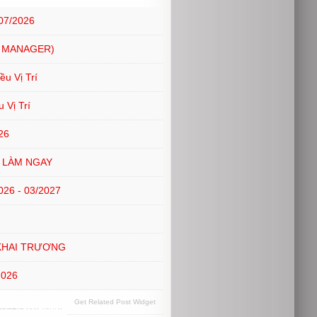
07/2026
 MANAGER)
u Vị Trí
 Vị Trí
26
ĐI LÀM NGAY
6 - 03/2027
KHAI TRƯƠNG
2026
Get Related Post Widget