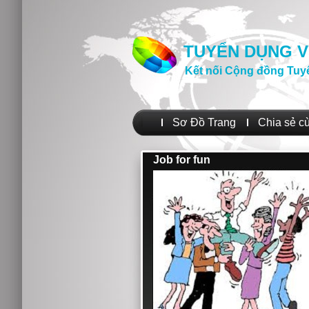
TUYỂN DỤNG V
Kết nối Cộng đồng Tuy
Sơ Đồ Trang
Chia sẻ c
Job for fun