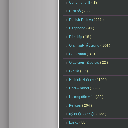
Công nghệ-IT
( 13 )
Cứu hộ
( 73 )
Du lịch-Dịch vụ
( 256 )
Đặt phòng
( 43 )
Đón tiếp
( 18 )
Giám sát-Tổ trưởng
( 164 )
Giao Nhận
( 31 )
Giáo viên - Đào tạo
( 22 )
Giặt là
( 17 )
H.chính-Nhân sự
( 106 )
Hotel-Resort
( 568 )
Hướng dẫn viên
( 32 )
Kế toán
( 294 )
Kỹ thuật-Cơ điện
( 188 )
Lái xe
( 99 )