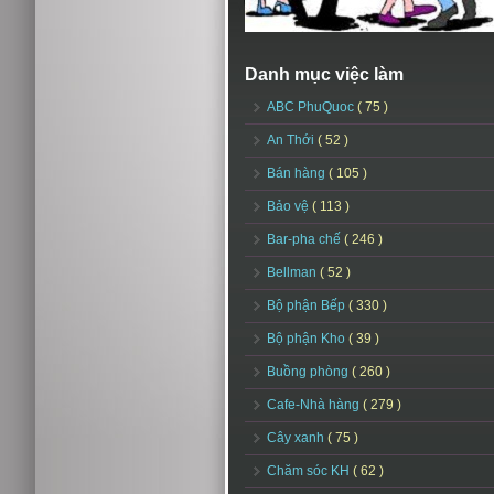
Danh mục việc làm
ABC PhuQuoc
( 75 )
An Thới
( 52 )
Bán hàng
( 105 )
Bảo vệ
( 113 )
Bar-pha chế
( 246 )
Bellman
( 52 )
Bộ phận Bếp
( 330 )
Bộ phận Kho
( 39 )
Buồng phòng
( 260 )
Cafe-Nhà hàng
( 279 )
Cây xanh
( 75 )
Chăm sóc KH
( 62 )