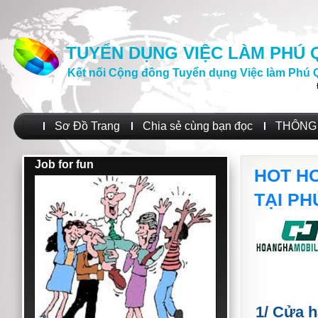
TUYỂN DỤNG VIỆC LÀM PHÚ
Kết nối Cộng đồng Tuyển dụng Việc làm Phú 
Sơ Đồ Trang
Chia sẻ cùng bạn đọc
THÔNG 
Job for fun
HOT HO
TẠI P
1/ Cửa h