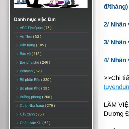
đ/tháng)
Danh mục việc làm
2/ Nhân 
ABC PhuQuoc
( 75 )
An Thới
( 52 )
3/ Nhân 
Bán hàng
( 105 )
Bảo vệ
( 113 )
4/ Nhân 
Bar-pha chế
( 246 )
Bellman
( 52 )
>>Chi tiế
Bộ phận Bếp
( 330 )
tuyendu
Bộ phận Kho
( 39 )
Buồng phòng
( 260 )
LÀM VIỆ
Cafe-Nhà hàng
( 279 )
Dương Đ
Cây xanh
( 75 )
Chăm sóc KH
( 62 )