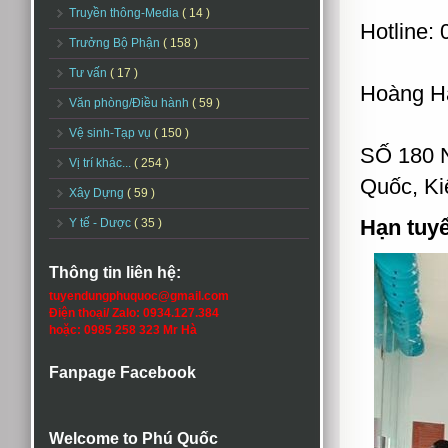
Truyền thông-Media
( 14 )
Hotline: 
Trưởng Bộ Phận
( 158 )
Tư vấn
( 17 )
Hoàng Hà
Văn phòng/Điều hành
( 59 )
Vệ sinh-Tạp vụ
( 150 )
SỐ 180 
Vị trí khác...
( 254 )
Quốc, Ki
Xây Dựng
( 59 )
Hạn tuy
Y tế - Dược
( 35 )
Thông tin liên hệ:
tuyendungphuquoc@gmail.com
Điện thoại/ Zalo: 0934.127.384
hoặc: 0985 258 323 Mr Hà
Fanpage Facebook
Welcome to Phú Quốc