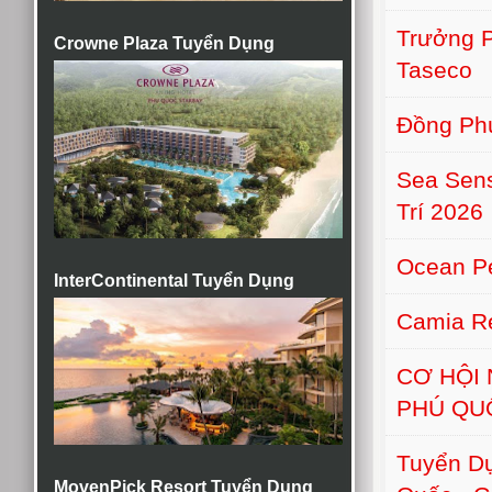
Trưởng 
Crowne Plaza Tuyển Dụng
Taseco
Đồng Phú
Sea Sens
Trí 2026
Ocean Pe
InterContinental Tuyển Dụng
Camia Re
CƠ HỘI
PHÚ QU
Tuyển D
MovenPick Resort Tuyển Dụng