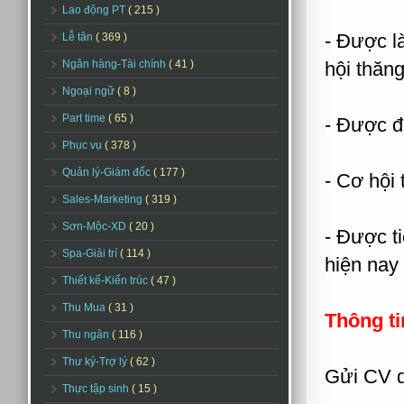
Lao động PT
( 215 )
- Được l
Lễ tân
( 369 )
Ngân hàng-Tài chính
( 41 )
hội thăng
Ngoại ngữ
( 8 )
Part time
( 65 )
- Được đ
Phục vụ
( 378 )
Quản lý-Giám đốc
( 177 )
- Cơ hội 
Sales-Marketing
( 319 )
Sơn-Mộc-XD
( 20 )
- Được t
Spa-Giải trí
( 114 )
hiện nay
Thiết kế-Kiến trúc
( 47 )
Thu Mua
( 31 )
Thông ti
Thu ngân
( 116 )
Thư ký-Trợ lý
( 62 )
Gửi CV q
Thực tập sinh
( 15 )