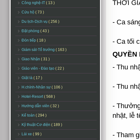
THỜI GI
Công nghệ-IT
( 13 )
Cứu hộ
( 73 )
- Ca sáng
Du lịch-Dịch vụ
( 256 )
Đặt phòng
( 43 )
- Ca tối 
Đón tiếp
( 18 )
Giám sát-Tổ trưởng
( 163 )
QUYỀN 
Giao Nhận
( 31 )
- Thu nhậ
Giáo viên - Đào tạo
( 22 )
Giặt là
( 17 )
- Thu nhậ
H.chính-Nhân sự
( 106 )
Hotel-Resort
( 568 )
- Thưởng
Hướng dẫn viên
( 32 )
nhật, lễ tế
Kế toán
( 294 )
Kỹ thuật-Cơ điện
( 189 )
- Tham g
Lái xe
( 99 )