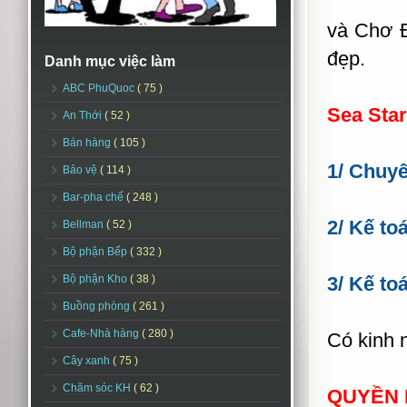
và Chơ Đ
đẹp.
Danh mục việc làm
ABC PhuQuoc
( 75 )
Sea Star
An Thới
( 52 )
Bán hàng
( 105 )
1/ Chuy
Bảo vệ
( 114 )
Bar-pha chế
( 248 )
2/ Kế to
Bellman
( 52 )
Bộ phận Bếp
( 332 )
Bộ phận Kho
( 38 )
3/ Kế to
Buồng phòng
( 261 )
Cafe-Nhà hàng
( 280 )
Có kinh n
Cây xanh
( 75 )
Chăm sóc KH
( 62 )
QUYỀN 