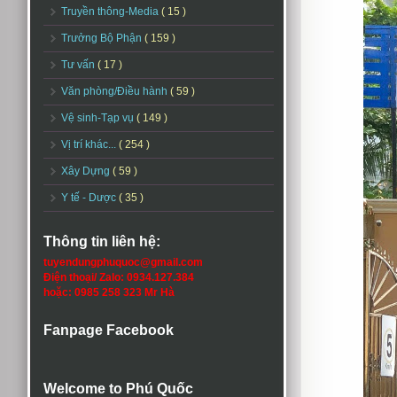
Truyền thông-Media
( 15 )
Trưởng Bộ Phận
( 159 )
Tư vấn
( 17 )
Văn phòng/Điều hành
( 59 )
Vệ sinh-Tạp vụ
( 149 )
Vị trí khác...
( 254 )
Xây Dựng
( 59 )
Y tế - Dược
( 35 )
Thông tin liên hệ:
tuyendungphuquoc@gmail.com
Điện thoại/ Zalo: 0934.127.384
hoặc: 0985 258 323 Mr Hà
Fanpage Facebook
Welcome to Phú Quốc