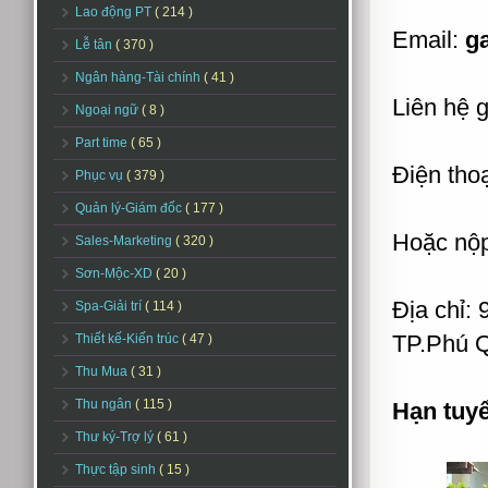
Lao động PT
( 214 )
Email:
ga
Lễ tân
( 370 )
Ngân hàng-Tài chính
( 41 )
Liên hệ 
Ngoại ngữ
( 8 )
Part time
( 65 )
Điện thoạ
Phục vụ
( 379 )
Quản lý-Giám đốc
( 177 )
Hoặc nộp 
Sales-Marketing
( 320 )
Sơn-Mộc-XD
( 20 )
Địa chỉ:
Spa-Giải trí
( 114 )
TP.Phú Q
Thiết kế-Kiến trúc
( 47 )
Thu Mua
( 31 )
Thu ngân
( 115 )
Hạn tuy
Thư ký-Trợ lý
( 61 )
Thực tập sinh
( 15 )