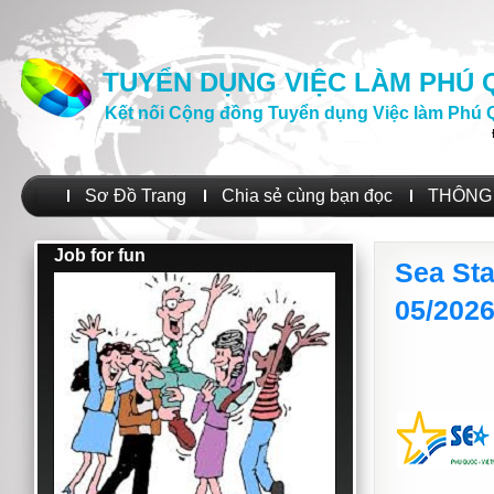
TUYỂN DỤNG VIỆC LÀM PHÚ
Kết nối Cộng đồng Tuyển dụng Việc làm Phú 
Sơ Đồ Trang
Chia sẻ cùng bạn đọc
THÔNG 
Job for fun
Sea Sta
05/202