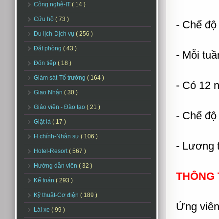
Công nghệ-IT
( 14 )
Cứu hộ
( 73 )
- Chế độ
Du lịch-Dịch vụ
( 256 )
Đặt phòng
( 43 )
- Mỗi tuầ
Đón tiếp
( 18 )
Giám sát-Tổ trưởng
( 164 )
- Có 12 
Giao Nhận
( 30 )
Giáo viên - Đào tạo
( 21 )
- Chế độ
Giặt là
( 17 )
H.chính-Nhân sự
( 106 )
- Lương 
Hotel-Resort
( 567 )
Hướng dẫn viên
( 32 )
THÔNG T
Kế toán
( 293 )
Kỹ thuật-Cơ điện
( 189 )
Ứng viên 
Lái xe
( 99 )