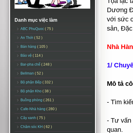
Tọa lạc 
Dương Đ
với sức 
Danh mục việc làm
sản, Đặc
ABC PhuQuoc
( 75 )
An Thới
( 52 )
Nhà Hàn
Bán hàng
( 105 )
Bảo vệ
( 114 )
1/ Chuyê
Bar-pha chế
( 248 )
Bellman
( 52 )
Mô tả cô
Bộ phận Bếp
( 332 )
Bộ phận Kho
( 38 )
Buồng phòng
( 261 )
- Tìm kiế
Cafe-Nhà hàng
( 280 )
Cây xanh
( 75 )
- Tư vấn 
Chăm sóc KH
( 62 )
quan.