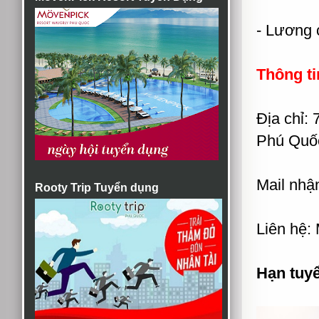
- Lương c
Thông ti
Địa chỉ:
Phú Quốc
Mail nhậ
Rooty Trip Tuyển dụng
Liên hệ:
Hạn tuy