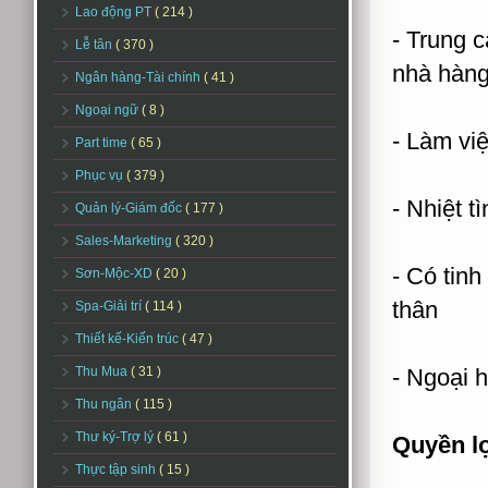
Lao động PT
( 214 )
- Trung c
Lễ tân
( 370 )
nhà hàng
Ngân hàng-Tài chính
( 41 )
Ngoại ngữ
( 8 )
- Làm việ
Part time
( 65 )
Phục vụ
( 379 )
- Nhiệt t
Quản lý-Giám đốc
( 177 )
Sales-Marketing
( 320 )
- Có tin
Sơn-Mộc-XD
( 20 )
thân
Spa-Giải trí
( 114 )
Thiết kế-Kiến trúc
( 47 )
Thu Mua
( 31 )
- Ngoại h
Thu ngân
( 115 )
Thư ký-Trợ lý
( 61 )
Quyền l
Thực tập sinh
( 15 )