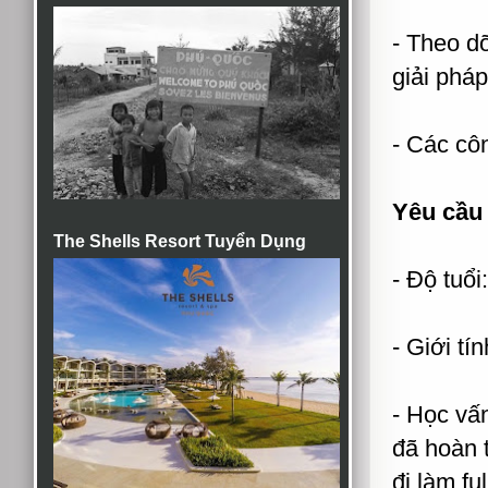
- Theo dõ
giải phá
- Các cô
Yêu cầu 
The Shells Resort Tuyển Dụng
- Độ tuổi
- Giới tí
- Học vấ
đã hoàn 
đi làm ful