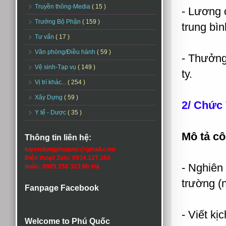
Truyền thông-Media
( 15 )
- Lương 
Trưởng Bộ Phận
( 159 )
trung bìn
Tư vấn
( 17 )
Văn phòng/Điều hành
( 59 )
- Thưởng
Vệ sinh-Tạp vụ
( 149 )
ty.
Vị trí khác...
( 254 )
Xây Dựng
( 59 )
2/ Chức 
Y tế - Dược
( 35 )
Mô tả cô
Thông tin liên hệ:
tuyendungphuquoc@gmail.com
Điện thoại/ Zalo: 0934.127.384
- Nghiên 
hoặc: 0985 258 323 Mr Hà
trường (n
Fanpage Facebook
- Viết kị
Welcome to Phú Quốc