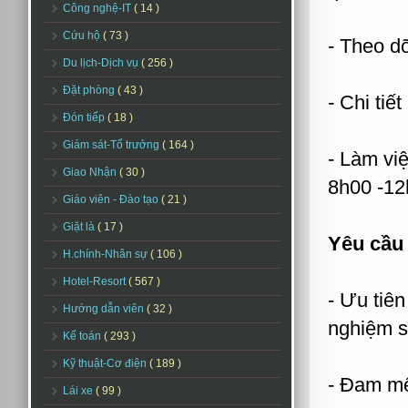
Công nghệ-IT
( 14 )
Cứu hộ
( 73 )
- Theo dõ
Du lịch-Dịch vụ
( 256 )
Đặt phòng
( 43 )
- Chi tiế
Đón tiếp
( 18 )
Giám sát-Tổ trưởng
( 164 )
- Làm việ
Giao Nhận
( 30 )
8h00 -12
Giáo viên - Đào tạo
( 21 )
Giặt là
( 17 )
Yêu cầu 
H.chính-Nhân sự
( 106 )
Hotel-Resort
( 567 )
- Ưu tiê
Hướng dẫn viên
( 32 )
nghiệm s
Kế toán
( 293 )
Kỹ thuật-Cơ điện
( 189 )
- Đam mê
Lái xe
( 99 )