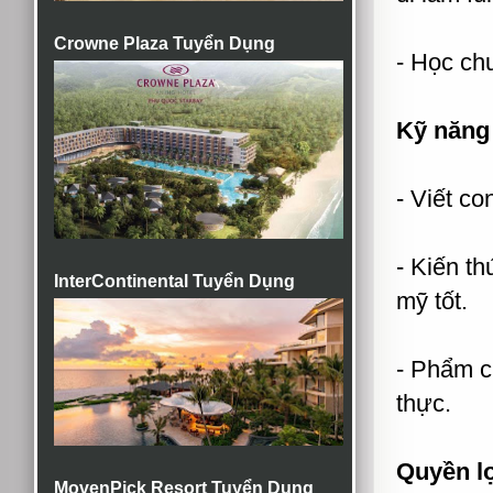
Crowne Plaza Tuyển Dụng
- Học ch
Kỹ năng
- Viết co
- Kiến th
InterContinental Tuyển Dụng
mỹ tốt.
- Phẩm ch
thực.
Quyền l
MovenPick Resort Tuyển Dụng