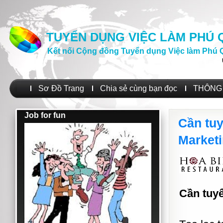
TUYỂN DỤNG VIỆC LÀM PHÚ
Kết nối Cộng đồng Tuyển dụng Việc làm Phú 
Sơ Đồ Trang
Chia sẻ cùng bạn đọc
THÔNG 
Job for fun
Cần tuy
Market
Cần tuyể