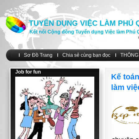
TUYỂN DỤNG VIỆC LÀM PHÚ
Kết nối Cộng đồng Tuyển dụng Việc làm Phú 
Sơ Đồ Trang
Chia sẻ cùng bạn đọc
THÔNG 
Job for fun
Kế toá
làm việ