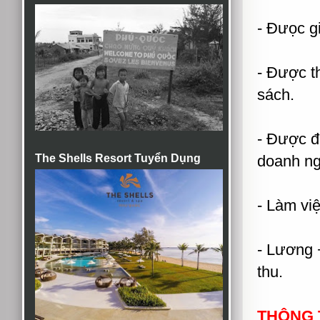
- Đưọc g
- Được t
sách.
- Được đ
The Shells Resort Tuyển Dụng
doanh ng
- Làm việ
- Lương
thu.
THÔNG T