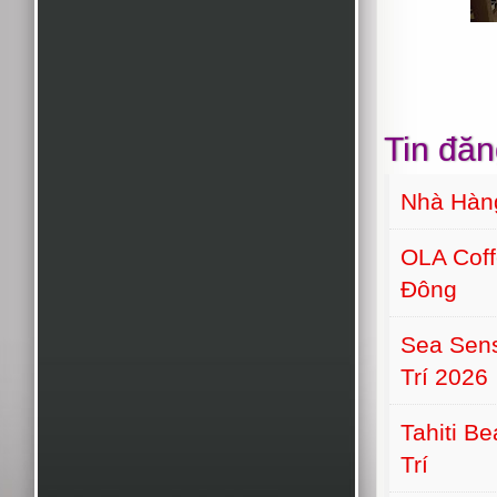
Tin đăn
Nhà Hàn
OLA Cof
Đông
Sea Sens
Trí 2026
Tahiti B
Trí