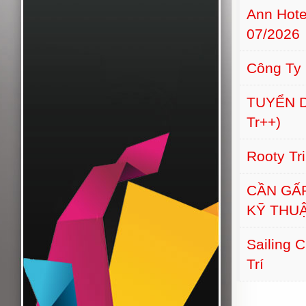
Ann Hot
07/2026
Công Ty
TUYỂN D
Tr++)
Rooty Tr
CẦN GẤ
KỸ THU
Sailing 
Trí