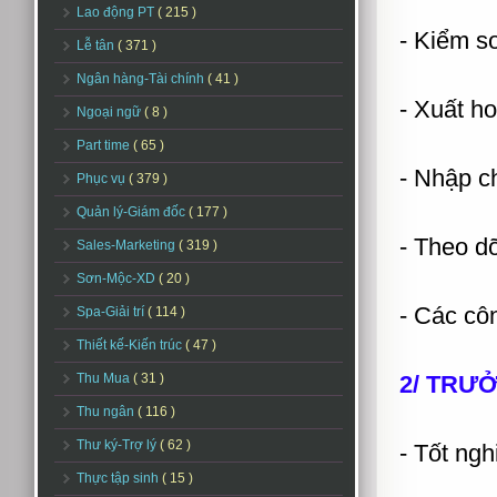
Lao động PT
( 215 )
- Kiểm s
Lễ tân
( 371 )
Ngân hàng-Tài chính
( 41 )
- Xuất h
Ngoại ngữ
( 8 )
Part time
( 65 )
- Nhập c
Phục vụ
( 379 )
Quản lý-Giám đốc
( 177 )
- Theo d
Sales-Marketing
( 319 )
Sơn-Mộc-XD
( 20 )
- Các cô
Spa-Giải trí
( 114 )
Thiết kế-Kiến trúc
( 47 )
Thu Mua
( 31 )
2/ TRƯ
Thu ngân
( 116 )
Thư ký-Trợ lý
( 62 )
- Tốt ng
Thực tập sinh
( 15 )