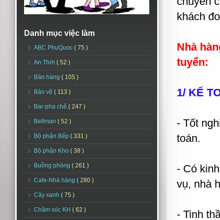
chuyên c
khách 
Danh mục việc làm
Nhà hà
ABC PhuQuoc
( 75 )
tuyển:
An Thới
( 52 )
Bán hàng
( 105 )
1/ KẾ 
Bảo vệ
( 113 )
Bar-pha chế
( 247 )
- Tốt ng
Bellman
( 52 )
toán.
Bộ phận Bếp
( 331 )
Bộ phận Kho
( 38 )
Buồng phòng
( 261 )
- Có kinh
Cafe-Nhà hàng
( 280 )
vụ, nhà 
Cây xanh
( 75 )
Chăm sóc KH
( 62 )
- Tinh th