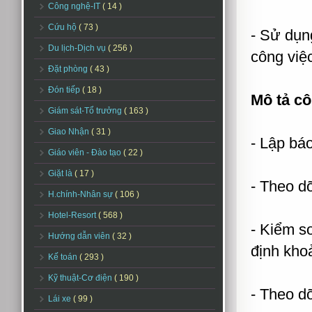
Công nghệ-IT
( 14 )
Cứu hộ
( 73 )
- Sử dụn
Du lịch-Dịch vụ
( 256 )
công việc
Đặt phòng
( 43 )
Đón tiếp
( 18 )
Mô tả cô
Giám sát-Tổ trưởng
( 163 )
Giao Nhận
( 31 )
- Lập báo
Giáo viên - Đào tạo
( 22 )
Giặt là
( 17 )
- Theo dõ
H.chính-Nhân sự
( 106 )
Hotel-Resort
( 568 )
- Kiểm so
Hướng dẫn viên
( 32 )
định kho
Kế toán
( 293 )
Kỹ thuật-Cơ điện
( 190 )
- Theo dõ
Lái xe
( 99 )