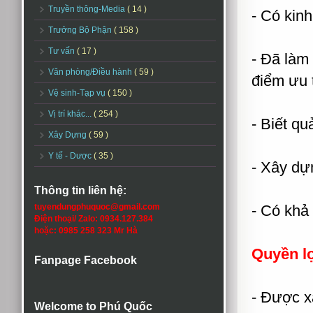
Truyền thông-Media
( 14 )
- Có kin
Trưởng Bộ Phận
( 158 )
Tư vấn
( 17 )
- Đã làm 
Văn phòng/Điều hành
( 59 )
điểm ưu 
Vệ sinh-Tạp vụ
( 150 )
Vị trí khác...
( 254 )
- Biết qu
Xây Dựng
( 59 )
Y tế - Dược
( 35 )
- Xây dự
Thông tin liên hệ:
tuyendungphuquoc@gmail.com
- Có khả
Điện thoại/ Zalo: 0934.127.384
hoặc: 0985 258 323 Mr Hà
Quyền l
Fanpage Facebook
- Được x
Welcome to Phú Quốc