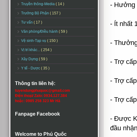
- Hưởng 
Truyền thông-Media
( 14 )
Trưởng Bộ Phận
( 157 )
- Ít nhất
Tư vấn
( 17 )
Văn phòng/Điều hành
( 59 )
Vệ sinh-Tạp vụ
( 150 )
- Thưởng
Vị trí khác...
( 254 )
Xây Dựng
( 59 )
- Trợ cấp
Y tế - Dược
( 35 )
- Trợ cấ
Thông tin liên hệ:
tuyendungphuquoc@gmail.com
Điện thoại/ Zalo: 0934.127.384
- Trợ cấp
hoặc: 0985 258 323 Mr Hà
Fanpage Facebook
- Được K
đầu nhận
Welcome to Phú Quốc