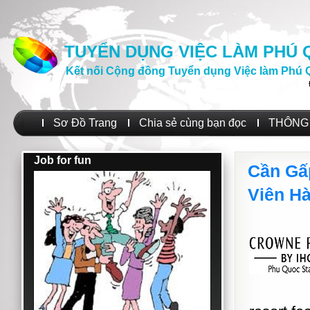
TUYỂN DỤNG VIỆC LÀM PHÚ
Kết nối Cộng đồng Tuyển dụng Việc làm Phú 
Sơ Đồ Trang
Chia sẻ cùng bạn đọc
THÔNG 
Job for fun
Cần Gấ
Viên H