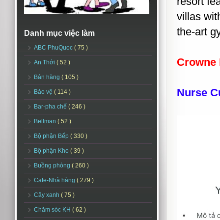
resort fe
villas wi
the-art g
Danh mục việc làm
ABC PhuQuoc
( 75 )
Crowne 
An Thới
( 52 )
Bán hàng
( 105 )
Nurse C
Bảo vệ
( 114 )
Bar-pha chế
( 246 )
Bellman
( 52 )
Bộ phận Bếp
( 330 )
Bộ phận Kho
( 39 )
Buồng phòng
( 260 )
Cafe-Nhà hàng
( 279 )
Cây xanh
( 75 )
Chăm sóc KH
( 62 )