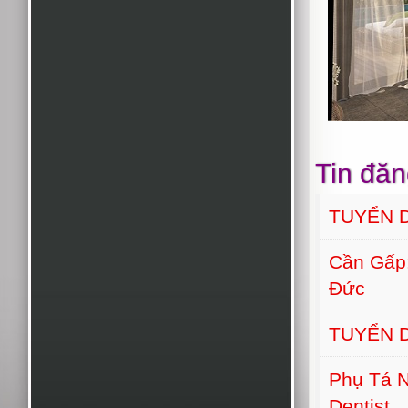
Tin đăn
TUYỂN D
Cần Gấp
Đức
TUYỂN D
Phụ Tá N
Dentist