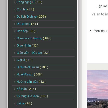
Công nghệ-IT
( 13 )
Cứu hộ
( 73 )
Du lịch-Dịch vụ
( 256 )
Đặt phòng
( 44 )
Đón tiếp
( 18 )
Giám sát-Tổ trưởng
( 164 )
Giao Nhận
( 31 )
Giáo viên - Đào tạo
( 22 )
Giặt là
( 17 )
H.chính-Nhân sự
( 106 )
Hotel-Resort
( 568 )
Hướng dẫn viên
( 32 )
Kế toán
( 295 )
Kỹ thuật-Cơ điện
( 188 )
Lái xe
( 98 )