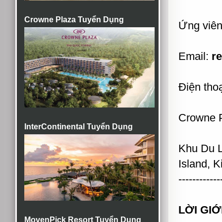
Crowne Plaza Tuyển Dụng
Ứng viên 
Email:
r
Điện thoạ
Crowne P
InterContinental Tuyển Dụng
Khu Du 
Island, 
------------
LỜI GIỚ
MovenPick Resort Tuyển Dụng