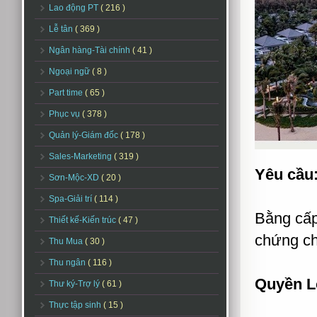
Lao động PT
( 216 )
Lễ tân
( 369 )
Ngân hàng-Tài chính
( 41 )
Ngoại ngữ
( 8 )
Part time
( 65 )
Phục vụ
( 378 )
Quản lý-Giám đốc
( 178 )
Sales-Marketing
( 319 )
Yêu cầu
Sơn-Mộc-XD
( 20 )
Spa-Giải trí
( 114 )
Bằng cấp
Thiết kế-Kiến trúc
( 47 )
chứng ch
Thu Mua
( 30 )
Thu ngân
( 116 )
Quyền L
Thư ký-Trợ lý
( 61 )
Thực tập sinh
( 15 )