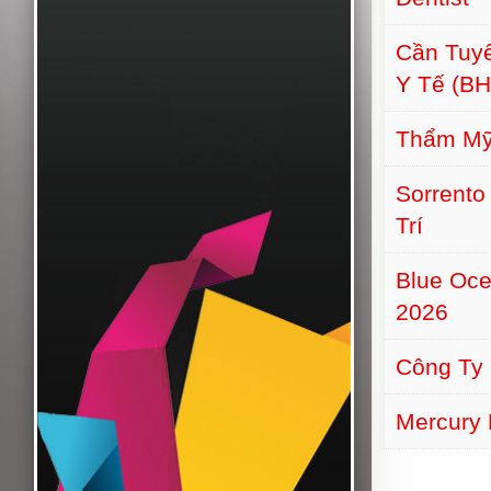
Cần Tuyể
Y Tế (B
Thẩm Mỹ 
Sorrento
Trí
Blue Oce
2026
Công Ty
Mercury 