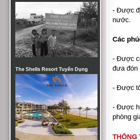
- Được đ
nước.
Các phúc
- Được c
đưa đón đ
The Shells Resort Tuyển Dụng
- Được t
- Được hư
phòng gi
THÔNG T