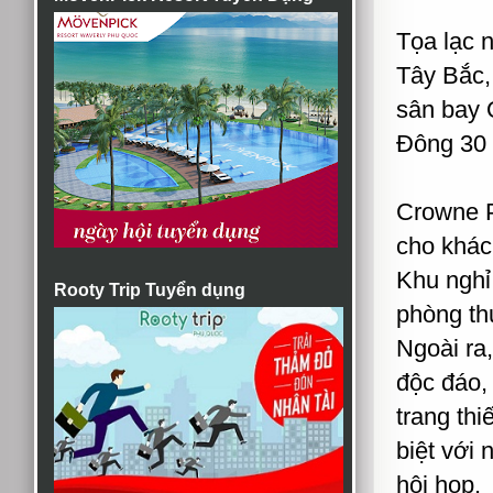
Tọa lạc 
Tây Bắc,
sân bay 
Đông 30 p
Crowne P
cho khách
Khu nghỉ
Rooty Trip Tuyển dụng
phòng th
Ngoài ra,
độc đáo, 
trang thi
biệt với
hội họp.