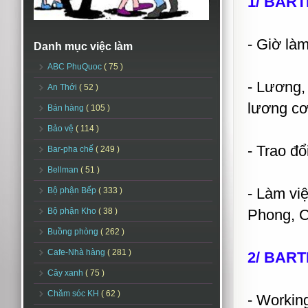
1/ BART
- Giờ làm
Danh mục việc làm
ABC PhuQuoc
( 75 )
- Lương,
An Thới
( 52 )
lương cơ
Bán hàng
( 105 )
Bảo vệ
( 114 )
- Trao đổi
Bar-pha chế
( 249 )
Bellman
( 51 )
- Làm vi
Bộ phận Bếp
( 333 )
Bộ phận Kho
( 38 )
Phong, 
Buồng phòng
( 262 )
Cafe-Nhà hàng
( 281 )
2/ BARTE
Cây xanh
( 75 )
Chăm sóc KH
( 62 )
- Workin