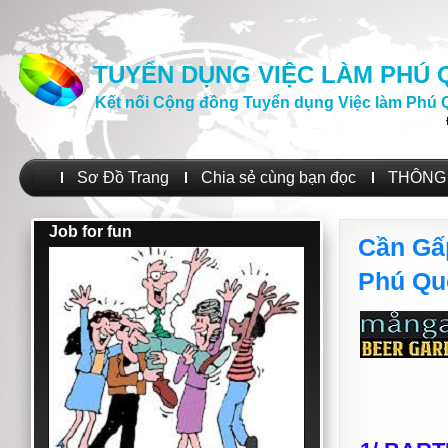
TUYỂN DỤNG VIỆC LÀM PHÚ
Kết nối Cộng đồng Tuyển dụng Việc làm Phú 
Sơ Đồ Trang
Chia sẻ cùng bạn đọc
THÔNG 
Job for fun
Cần Gấ
Phú Qu