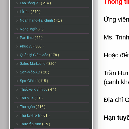
Thông ti
Lao động PT
( 214 )
Lễ tân
( 370 )
Ứng viên 
Ngân hàng-Tài chính
( 41 )
Ngoại ngữ
( 8 )
Ms. Trin
Part time
( 65 )
Phục vụ
( 380 )
Hoặc đến
Quản lý-Giám đốc
( 178 )
Sales-Marketing
( 320 )
Trần Hư
Sơn-Mộc-XD
( 20 )
(cạnh kh
Spa-Giải trí
( 115 )
Thiết kế-Kiến trúc
( 47 )
Thu Mua
( 31 )
Địa chỉ 
Thu ngân
( 116 )
Thư ký-Trợ lý
( 61 )
Hạn tuy
Thực tập sinh
( 15 )