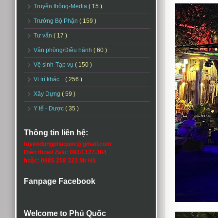
Truyền thông-Media
( 15 )
Trưởng Bộ Phận
( 159 )
Tư vấn
( 17 )
Văn phòng/Điều hành
( 60 )
Vệ sinh-Tạp vụ
( 150 )
Vị trí khác...
( 256 )
Xây Dựng
( 59 )
Y tế - Dược
( 35 )
Thông tin liên hệ:
tuyendungphuquoc@gmail.com
Điện thoại/ Zalo: 0934.127.384
hoặc: 0985 258 323 Mr Hà
Fanpage Facebook
Welcome to Phú Quốc