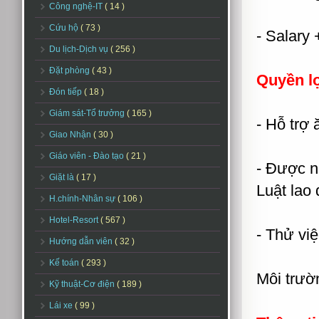
Công nghệ-IT
( 14 )
Cứu hộ
( 73 )
- Salary 
Du lịch-Dịch vụ
( 256 )
Đặt phòng
( 43 )
Quyền l
Đón tiếp
( 18 )
Giám sát-Tổ trưởng
( 165 )
- Hỗ trợ 
Giao Nhận
( 30 )
Giáo viên - Đào tạo
( 21 )
- Được ng
Giặt là
( 17 )
Luật lao
H.chính-Nhân sự
( 106 )
Hotel-Resort
( 567 )
- Thử vi
Hướng dẫn viên
( 32 )
Kế toán
( 293 )
Môi trườ
Kỹ thuật-Cơ điện
( 189 )
Lái xe
( 99 )