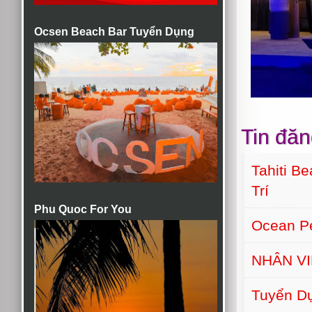
Ocsen Beach Bar Tuyển Dụng
Tin đăn
Tahiti B
Trí
Phu Quoc For You
Ocean Pe
NHÂN VI
Tuyển D