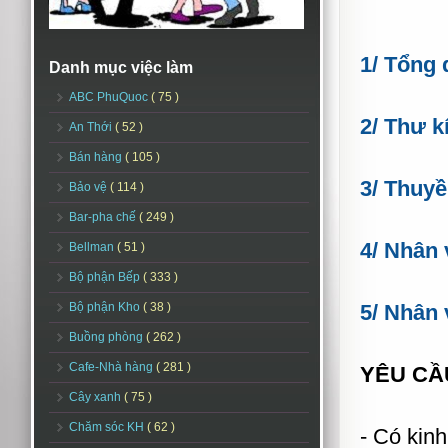
1/
Tổng 
Danh mục việc làm
ABC PhuQuoc
( 75 )
2/ Thư k
An Thới
( 52 )
Bán hàng
( 105 )
3/ Thuy
Bảo vệ
( 114 )
Bar-pha chế
( 249 )
4/ Nhân 
Bellman
( 51 )
Bộ phận Bếp
( 333 )
Bộ phận Kho
( 38 )
5/ Nhân 
Buồng phòng
( 262 )
Cafe-Nhà hàng
( 281 )
YÊU CẦ
Cây xanh
( 75 )
Chăm sóc KH
( 62 )
- Có kinh