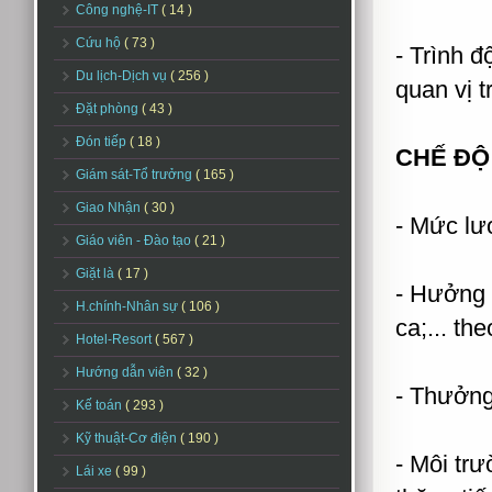
Công nghệ-IT
( 14 )
Cứu hộ
( 73 )
- Trình đ
Du lịch-Dịch vụ
( 256 )
quan vị t
Đặt phòng
( 43 )
Đón tiếp
( 18 )
CHẾ ĐỘ
Giám sát-Tổ trưởng
( 165 )
Giao Nhận
( 30 )
- Mức lư
Giáo viên - Đào tạo
( 21 )
Giặt là
( 17 )
- Hưởng 
H.chính-Nhân sự
( 106 )
ca;... th
Hotel-Resort
( 567 )
Hướng dẫn viên
( 32 )
- Thưởng
Kế toán
( 293 )
Kỹ thuật-Cơ điện
( 190 )
- Môi trư
Lái xe
( 99 )