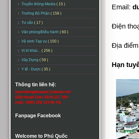
Truyền thông-Media
( 15 )
Email:
du
Trưởng Bộ Phận
( 158 )
Tư vấn
( 17 )
Điện tho
Văn phòng/Điều hành
( 60 )
Vệ sinh-Tạp vụ
( 150 )
Địa điểm
Vị trí khác...
( 256 )
Xây Dựng
( 59 )
Hạn tuy
Y tế - Dược
( 35 )
Thông tin liên hệ:
tuyendungphuquoc@gmail.com
Điện thoại/ Zalo: 0934.127.384
hoặc: 0985 258 323 Mr Hà
Fanpage Facebook
Welcome to Phú Quốc