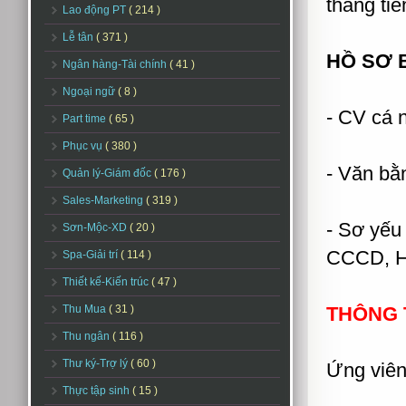
thăng tiế
Lao động PT
( 214 )
Lễ tân
( 371 )
HỒ SƠ 
Ngân hàng-Tài chính
( 41 )
Ngoại ngữ
( 8 )
- CV cá 
Part time
( 65 )
Phục vụ
( 380 )
- Văn bằ
Quản lý-Giám đốc
( 176 )
Sales-Marketing
( 319 )
- Sơ yếu
Sơn-Mộc-XD
( 20 )
CCCD, Hộ
Spa-Giải trí
( 114 )
Thiết kế-Kiến trúc
( 47 )
Thu Mua
( 31 )
THÔNG T
Thu ngân
( 116 )
Thư ký-Trợ lý
( 60 )
Ứng viên 
Thực tập sinh
( 15 )