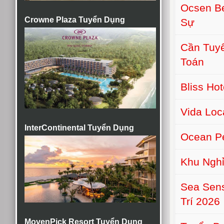
Ocsen B
Crowne Plaza Tuyển Dụng
Sự
Cần Tuyể
Toán
Bliss Ho
Vida Lo
InterContinental Tuyển Dụng
Ocean Pe
Khu Nghỉ
Sea Sens
Trí 2026
MovenPick Resort Tuyển Dụng