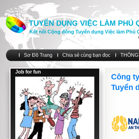
TUYỂN DỤNG VIỆC LÀM PHÚ
Kết nối Cộng đồng Tuyển dụng Việc làm Phú 
Sơ Đồ Trang
Chia sẻ cùng bạn đọc
THÔNG 
Job for fun
Công t
Tuyển 