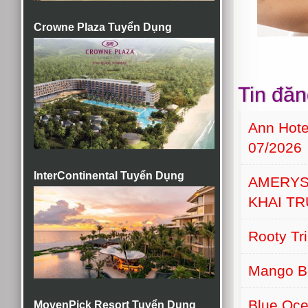
Crowne Plaza Tuyển Dụng
Tin đăn
Ann Hot
07/2026
InterContinental Tuyển Dụng
AMERYS
KHAI T
Rooty Tr
Mango B
Blue Oce
MovenPick Resort Tuyển Dụng