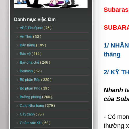
Subaras
Danh mục việc làm
SUBARA
ABC PhuQuoc
( 75 )
An Thới
( 52 )
1/ NHÂN
Bán hàng
( 105 )
tháng
Bảo vệ
( 114 )
Bar-pha chế
( 246 )
2/ KỸ T
Bellman
( 52 )
Bộ phận Bếp
( 330 )
Bộ phận Kho
( 39 )
Nhanh ta
Buồng phòng
( 260 )
của Suba
Cafe-Nhà hàng
( 279 )
Cây xanh
( 75 )
- Có mon
Chăm sóc KH
( 62 )
thường xu