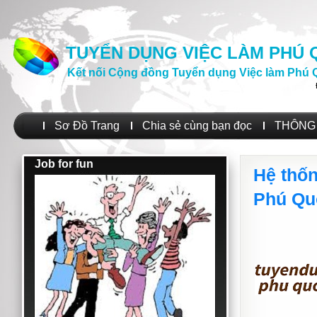
TUYỂN DỤNG VIỆC LÀM PHÚ
Kết nối Cộng đồng Tuyển dụng Việc làm Phú 
Sơ Đồ Trang
Chia sẻ cùng bạn đọc
THÔNG 
Job for fun
Hệ thố
Phú Qu