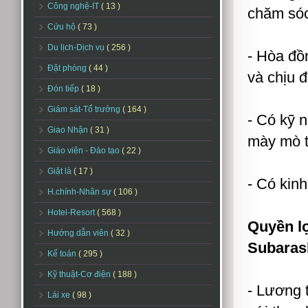
Công nghệ-IT
( 13 )
chăm sóc
Cứu hộ
( 73 )
Du lịch-Dịch vụ
( 256 )
- Hòa đồn
Đặt phòng
( 44 )
và chịu đ
Đón tiếp
( 18 )
Giám sát-Tổ trưởng
( 164 )
- Có kỹ n
Giao Nhận
( 31 )
mày mò t
Giáo viên - Đào tạo
( 22 )
Giặt là
( 17 )
- Có kin
H.chính-Nhân sự
( 106 )
Hotel-Resort
( 568 )
Quyền lợ
Hướng dẫn viên
( 32 )
Subaras
Kế toán
( 295 )
Kỹ thuật-Cơ điện
( 188 )
- Lương 
Lái xe
( 98 )