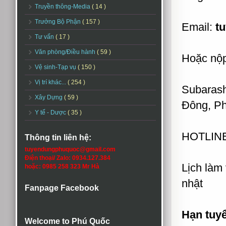
Truyền thông-Media
( 14 )
Trưởng Bộ Phận
( 157 )
Email:
t
Tư vấn
( 17 )
Văn phòng/Điều hành
( 59 )
Hoặc nộp 
Vệ sinh-Tạp vụ
( 150 )
Vị trí khác...
( 254 )
Subarash
Xây Dựng
( 59 )
Đông, P
Y tế - Dược
( 35 )
HOTLINE
Thông tin liên hệ:
tuyendungphuquoc@gmail.com
Điện thoại/ Zalo: 0934.127.384
Lịch làm
hoặc: 0985 258 323 Mr Hà
nhật
Fanpage Facebook
Hạn tuy
Welcome to Phú Quốc