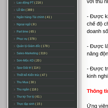
với thu n
Lao động PT
( 216 )
Lễ tân
( 369 )
- Được k
Ngân hàng-Tài chính
( 41 )
chế độ c
Ngoại ngữ
( 8 )
doanh số
Part time
( 65 )
Phục vụ
( 378 )
- Được là
Quản lý-Giám đốc
( 178 )
năng độn
Sales-Marketing
( 319 )
Sơn-Mộc-XD
( 20 )
- Được tr
Spa-Giải trí
( 114 )
kinh nghi
Thiết kế-Kiến trúc
( 47 )
Thu Mua
( 30 )
Thu ngân
( 116 )
Thông ti
Thư ký-Trợ lý
( 61 )
Thực tập sinh
( 15 )
Ứng viên 