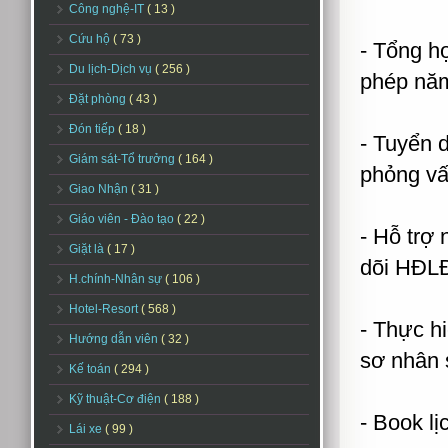
Công nghệ-IT
( 13 )
Cứu hộ
( 73 )
- Tổng h
Du lịch-Dịch vụ
( 256 )
phép nă
Đặt phòng
( 43 )
Đón tiếp
( 18 )
- Tuyển d
Giám sát-Tổ trưởng
( 164 )
phỏng vấn
Giao Nhận
( 31 )
Giáo viên - Đào tạo
( 22 )
- Hỗ trợ
Giặt là
( 17 )
dõi HĐLĐ
H.chính-Nhân sự
( 106 )
Hotel-Resort
( 568 )
- Thực hi
Hướng dẫn viên
( 32 )
sơ nhân 
Kế toán
( 294 )
Kỹ thuật-Cơ điện
( 188 )
- Book l
Lái xe
( 99 )