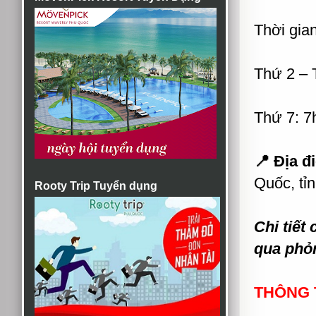
Thời gian
Thứ 2 – 
Thứ 7: 7
📍 Địa đ
Quốc, tỉ
Rooty Trip Tuyển dụng
Chi tiết
qua phỏ
THÔNG T