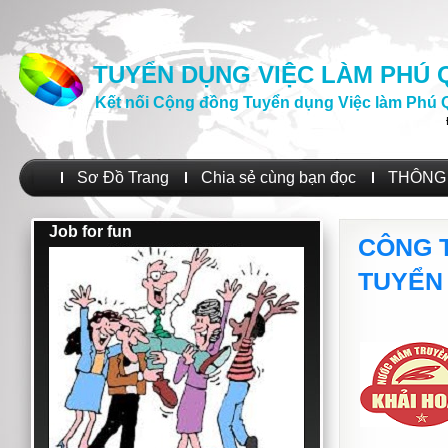
TUYỂN DỤNG VIỆC LÀM PHÚ
Kết nối Cộng đồng Tuyển dụng Việc làm Phú 
Sơ Đồ Trang
Chia sẻ cùng bạn đọc
THÔNG 
Job for fun
CÔNG 
TUYỂN