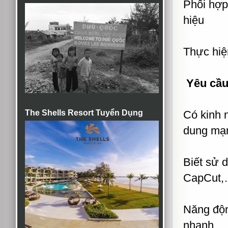
Phối hợp
hiệu
Thực hiệ
Yêu cầu
The Shells Resort Tuyển Dụng
Có kinh 
dung mạn
Biết sử
CapCut,
Năng độn
nhanh