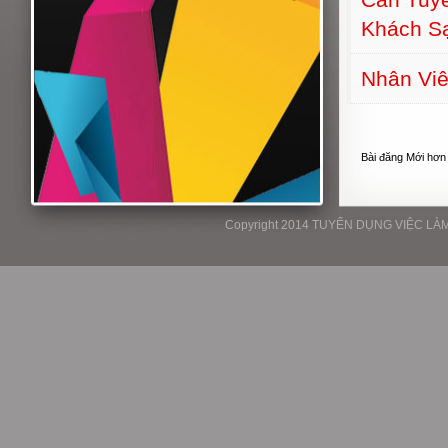
Khách S
Nhân Viê
Bài đăng Mới hơn
Copyright 2014 TUYỂN DỤNG VIỆC LÀM P