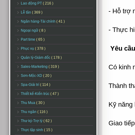
Lao động PT
( 216 )
- Hỗ trợ 
Lễ tân
( 369 )
Ngân hàng-Tài chính
( 41 )
- Thực h
Ngoại ngữ
( 8 )
Part time
( 65 )
Yêu cầu
Phục vụ
( 378 )
Quản lý-Giám đốc
( 178 )
Có kinh 
Sales-Marketing
( 319 )
Sơn-Mộc-XD
( 20 )
Thành th
Spa-Giải trí
( 114 )
Thiết kế-Kiến trúc
( 47 )
Thu Mua
( 30 )
Kỹ năng 
Thu ngân
( 116 )
Thư ký-Trợ lý
( 62 )
Giao tiếp
Thực tập sinh
( 15 )