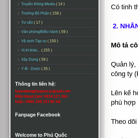
Truyền thông-Media
( 14 )
Có tinh 
Trưởng Bộ Phận
( 158 )
Tư vấn
( 17 )
2. NHÂ
Văn phòng/Điều hành
( 59 )
Vệ sinh-Tạp vụ
( 150 )
Mô tả cô
Vị trí khác...
( 255 )
Xây Dựng
( 59 )
Quản lý,
Y tế - Dược
( 35 )
công ty 
Thông tin liên hệ:
tuyendungphuquoc@gmail.com
Lên kế ho
Điện thoại/ Zalo: 0934.127.384
phù hợp
hoặc: 0985 258 323 Mr Hà
Fanpage Facebook
Theo dõi
Welcome to Phú Quốc