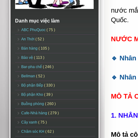
nước mắm
Quốc.
Danh mục việc làm
ABC PhuQuoc
( 75 )
NƯỚC M
An Thới
( 52 )
Bán hàng
( 105 )
🔹 Nhân
Bảo vệ
( 113 )
Bar-pha chế
( 246 )
🔹 Nhân 
Bellman
( 52 )
Bộ phận Bếp
( 330 )
Bộ phận Kho
( 39 )
MÔ TẢ C
Buồng phòng
( 260 )
Cafe-Nhà hàng
( 279 )
1. NHÂ
Cây xanh
( 75 )
Chăm sóc KH
( 62 )
Mô tả cô