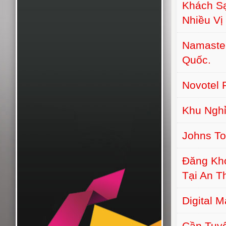
Khách S
Nhiều Vị 
Namaste 
Quốc.
Novotel 
Khu Nghỉ
Johns T
Đăng Kh
Tại An T
Digital 
Cần Tuyể