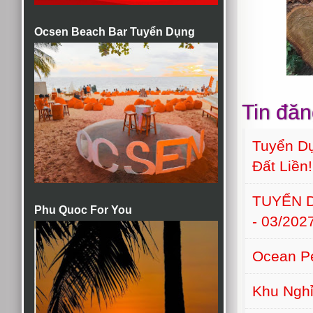
Ocsen Beach Bar Tuyển Dụng
Tin đăn
Tuyển Dụ
Đất Liền!
TUYỂN D
Phu Quoc For You
- 03/202
Ocean Pe
Khu Nghỉ