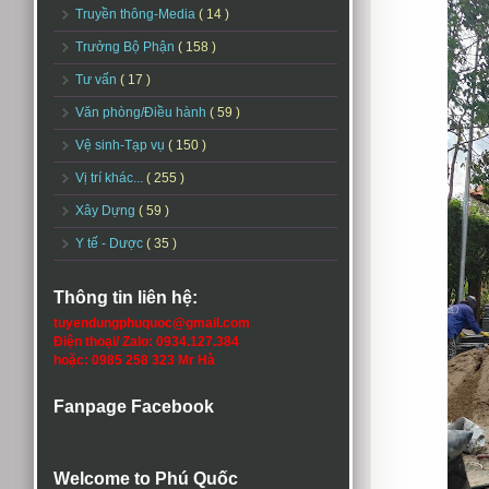
Truyền thông-Media
( 14 )
Trưởng Bộ Phận
( 158 )
Tư vấn
( 17 )
Văn phòng/Điều hành
( 59 )
Vệ sinh-Tạp vụ
( 150 )
Vị trí khác...
( 255 )
Xây Dựng
( 59 )
Y tế - Dược
( 35 )
Thông tin liên hệ:
tuyendungphuquoc@gmail.com
Điện thoại/ Zalo: 0934.127.384
hoặc: 0985 258 323 Mr Hà
Fanpage Facebook
Welcome to Phú Quốc