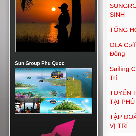
SUNGRO
SINH
TỔNG H
OLA Cof
Đông
Sun Group Phu Quoc
Sailing 
Trí
TUYỂN T
TẠI PH
TẬP ĐO
VỊ TRÍ