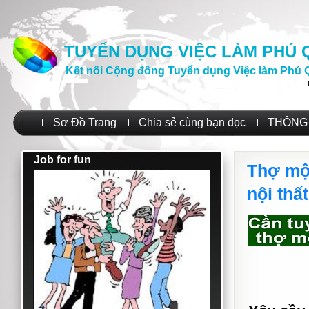
TUYỂN DỤNG VIỆC LÀM PHÚ
Kết nối Cộng đồng Tuyển dụng Việc làm Phú 
Sơ Đồ Trang
Chia sẻ cùng bạn đọc
THÔNG 
Job for fun
Thợ mộ
nội thất