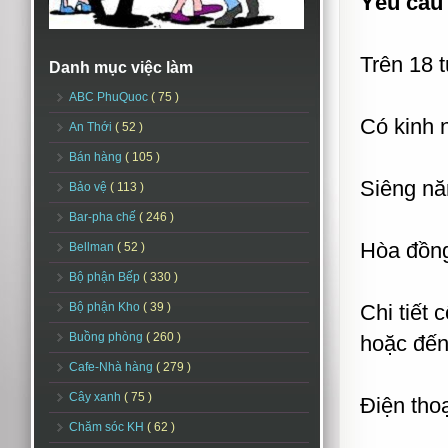
Yêu cầu
Trên 18 t
Danh mục việc làm
ABC PhuQuoc
( 75 )
Có kinh 
An Thới
( 52 )
Bán hàng
( 105 )
Siêng nă
Bảo vệ
( 113 )
Bar-pha chế
( 246 )
Hòa đồng
Bellman
( 52 )
Bộ phận Bếp
( 330 )
Bộ phận Kho
( 39 )
Chi tiết 
Buồng phòng
( 260 )
hoặc đến
Cafe-Nhà hàng
( 279 )
Cây xanh
( 75 )
Điện thoạ
Chăm sóc KH
( 62 )