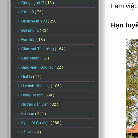
Công nghệ-IT
( 13 )
Làm việc
Cứu hộ
( 73 )
Du lịch-Dịch vụ
( 256 )
Hạn tuy
Đặt phòng
( 43 )
Đón tiếp
( 18 )
Giám sát-Tổ trưởng
( 164 )
Giao Nhận
( 31 )
Giáo viên - Đào tạo
( 22 )
Giặt là
( 17 )
H.chính-Nhân sự
( 106 )
Hotel-Resort
( 568 )
Hướng dẫn viên
( 32 )
Kế toán
( 294 )
Kỹ thuật-Cơ điện
( 188 )
Lái xe
( 99 )