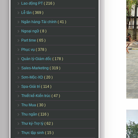
Lao động PT
( 216 )
Lễ tân
( 369 )
Ngân hàng-Tài chính
( 41 )
Ngoại ngữ
( 8 )
Part time
( 65 )
Phục vụ
( 378 )
Quản lý-Giám đốc
( 178 )
Sales-Marketing
( 319 )
Sơn-Mộc-XD
( 20 )
Spa-Giải trí
( 114 )
Thiết kế-Kiến trúc
( 47 )
Thu Mua
( 30 )
Thu ngân
( 116 )
Thư ký-Trợ lý
( 62 )
Thực tập sinh
( 15 )