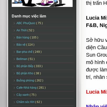
thị trấn
Danh mục việc làm
Lucia M
ABC PhuQuoc
( 75 )
F&B, Nig
An Thới
( 52 )
Bán hàng
( 105 )
Sở hữu v
Bảo vệ
( 114 )
diện Cầu
Bar-pha chế
( 249 )
Sun Group
Bellman
( 51 )
mô hình 
Bộ phận Bếp
( 333 )
được làm
Bộ phận Kho
( 38 )
trí, nhân
Buồng phòng
( 262 )
Cafe-Nhà hàng
( 281 )
Lucia Mi
Cây xanh
( 75 )
Chăm sóc KH
( 62 )
Nhân viê