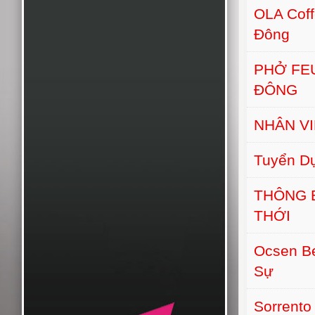
OLA Cof
Đông
PHỞ FE
ĐÔNG
NHÂN VI
Tuyển D
THÔNG 
THỚI
Ocsen B
Sự
Sorrento