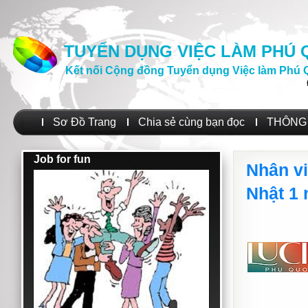
TUYỂN DỤNG VIỆC LÀM PHÚ
Kết nối Cộng đồng Tuyển dụng Việc làm Phú 
Sơ Đồ Trang
Chia sẻ cùng bạn đọc
THÔNG 
Job for fun
Nhân vi
Nhật 1