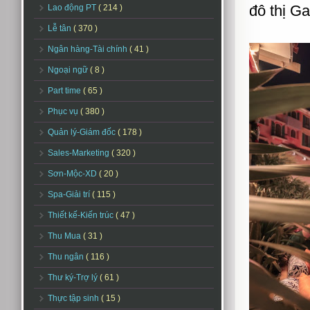
đô thị G
Lao động PT
( 214 )
Lễ tân
( 370 )
Ngân hàng-Tài chính
( 41 )
Ngoại ngữ
( 8 )
Part time
( 65 )
Phục vụ
( 380 )
Quản lý-Giám đốc
( 178 )
Sales-Marketing
( 320 )
Sơn-Mộc-XD
( 20 )
Spa-Giải trí
( 115 )
Thiết kế-Kiến trúc
( 47 )
Thu Mua
( 31 )
Thu ngân
( 116 )
Thư ký-Trợ lý
( 61 )
Thực tập sinh
( 15 )