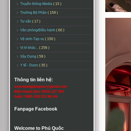
Truyền thông-Media
( 15 )
Trưởng Bộ Phận
( 159 )
Tư vấn
( 17 )
Văn phòng/Điều hành
( 60 )
Vệ sinh-Tạp vụ
( 150 )
Vị trí khác...
( 256 )
Xây Dựng
( 59 )
Y tế - Dược
( 35 )
Thông tin liên hệ:
tuyendungphuquoc@gmail.com
Điện thoại/ Zalo: 0934.127.384
hoặc: 0985 258 323 Mr Hà
Fanpage Facebook
Welcome to Phú Quốc