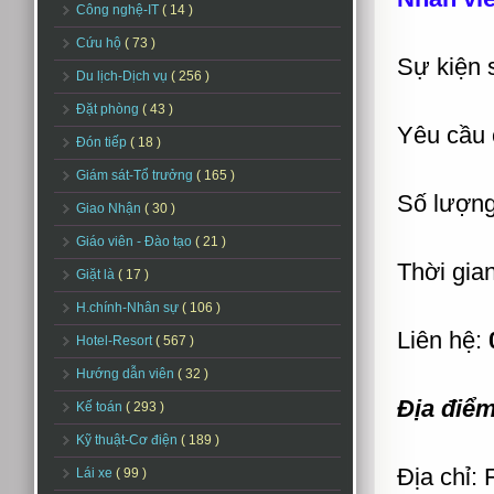
Công nghệ-IT
( 14 )
Cứu hộ
( 73 )
Sự kiện 
Du lịch-Dịch vụ
( 256 )
Đặt phòng
( 43 )
Yêu cầu 
Đón tiếp
( 18 )
Giám sát-Tổ trưởng
( 165 )
Số lượng
Giao Nhận
( 30 )
Giáo viên - Đào tạo
( 21 )
Thời gian
Giặt là
( 17 )
H.chính-Nhân sự
( 106 )
Liên hệ:
Hotel-Resort
( 567 )
Hướng dẫn viên
( 32 )
Địa điểm
Kế toán
( 293 )
Kỹ thuật-Cơ điện
( 189 )
Địa chỉ:
Lái xe
( 99 )