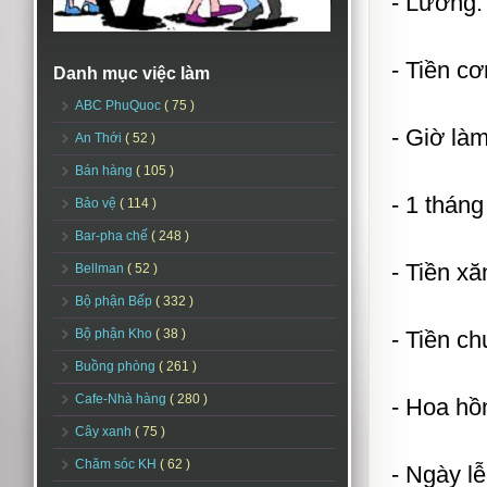
- Lương:
- Tiền c
Danh mục việc làm
ABC PhuQuoc
( 75 )
- Giờ là
An Thới
( 52 )
Bán hàng
( 105 )
- 1 tháng
Bảo vệ
( 114 )
Bar-pha chế
( 248 )
- Tiền xă
Bellman
( 52 )
Bộ phận Bếp
( 332 )
Bộ phận Kho
( 38 )
- Tiền c
Buồng phòng
( 261 )
Cafe-Nhà hàng
( 280 )
- Hoa hồ
Cây xanh
( 75 )
Chăm sóc KH
( 62 )
- Ngày lễ