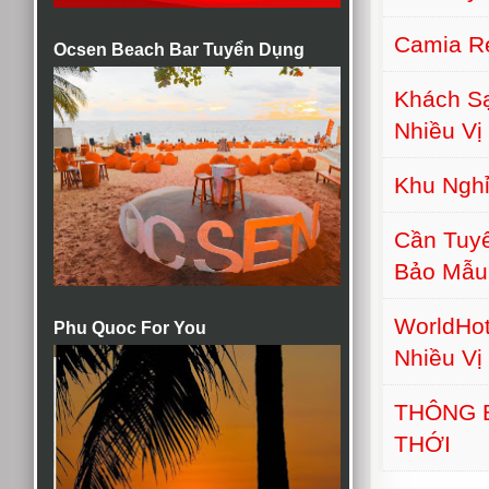
Camia Re
Ocsen Beach Bar Tuyển Dụng
Khách S
Nhiều Vị 
Khu Nghỉ
Cần Tuyể
Bảo Mẫu
WorldHot
Phu Quoc For You
Nhiều Vị 
THÔNG 
THỚI