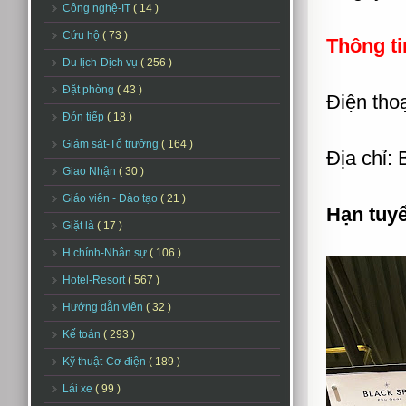
Công nghệ-IT
( 14 )
Cứu hộ
( 73 )
Thông ti
Du lịch-Dịch vụ
( 256 )
Đặt phòng
( 43 )
Điện tho
Đón tiếp
( 18 )
Giám sát-Tổ trưởng
( 164 )
Địa chỉ:
Giao Nhận
( 30 )
Giáo viên - Đào tạo
( 21 )
Hạn tuy
Giặt là
( 17 )
H.chính-Nhân sự
( 106 )
Hotel-Resort
( 567 )
Hướng dẫn viên
( 32 )
Kế toán
( 293 )
Kỹ thuật-Cơ điện
( 189 )
Lái xe
( 99 )