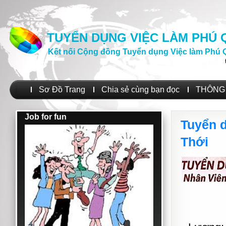
TUYỂN DỤNG VIỆC LÀM PHÚ
Kết nối Cộng đồng Tuyển dụng Việc làm Phú 
Sơ Đồ Trang
Chia sẻ cùng bạn đọc
THÔNG 
Job for fun
Tuyển d
Thới