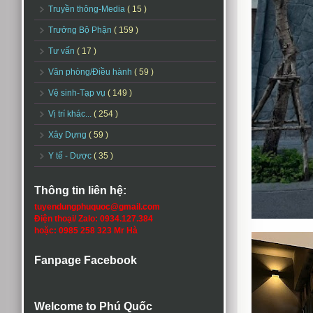
Truyền thông-Media
( 15 )
Trưởng Bộ Phận
( 159 )
Tư vấn
( 17 )
Văn phòng/Điều hành
( 59 )
Vệ sinh-Tạp vụ
( 149 )
Vị trí khác...
( 254 )
Xây Dựng
( 59 )
Y tế - Dược
( 35 )
Thông tin liên hệ:
tuyendungphuquoc@gmail.com
Điện thoại/ Zalo: 0934.127.384
hoặc: 0985 258 323 Mr Hà
Fanpage Facebook
Welcome to Phú Quốc