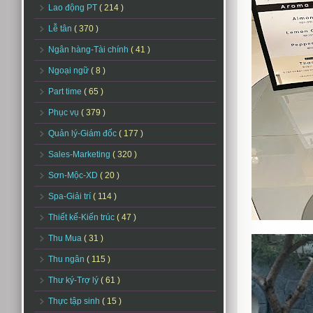
Lao động PT
( 214 )
Lễ tân
( 370 )
Ngân hàng-Tài chính
( 41 )
Ngoại ngữ
( 8 )
Part time
( 65 )
Phục vụ
( 379 )
Quản lý-Giám đốc
( 177 )
Sales-Marketing
( 320 )
Sơn-Mộc-XD
( 20 )
Spa-Giải trí
( 114 )
Thiết kế-Kiến trúc
( 47 )
Thu Mua
( 31 )
Thu ngân
( 115 )
Thư ký-Trợ lý
( 61 )
Thực tập sinh
( 15 )