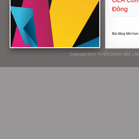
Đông
Bài đăng Mới hơn
Copyright 2014 TUYỂN DỤNG VIỆC LÀM P