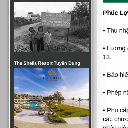
Phúc Lợ
• Thu nh
• Lương 
13.
The Shells Resort Tuyển Dụng
• Bảo hiể
• Phép n
• Phụ cấ
các chươ
nhân viê