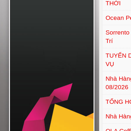
THỚI
Ocean Pe
Sorrento
Trí
TUYỂN D
VỤ
Nhà Hàn
08/2026
TỔNG H
Nhà Hàn
OLA Cof