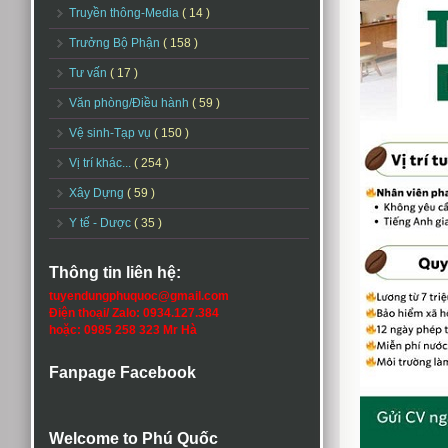
Truyền thông-Media
( 14 )
Trưởng Bộ Phận
( 158 )
Tư vấn
( 17 )
Văn phòng/Điều hành
( 59 )
Vệ sinh-Tạp vụ
( 150 )
Vị trí khác...
( 254 )
Xây Dựng
( 59 )
Y tế - Dược
( 35 )
Thông tin liên hệ:
tuyendungphuquoc@gmail.com
Điện thoại/ Zalo: 0934.127.384
hoặc: 0985 258 323 Mr Hà
Fanpage Facebook
Welcome to Phú Quốc