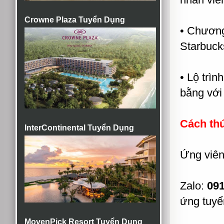
Crowne Plaza Tuyển Dụng
• Chương
Starbuck
• Lộ trìn
bằng với
Cách th
InterContinental Tuyển Dụng
Ứng viên
Zalo:
091
ứng tuyể
MovenPick Resort Tuyển Dụng