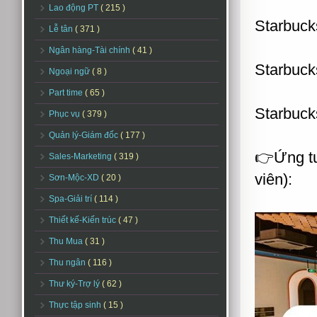
Lao động PT
( 215 )
Starbuck
Lễ tân
( 371 )
Ngân hàng-Tài chính
( 41 )
Starbuc
Ngoại ngữ
( 8 )
Part time
( 65 )
Starbuck
Phục vụ
( 379 )
Quản lý-Giám đốc
( 177 )
👉Ứng tu
Sales-Marketing
( 319 )
viên):
Sơn-Mộc-XD
( 20 )
Spa-Giải trí
( 114 )
Thiết kế-Kiến trúc
( 47 )
Thu Mua
( 31 )
Thu ngân
( 116 )
Thư ký-Trợ lý
( 62 )
Thực tập sinh
( 15 )