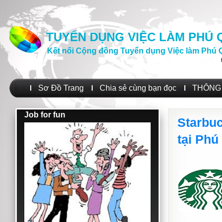
TUYỂN DỤNG VIỆC LÀM PHÚ
Kết nối Cộng đồng Tuyển dụng Việc làm Phú 
Sơ Đồ Trang
Chia sẻ cùng bạn đọc
THÔNG 
Job for fun
Starbu
tại Phú