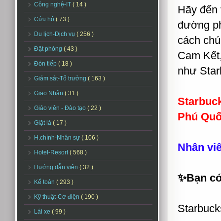
Công nghệ-IT
( 14 )
Hãy đến 
Cứu hộ
( 73 )
đường ph
Du lịch-Dịch vụ
( 256 )
cách chú
Đặt phòng
( 43 )
Cam Kết,
Đón tiếp
( 18 )
như Star
Giám sát-Tổ trưởng
( 163 )
Giao Nhận
( 31 )
Starbuc
Giáo viên - Đào tạo
( 22 )
Phú Quố
Giặt là
( 17 )
H.chính-Nhân sự
( 106 )
Nhân viê
Hotel-Resort
( 568 )
Hướng dẫn viên
( 32 )
✨Bạn có 
Kế toán
( 293 )
Kỹ thuật-Cơ điện
( 190 )
Starbuck
Lái xe
( 99 )