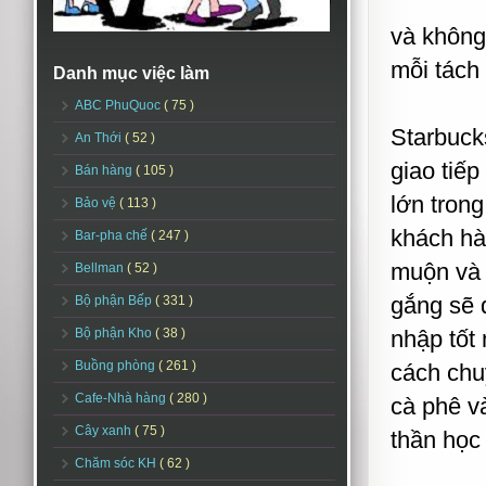
và không
mỗi tách
Danh mục việc làm
ABC PhuQuoc
( 75 )
Starbuck
An Thới
( 52 )
giao tiế
Bán hàng
( 105 )
lớn tron
Bảo vệ
( 113 )
khách hà
Bar-pha chế
( 247 )
muộn và 
Bellman
( 52 )
gắng sẽ 
Bộ phận Bếp
( 331 )
Bộ phận Kho
( 38 )
nhập tốt
Buồng phòng
( 261 )
cách chu
Cafe-Nhà hàng
( 280 )
cà phê và
Cây xanh
( 75 )
thần học
Chăm sóc KH
( 62 )