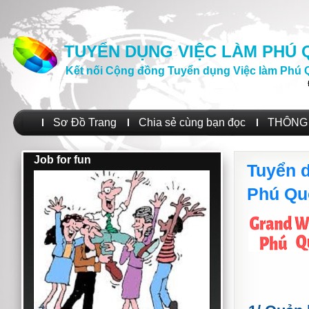
TUYỂN DỤNG VIỆC LÀM PHÚ
Kết nối Cộng đồng Tuyển dụng Việc làm Phú 
Sơ Đồ Trang
Chia sẻ cùng bạn đọc
THÔNG 
Job for fun
Tuyển d
Phú Qu