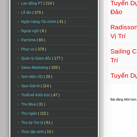
Tuyển Dụ
Lao động PT
( 214 )
Đảo
Lễ tân
( 370 )
Ngân hàng-Tài chính
( 41 )
Radisson
Ngoại ngữ
( 8 )
Vị Trí
Part time
( 65 )
Phục vụ
( 379 )
Sailing 
Quản lý-Giám đốc
( 177 )
Trí
Sales-Marketing
( 320 )
Tuyển D
Sơn-Mộc-XD
( 20 )
Spa-Giải trí
( 114 )
Thiết kế-Kiến trúc
( 47 )
Bài đăng Mới hơn
Thu Mua
( 31 )
Thu ngân
( 115 )
Thư ký-Trợ lý
( 61 )
Thực tập sinh
( 15 )