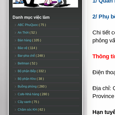
1/ Quản 
2/ Phụ b
Danh mục việc làm
ABC PhuQuoc
( 75 )
Chi tiết 
An Thới
( 52 )
phỏng vấn
Bán hàng
( 105 )
Bảo vệ
( 114 )
Thông ti
Bar-pha chế
( 248 )
Bellman
( 52 )
Điện thoạ
Bộ phận Bếp
( 332 )
Bộ phận Kho
( 38 )
Buồng phòng
( 260 )
Địa chỉ:
Cafe-Nhà hàng
( 280 )
Province
Cây xanh
( 75 )
Chăm sóc KH
( 62 )
Hạn tuy