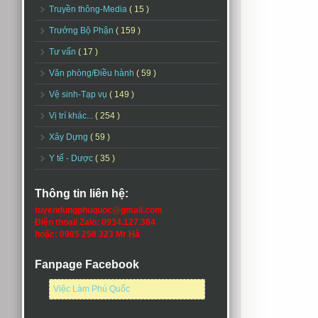
Truyền thông-Media
( 15 )
Trưởng Bộ Phận
( 159 )
Tư vấn
( 17 )
Văn phòng/Điều hành
( 59 )
Vệ sinh-Tạp vụ
( 149 )
Vị trí khác...
( 254 )
Xây Dựng
( 59 )
Y tế - Dược
( 35 )
Thông tin liên hệ:
tuyendungphuquoc@gmail.com
Điện thoại/ Zalo: 0934.127.384
hoặc: 0985 258 323 Mr Hà
Fanpage Facebook
Việc Làm Phú Quốc