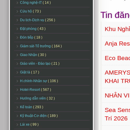
Công nghệ-IT
( 14 )
Cứu hộ
( 73 )
Tin đăn
Du lịch-Dịch vụ
( 256 )
Khu Nghỉ
Đặt phòng
( 43 )
Đón tiếp
( 18 )
Anja Re
Giám sát-Tổ trưởng
( 164 )
Giao Nhận
( 30 )
Eco Bea
Giáo viên - Đào tạo
( 21 )
AMERYS
Giặt là
( 17 )
KHAI T
H.chính-Nhân sự
( 106 )
Hotel-Resort
( 567 )
NHÂN VI
Hướng dẫn viên
( 32 )
Kế toán
( 293 )
Sea Sens
Kỹ thuật-Cơ điện
( 189 )
Trí 2026
Lái xe
( 99 )