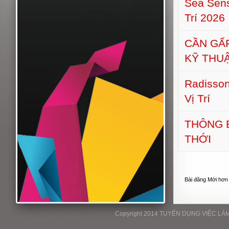
Sea Sens
Trí 2026
CẦN GẤ
KỸ THU
Radisson
Vị Trí
THÔNG 
THỚI
Bài đăng Mới hơn
Copyright 2014 TUYỂN DỤNG VIỆC LÀM P