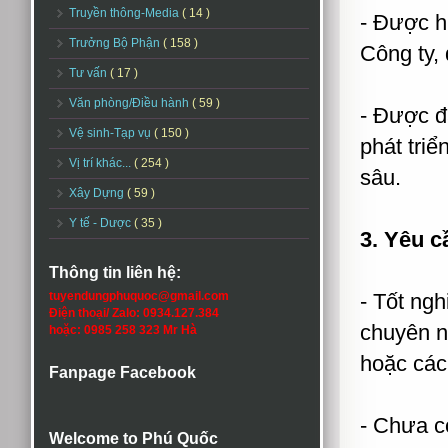
Truyền thông-Media
( 14 )
- Được h
Trưởng Bộ Phận
( 158 )
Công ty,
Tư vấn
( 17 )
Văn phòng/Điều hành
( 59 )
- Được đa
Vệ sinh-Tạp vụ
( 150 )
phát triể
Vị trí khác...
( 254 )
sâu.
Xây Dựng
( 59 )
Y tế - Dược
( 35 )
3. Yêu c
Thông tin liên hệ:
tuyendungphuquoc@gmail.com
- Tốt ngh
Điện thoại/ Zalo: 0934.127.384
chuyên ng
hoặc: 0985 258 323 Mr Hà
hoặc các
Fanpage Facebook
- Chưa co
Welcome to Phú Quốc