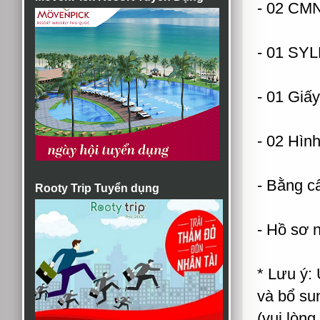
- 02 CMND
- 01 SYL
- 01 Giấ
- 02 Hìn
- Bằng câ
Rooty Trip Tuyển dụng
- Hồ sơ n
* Lưu ý:
và bổ su
(vui lòng