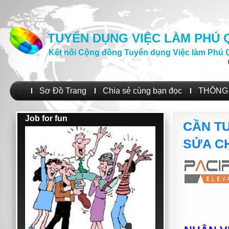
TUYỂN DỤNG VIỆC LÀM PHÚ
Kết nối Cộng đồng Tuyển dụng Việc làm Phú 
Sơ Đồ Trang
Chia sẻ cùng bạn đọc
THÔNG 
Job for fun
CẦN TUY
SỬA C