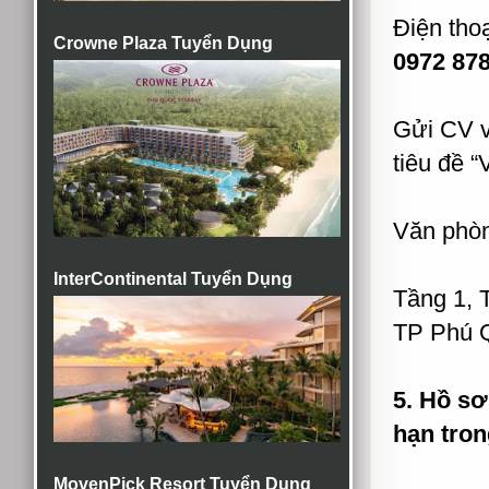
Điện thoạ
Crowne Plaza Tuyển Dụng
0972 878
Gửi CV v
tiêu đề “V
Văn phòn
InterContinental Tuyển Dụng
Tầng 1, 
TP Phú 
5. Hồ sơ:
hạn tron
MovenPick Resort Tuyển Dụng