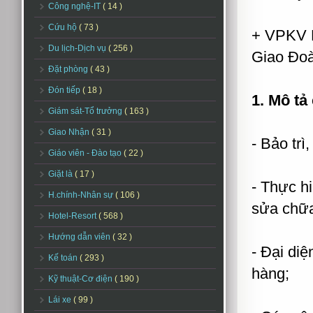
Công nghệ-IT
( 14 )
Cứu hộ
( 73 )
+ VPKV H
Du lịch-Dịch vụ
( 256 )
Giao Đoà
Đặt phòng
( 43 )
Đón tiếp
( 18 )
1. Mô tả
Giám sát-Tổ trưởng
( 163 )
Giao Nhận
( 31 )
- Bảo tr
Giáo viên - Đào tạo
( 22 )
Giặt là
( 17 )
- Thực hi
H.chính-Nhân sự
( 106 )
sửa chữa
Hotel-Resort
( 568 )
Hướng dẫn viên
( 32 )
- Đại diê
Kế toán
( 293 )
hàng;
Kỹ thuật-Cơ điện
( 190 )
Lái xe
( 99 )