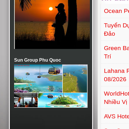
Ocean Pe
Tuyển Dụ
Đảo
Green Ba
Trí
Sun Group Phu Quoc
Lahana 
08/2026
WorldHot
Nhiều Vị 
AVS Hot