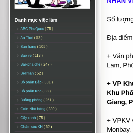
NHÂN VIÊ
Số lượng
Danh mục việc làm
ABC PhuQuoc
( 75 )
Địa điểm
An Thới
( 52 )
Bán hàng
( 105 )
+ Văn ph
Bảo vệ
( 113 )
Lam, Phú
Bar-pha chế
( 247 )
Bellman
( 52 )
+ VP Khu
Bộ phận Bếp
( 331 )
Bộ phận Kho
( 38 )
Khu Phố
Buồng phòng
( 261 )
Giang, 
Cafe-Nhà hàng
( 280 )
Cây xanh
( 75 )
+ VPKV Q
Chăm sóc KH
( 62 )
Monbay, 