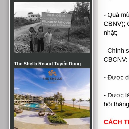
- Quà mừn
CBNV); Q
nhật;
- Chính 
CBCNV: 
The Shells Resort Tuyển Dụng
- Được d
- Được l
hội thăng
CÁCH T