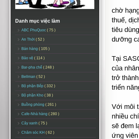
chờ hạng
thuế, dịc
Danh mục việc làm
tiêu dùng
ABC PhuQuoc
( 75 )
dưỡng ca
An Thới
( 52 )
Bán hàng
( 105 )
Tại SASCO
Bảo vệ
( 114 )
của nhân
Bar-pha chế
( 248 )
trở thàn
Bellman
( 52 )
triển nă
Bộ phận Bếp
( 332 )
Bộ phận Kho
( 38 )
Buồng phòng
( 261 )
Với môi 
Cafe-Nhà hàng
( 280 )
nhiều ch
Cây xanh
( 75 )
sẽ đem l
Chăm sóc KH
( 62 )
ứng viên