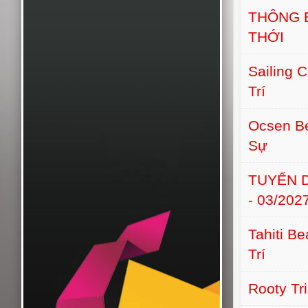
THÔNG 
THỚI
Sailing 
Trí
Ocsen B
Sự
TUYỂN D
- 03/202
Tahiti B
Trí
Rooty Tr