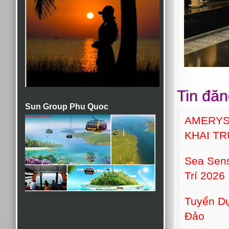
Tin đăn
Sun Group Phu Quoc
AMERYS
KHAI T
Sea Sens
Trí 2026
Tuyển Dụ
Đảo