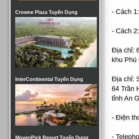
- Cách 1
Crowne Plaza Tuyển Dụng
- Cách 2
Địa chỉ:
khu Phú 
Địa chỉ
InterContinental Tuyển Dụng
64 Trần 
tỉnh An G
- Điện th
- Teleph
MovenPick Resort Tuyển Dụng