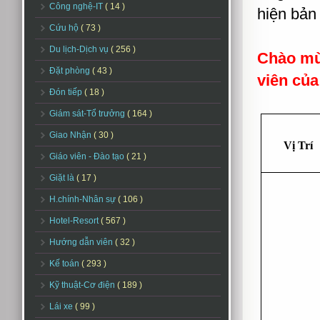
Công nghệ-IT
( 14 )
hiện bản 
Cứu hộ
( 73 )
Du lịch-Dịch vụ
( 256 )
Chào mừ
Đặt phòng
( 43 )
viên của
Đón tiếp
( 18 )
Giám sát-Tổ trưởng
( 164 )
Giao Nhận
( 30 )
Vị Trí
Giáo viên - Đào tạo
( 21 )
Giặt là
( 17 )
H.chính-Nhân sự
( 106 )
Hotel-Resort
( 567 )
Hướng dẫn viên
( 32 )
Kế toán
( 293 )
Kỹ thuật-Cơ điện
( 189 )
Lái xe
( 99 )