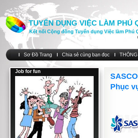
TUYỂN DỤNG VIỆC LÀM PHÚ
Kết nối Cộng đồng Tuyển dụng Việc làm Phú 
Sơ Đồ Trang
Chia sẻ cùng bạn đọc
THÔNG 
Job for fun
SASCO 
Phục v