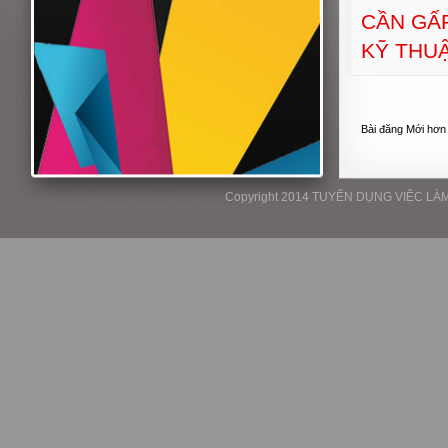
CẦN GẤ
KỸ THU
Bài đăng Mới hơn
Copyright 2014 TUYỂN DỤNG VIỆC LÀM P