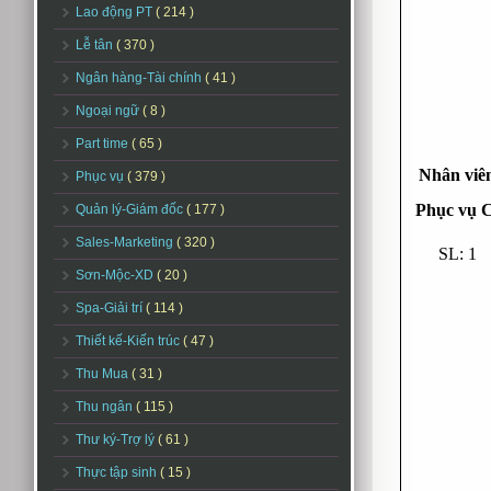
Lao động PT
( 214 )
Lễ tân
( 370 )
Ngân hàng-Tài chính
( 41 )
Ngoại ngữ
( 8 )
Part time
( 65 )
Nhân viê
Phục vụ
( 379 )
Phục vụ C
Quản lý-Giám đốc
( 177 )
Sales-Marketing
( 320 )
SL: 1
Sơn-Mộc-XD
( 20 )
Spa-Giải trí
( 114 )
Thiết kế-Kiến trúc
( 47 )
Thu Mua
( 31 )
Thu ngân
( 115 )
Thư ký-Trợ lý
( 61 )
Thực tập sinh
( 15 )