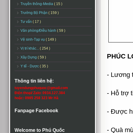
Truyền thông-Media
( 15 )
Trưởng Bộ Phận
( 159 )
Tư vấn
( 17 )
Văn phòng/Điều hành
( 59 )
Vệ sinh-Tạp vụ
( 149 )
Vị trí khác...
( 254 )
PHÚC L
Xây Dựng
( 59 )
Y tế - Dược
( 35 )
- Lương 
Thông tin liên hệ:
tuyendungphuquoc@gmail.com
- Hỗ trợ 
Điện thoại/ Zalo: 0934.127.384
hoặc: 0985 258 323 Mr Hà
- Được h
Fanpage Facebook
- Quà mừn
Welcome to Phú Quốc