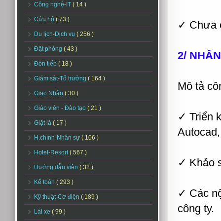
Công nghệ-IT
( 14 )
Cứu hộ
( 73 )
✓ Chưa c
Du lịch-Dịch vụ
( 256 )
Đặt phòng
( 43 )
2/ NHÂN
Đón tiếp
( 18 )
Giám sát-Tổ trưởng
( 164 )
Mô tả cô
Giao Nhận
( 30 )
Giáo viên - Đào tạo
( 21 )
✓ Triển 
Giặt là
( 17 )
Autocad
H.chính-Nhân sự
( 106 )
Hotel-Resort
( 567 )
✓ Khảo s
Hướng dẫn viên
( 32 )
Kế toán
( 293 )
✓ Các nộ
Kỹ thuật-Cơ điện
( 189 )
công ty.
Lái xe
( 99 )