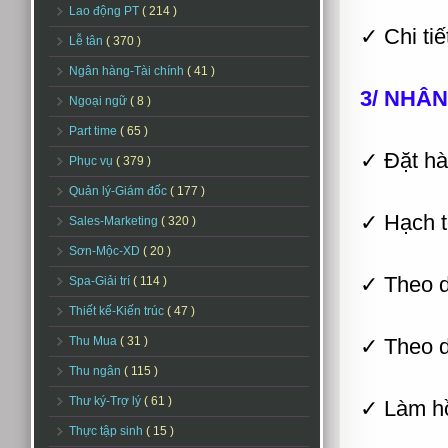
Lao động PT
( 214 )
✓ Chi tiế
Lễ tân
( 370 )
Ngân hàng-Tài chính
( 41 )
3/ NHÂN
Ngoại ngữ
( 8 )
Part time
( 65 )
✓ Đặt hà
Phục vụ
( 379 )
Quản lý-Giám đốc
( 177 )
✓ Hạch t
Sales-Marketing
( 320 )
Sơn-Mộc-XD
( 20 )
✓ Theo d
Spa-Giải trí
( 114 )
Thiết kế-Kiến trúc
( 47 )
Thu Mua
( 31 )
✓ Theo d
Thu ngân
( 115 )
Thư ký-Trợ lý
( 61 )
✓ Làm hồ
Thực tập sinh
( 15 )