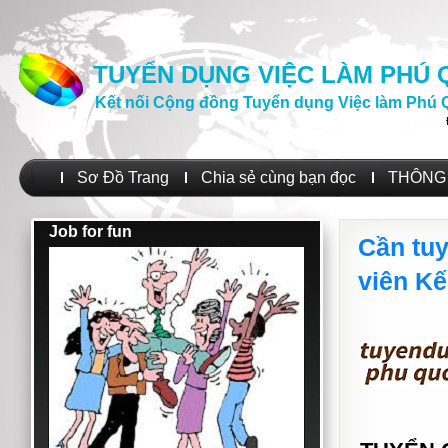
TUYỂN DỤNG VIỆC LÀM PHÚ
Kết nối Cộng đồng Tuyển dụng Việc làm Phú 
Sơ Đồ Trang
Chia sẻ cùng bạn đọc
THÔNG 
Job for fun
Cần tuy
viên Kế