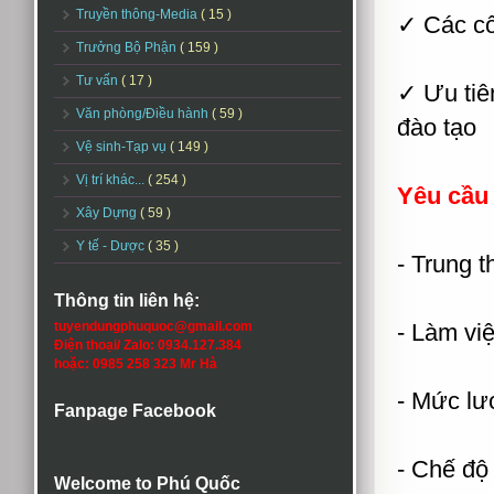
Truyền thông-Media
( 15 )
✓ Các cô
Trưởng Bộ Phận
( 159 )
Tư vấn
( 17 )
✓ Ưu tiê
Văn phòng/Điều hành
( 59 )
đào tạo
Vệ sinh-Tạp vụ
( 149 )
Vị trí khác...
( 254 )
Yêu cầu
Xây Dựng
( 59 )
Y tế - Dược
( 35 )
- Trung t
Thông tin liên hệ:
tuyendungphuquoc@gmail.com
- Làm vi
Điện thoại/ Zalo: 0934.127.384
hoặc: 0985 258 323 Mr Hà
- Mức lư
Fanpage Facebook
- Chế độ
Welcome to Phú Quốc