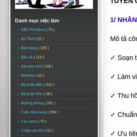
TUYỂN G
1/ NHÂN
Danh mục việc làm
ABC PhuQuoc
( 75 )
Mô tả cô
An Thới
( 52 )
Bán hàng
( 105 )
✓ Soạn t
Bảo vệ
( 114 )
Bar-pha chế
( 248 )
✓ Làm vi
Bellman
( 52 )
Bộ phận Bếp
( 332 )
Bộ phận Kho
( 38 )
✓ Thu hồ
Buồng phòng
( 261 )
Cafe-Nhà hàng
( 280 )
✓ Chuẩn 
Cây xanh
( 75 )
Chăm sóc KH
( 62 )
✓ Ưu tiên