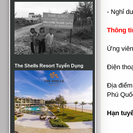
- Nghỉ d
Thông ti
Ứng viên 
The Shells Resort Tuyển Dụng
Điện thoạ
Địa điểm
Phú Quốc
Hạn tuy