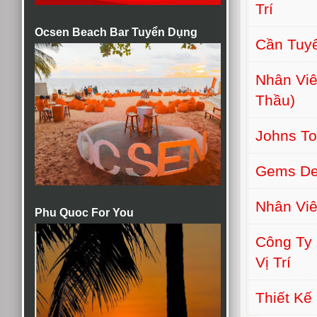
Trí
Ocsen Beach Bar Tuyển Dụng
Cần Tuyể
Nhân Viê
Thầu)
Johns T
Gems De
Nhân Viê
Phu Quoc For You
Công Ty
Vị Trí
Thiết Kế