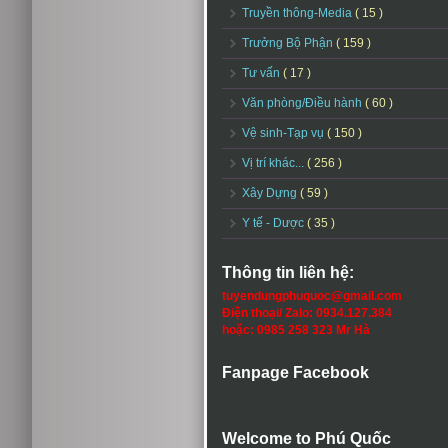
Truyền thông-Media
( 15 )
Trưởng Bộ Phận
( 159 )
Tư vấn
( 17 )
Văn phòng/Điều hành
( 60 )
Vệ sinh-Tạp vụ
( 150 )
Vị trí khác...
( 256 )
Xây Dựng
( 59 )
Y tế - Dược
( 35 )
Thông tin liên hệ:
tuyendungphuquoc@gmail.com
Điện thoại/ Zalo: 0934.127.384
hoặc: 0985 258 323 Mr Hà
Fanpage Facebook
Welcome to Phú Quốc