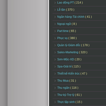
Lao động PT
( 214 )
Lễ tân
( 370 )
Ngân hàng-Tài chính
( 41 )
Ngoại ngữ
( 8 )
Part time
( 65 )
Phục vụ
( 380 )
Quản lý-Giám đốc
( 178 )
Sales-Marketing
( 320 )
Sơn-Mộc-XD
( 20 )
Spa-Giải trí
( 115 )
Thiết kế-Kiến trúc
( 47 )
Thu Mua
( 31 )
Thu ngân
( 116 )
Thư ký-Trợ lý
( 61 )
Thực tập sinh
( 15 )