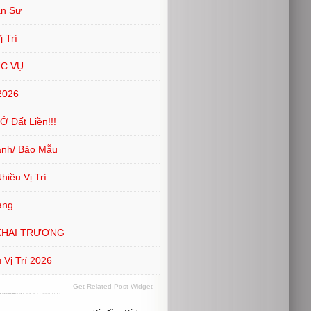
ân Sự
 Trí
ỤC VỤ
2026
 Đất Liền!!!
ành/ Bảo Mẫu
iều Vị Trí
ang
KHAI TRƯƠNG
Vị Trí 2026
Get Related Post Widget