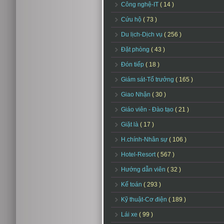
Công nghệ-IT
( 14 )
Cứu hộ
( 73 )
Du lịch-Dịch vụ
( 256 )
Đặt phòng
( 43 )
Đón tiếp
( 18 )
Giám sát-Tổ trưởng
( 165 )
Giao Nhận
( 30 )
Giáo viên - Đào tạo
( 21 )
Giặt là
( 17 )
H.chính-Nhân sự
( 106 )
Hotel-Resort
( 567 )
Hướng dẫn viên
( 32 )
Kế toán
( 293 )
Kỹ thuật-Cơ điện
( 189 )
Lái xe
( 99 )