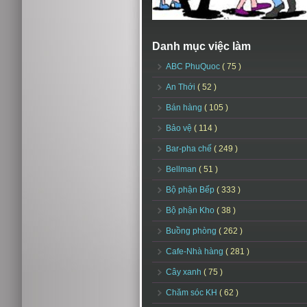
Danh mục việc làm
ABC PhuQuoc
( 75 )
An Thới
( 52 )
Bán hàng
( 105 )
Bảo vệ
( 114 )
Bar-pha chế
( 249 )
Bellman
( 51 )
Bộ phận Bếp
( 333 )
Bộ phận Kho
( 38 )
Buồng phòng
( 262 )
Cafe-Nhà hàng
( 281 )
Cây xanh
( 75 )
Chăm sóc KH
( 62 )