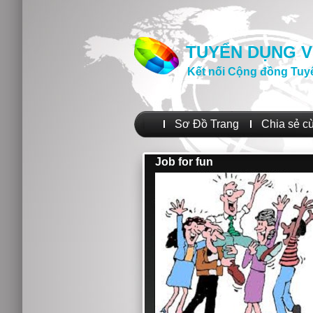
TUYỂN DỤNG V
Kết nối Cộng đồng Tuy
Sơ Đồ Trang
Chia sẻ c
Job for fun