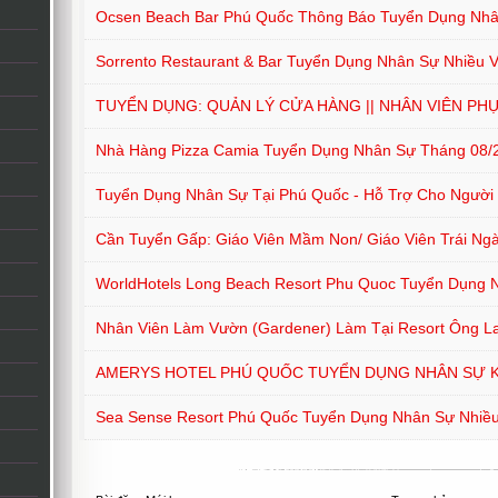
Ocsen Beach Bar Phú Quốc Thông Báo Tuyển Dụng Nh
Sorrento Restaurant & Bar Tuyển Dụng Nhân Sự Nhiều Vị
TUYỂN DỤNG: QUẢN LÝ CỬA HÀNG || NHÂN VIÊN PH
Nhà Hàng Pizza Camia Tuyển Dụng Nhân Sự Tháng 08/
Tuyển Dụng Nhân Sự Tại Phú Quốc - Hỗ Trợ Cho Người Ở
Cần Tuyển Gấp: Giáo Viên Mầm Non/ Giáo Viên Trái Ng
WorldHotels Long Beach Resort Phu Quoc Tuyển Dụng Nh
Nhân Viên Làm Vườn (Gardener) Làm Tại Resort Ông L
AMERYS HOTEL PHÚ QUỐC TUYỂN DỤNG NHÂN SỰ 
Sea Sense Resort Phú Quốc Tuyển Dụng Nhân Sự Nhiều 