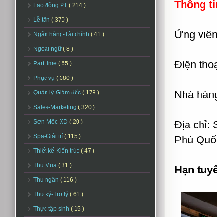
Thông ti
Lao động PT
( 214 )
Lễ tân
( 370 )
Ứng viên 
Ngân hàng-Tài chính
( 41 )
Ngoại ngữ
( 8 )
Điện thoạ
Part time
( 65 )
Phục vụ
( 380 )
Nhà hàn
Quản lý-Giám đốc
( 178 )
Sales-Marketing
( 320 )
Sơn-Mộc-XD
( 20 )
Địa chỉ:
Spa-Giải trí
( 115 )
Phú Quốc
Thiết kế-Kiến trúc
( 47 )
Thu Mua
( 31 )
Hạn tuy
Thu ngân
( 116 )
Thư ký-Trợ lý
( 61 )
Thực tập sinh
( 15 )