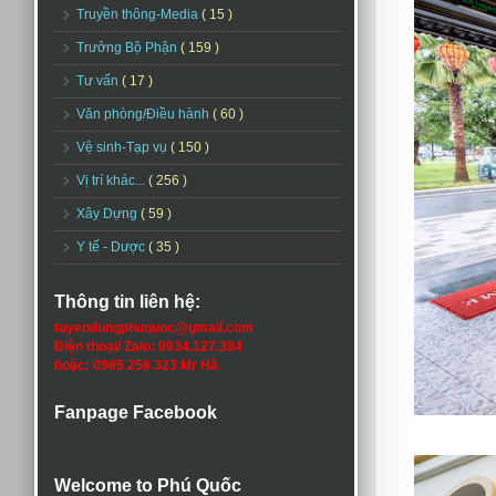
Truyền thông-Media
( 15 )
Trưởng Bộ Phận
( 159 )
Tư vấn
( 17 )
Văn phòng/Điều hành
( 60 )
Vệ sinh-Tạp vụ
( 150 )
Vị trí khác...
( 256 )
Xây Dựng
( 59 )
Y tế - Dược
( 35 )
Thông tin liên hệ:
tuyendungphuquoc@gmail.com
Điện thoại/ Zalo: 0934.127.384
hoặc: 0985 258 323 Mr Hà
Fanpage Facebook
Welcome to Phú Quốc