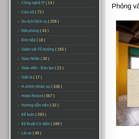
Công nghệ-IT
( 14 )
Phỏng vấ
Cứu hộ
( 73 )
Du lịch-Dịch vụ
( 256 )
Đặt phòng
( 43 )
Đón tiếp
( 18 )
Giám sát-Tổ trưởng
( 165 )
Giao Nhận
( 30 )
Giáo viên - Đào tạo
( 21 )
Giặt là
( 17 )
H.chính-Nhân sự
( 106 )
Hotel-Resort
( 567 )
Hướng dẫn viên
( 32 )
Kế toán
( 293 )
Kỹ thuật-Cơ điện
( 189 )
Lái xe
( 99 )