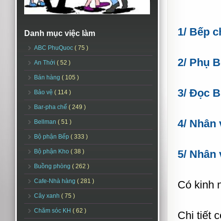
1/ Bếp c
Danh mục việc làm
ABC PhuQuoc
( 75 )
2/ Phụ B
An Thới
( 52 )
Bán hàng
( 105 )
3/ Đọc B
Bảo vệ
( 114 )
Bar-pha chế
( 249 )
4/ Nhân 
Bellman
( 51 )
Bộ phận Bếp
( 333 )
Bộ phận Kho
( 38 )
5/ Nhân 
Buồng phòng
( 262 )
Cafe-Nhà hàng
( 281 )
Có kinh n
Cây xanh
( 75 )
Chăm sóc KH
( 62 )
Chi tiết 