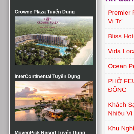
Premier
Crowne Plaza Tuyển Dụng
Vị Trí
Bliss Ho
Vida Lo
Ocean Pe
InterContinental Tuyển Dụng
PHỞ FE
ĐÔNG
Khách S
Nhiều Vị 
Khu Nghỉ
MovenPick Resort Tuyển Dụng