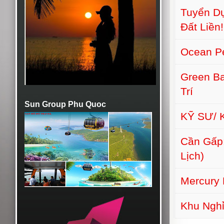
Tuyển Dụ
Đất Liền!
Ocean Pe
Green Ba
Trí
Sun Group Phu Quoc
KỸ SƯ/ 
Cần Gấp:
Lịch)
Mercury 
Khu Nghỉ