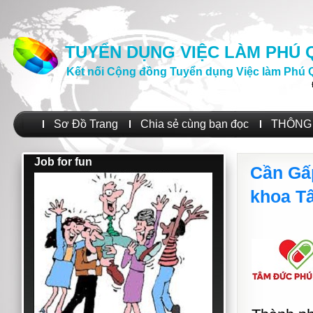
TUYỂN DỤNG VIỆC LÀM PHÚ
Kết nối Cộng đồng Tuyển dụng Việc làm Phú 
Sơ Đồ Trang
Chia sẻ cùng bạn đọc
THÔNG 
Job for fun
Cần Gấ
khoa T