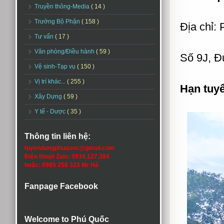
Truyền thông-Media
( 14 )
Trưởng Bộ Phận
( 158 )
Địa chỉ
Tư vấn
( 17 )
Văn phòng/Điều hành
( 59 )
Số 9J, 
Vệ sinh-Tạp vụ
( 150 )
Vị trí khác...
( 255 )
Hạn tuy
Xây Dựng
( 59 )
Y tế - Dược
( 35 )
Thông tin liên hệ:
tuyendungphuquoc@gmail.com
Điện thoại/ Zalo: 0934.127.384
hoặc: 0985 258 323 Mr Hà
Fanpage Facebook
Welcome to Phú Quốc