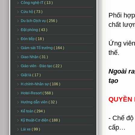
Công nghệ-IT
( 13 )
Cứu hộ
( 73 )
Phối hợp
Du lịch-Dịch vụ
( 256 )
chất lượ
Đặt phòng
( 43 )
Đón tiếp
( 18 )
Ứng viên
Giám sát-Tổ trưởng
( 164 )
thế.
Giao Nhận
( 31 )
Giáo viên - Đào tạo
( 22 )
Ngoài ra
Giặt là
( 17 )
tạo
H.chính-Nhân sự
( 106 )
Hotel-Resort
( 568 )
QUYỀN 
Hướng dẫn viên
( 32 )
Kế toán
( 294 )
- Chế độ
Kỹ thuật-Cơ điện
( 188 )
cấp…
Lái xe
( 99 )