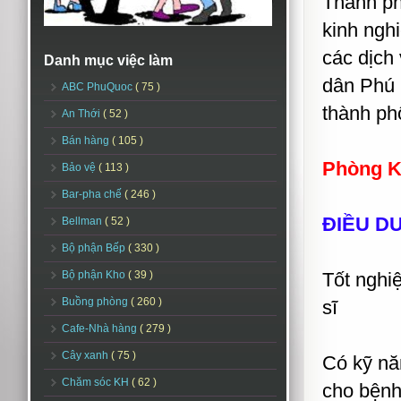
Thành ph
kinh nghi
các dịch
Danh mục việc làm
dân Phú 
ABC PhuQuoc
( 75 )
thành phố
An Thới
( 52 )
Bán hàng
( 105 )
Phòng K
Bảo vệ
( 113 )
Bar-pha chế
( 246 )
ĐIỀU DƯ
Bellman
( 52 )
Bộ phận Bếp
( 330 )
Bộ phận Kho
( 39 )
Tốt nghi
Buồng phòng
( 260 )
sĩ
Cafe-Nhà hàng
( 279 )
Cây xanh
( 75 )
Có kỹ nă
Chăm sóc KH
( 62 )
cho bện