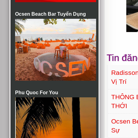
Ocsen Beach Bar Tuyển Dụng
Tin đăn
Radisson
Vị Trí
Phu Quoc For You
THÔNG 
THỚI
Ocsen B
Sự