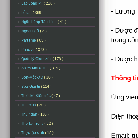
Lao động PT
( 216 )
- Lương: 
Lễ tân
( 369 )
Ngân hàng-Tài chính
( 41 )
- Được đ
Ngoại ngữ
( 8 )
trong côn
Part time
( 65 )
Phục vụ
( 378 )
- Được h
Quản lý-Giám đốc
( 178 )
Sales-Marketing
( 319 )
Thông ti
Sơn-Mộc-XD
( 20 )
Spa-Giải trí
( 114 )
Ứng viên 
Thiết kế-Kiến trúc
( 47 )
Thu Mua
( 30 )
Thu ngân
( 116 )
Điện thoạ
Thư ký-Trợ lý
( 62 )
Thực tập sinh
( 15 )
Email:
q