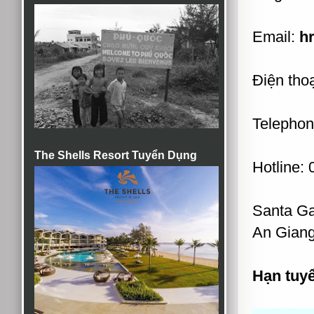
Email:
hr
Điện thoạ
Telephon
The Shells Resort Tuyển Dụng
Hotline:
Santa Ga
An Giang
Hạn tuy