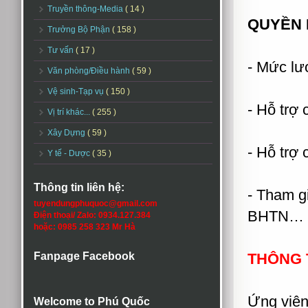
Truyền thông-Media
( 14 )
QUYỀN 
Trưởng Bộ Phận
( 158 )
Tư vấn
( 17 )
- Mức lươ
Văn phòng/Điều hành
( 59 )
Vệ sinh-Tạp vụ
( 150 )
- Hỗ trợ 
Vị trí khác...
( 255 )
Xây Dựng
( 59 )
- Hỗ trợ
Y tế - Dược
( 35 )
Thông tin liên hệ:
- Tham g
tuyendungphuquoc@gmail.com
BHTN… th
Điện thoại/ Zalo: 0934.127.384
hoặc: 0985 258 323 Mr Hà
Fanpage Facebook
THÔNG T
Ứng viên
Welcome to Phú Quốc