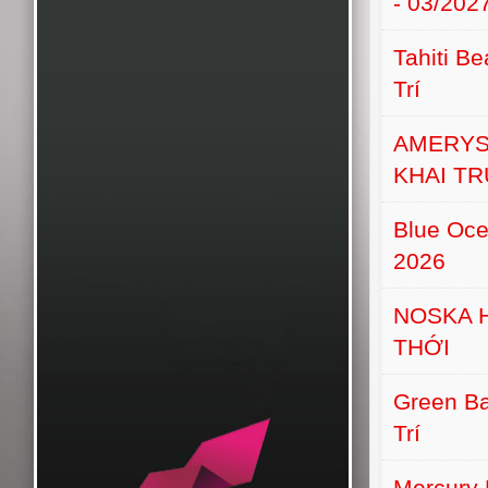
- 03/202
Tahiti B
Trí
AMERYS
KHAI T
Blue Oce
2026
NOSKA 
THỚI
Green Ba
Trí
Mercury 