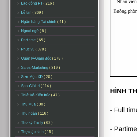
Nhân viên
Lao động PT
( 216 )
Buồng phò
Lễ tân
( 369 )
Ngân hàng-Tài chính
( 41 )
Ngoại ngữ
( 8 )
Part time
( 65 )
Phục vụ
( 378 )
Quản lý-Giám đốc
( 178 )
Sales-Marketing
( 319 )
Sơn-Mộc-XD
( 20 )
Spa-Giải trí
( 114 )
HÌNH T
Thiết kế-Kiến trúc
( 47 )
Thu Mua
( 30 )
- Full ti
Thu ngân
( 116 )
Thư ký-Trợ lý
( 62 )
- Partime
Thực tập sinh
( 15 )