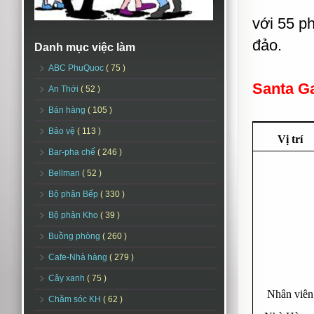
với 55 ph
đảo.
Danh mục việc làm
ABC PhuQuoc
( 75 )
Santa G
An Thới
( 52 )
Bán hàng
( 105 )
Bảo vệ
( 113 )
Vị trí
Bar-pha chế
( 246 )
Bellman
( 52 )
Bộ phận Bếp
( 330 )
Bộ phận Kho
( 39 )
Buồng phòng
( 260 )
Cafe-Nhà hàng
( 279 )
Cây xanh
( 75 )
Nhân viên
Chăm sóc KH
( 62 )