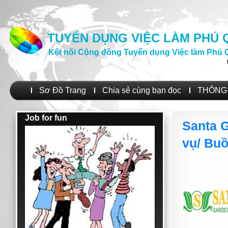
TUYỂN DỤNG VIỆC LÀM PHÚ
Kết nối Cộng đồng Tuyển dụng Việc làm Phú 
Sơ Đồ Trang
Chia sẻ cùng bạn đọc
THÔNG 
Job for fun
Santa 
vụ/ Bu