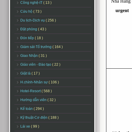
Nhà Hàng 
Công nghệ-IT
( 13 )
urgent
Cứu hộ
( 73 )
Du lịch-Dịch vụ
( 256 )
Đặt phòng
( 43 )
Đón tiếp
( 18 )
Giám sát-Tổ trưởng
( 164 )
Giao Nhận
( 31 )
Giáo viên - Đào tạo
( 22 )
Giặt là
( 17 )
H.chính-Nhân sự
( 106 )
Hotel-Resort
( 568 )
Hướng dẫn viên
( 32 )
Kế toán
( 294 )
Kỹ thuật-Cơ điện
( 188 )
Lái xe
( 99 )